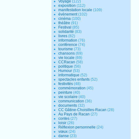
Voyage
(122)
exposition
(112)
manifestation locale
(109)
évènement
(102)
cinéma
(100)
théâtre
(91)
Festival
(85)
solidarité
(83)
livres
(82)
information
(76)
conférence
(74)
tourisme
(73)
chansons
(69)
vie locale
(69)
CCRacan
(58)
politique
(56)
Humour
(53)
informatique
(52)
spectacles enfants
(52)
festivités
(48)
commémoration
(45)
peinture
(40)
vie scolaire
(40)
communication
(36)
documents
(32)
CC Gâtine-Choisilles-Racan
(28)
Au Pays de Racan
(27)
contes
(27)
loisir
(26)
Réflexion personnelle
(24)
vœux
(24)
danse
(23)