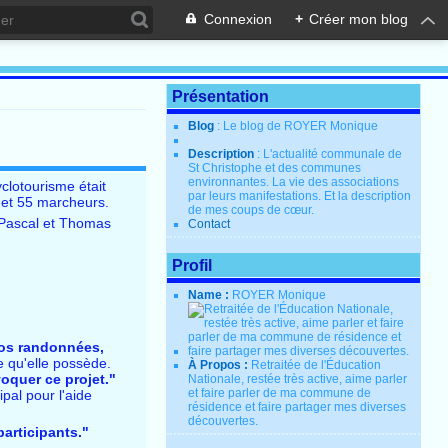
Connexion
+
Créer mon blog
Présentation
Blog
: Le blog de ROYER Monique
Description
: L'actualité communale de
St Christophe et des communes
environnantes. La vie des associations
lotourisme était
par leurs manifestations. Et la description
s et 55 marcheurs.
de mes coups de cœur.
e Pascal et Thomas
Contact
Profil
Name :
ROYER Monique
vos randonnées,
e qu'elle possède.
À Propos :
Retraitée de l'Éducation
voquer ce projet."
Nationale, restée très active, aime parler
et faire parler de ma commune de
pal pour l'aide
résidence et faire partager mes diverses
découvertes.
participants."