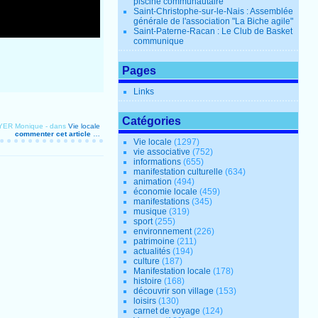
piscine communautaire
Saint-Christophe-sur-le-Nais : Assemblée
générale de l'association "La Biche agile"
Saint-Paterne-Racan : Le Club de Basket
communique
Pages
Links
Catégories
OYER Monique
-
dans
Vie locale
commenter cet article
…
Vie locale
(1297)
vie associative
(752)
informations
(655)
manifestation culturelle
(634)
animation
(494)
économie locale
(459)
manifestations
(345)
musique
(319)
sport
(255)
environnement
(226)
patrimoine
(211)
actualités
(194)
culture
(187)
Manifestation locale
(178)
histoire
(168)
découvrir son village
(153)
loisirs
(130)
carnet de voyage
(124)