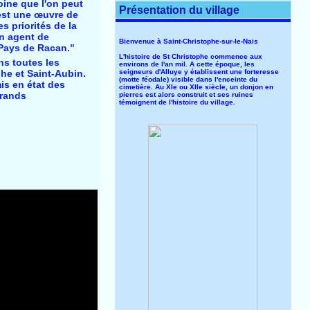
moine que l'on peut
Présentation du village
 est une œuvre de
s priorités de la
un agent de
Bienvenue à Saint-Christophe-sur-le-Nais
 Pays de Racan."
L'histoire de St Christophe commence aux
ns toutes les
environs de l'an mil. A cette époque, les
seigneurs d'Alluye y établissent une forteresse
phe et Saint-Aubin.
(motte féodale) visible dans l'enceinte du
mis en état des
cimetière. Au XIe ou XIIe siècle, un donjon en
grands
pierres est alors construit et ses ruines
témoignent de l'histoire du village.