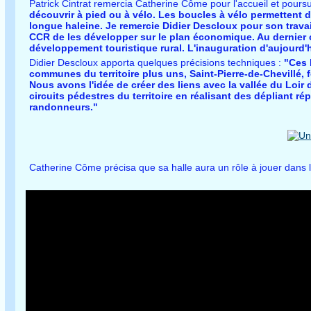
Patrick Cintrat remercia Catherine Côme pour l'accueil et poursu
découvrir à pied ou à vélo. Les boucles à vélo permettent 
longue haleine. Je remercie Didier Descloux pour son travail.
CCR de les développer sur le plan économique. Au dernier 
développement touristique rural. L'inauguration d'aujourd
Didier Descloux apporta quelques précisions techniques :
"Ces 
communes du territoire plus uns, Saint-Pierre-de-Chevillé, f
Nous avons l'idée de créer des liens avec la vallée du Loir d
circuits pédestres du territoire en réalisant des dépliant 
randonneurs."
Catherine Côme précisa que sa halle aura un rôle à jouer dans 