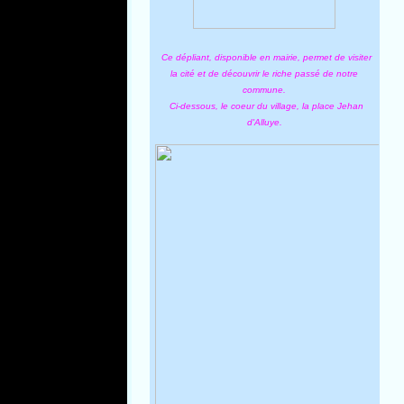
Ce dépliant, disponible en mairie, permet de visiter
la cité et de découvrir le riche passé de notre
commune.
Ci-dessous, le coeur du village, la place Jehan
d'Alluye.