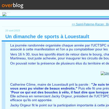
<< Saint-Paterne-Racan : Bie
20 avril 2015
Un dimanche de sports à Louestault
La journée randonnée organisée chaque année par l'UCTSPC se d
associé à cette manifestation et l'on a pu comptabiliser pour le
Vers 16 h 30, tous les sportifs étant de retour dans le bourg,
Martineau, tout juste achevée, pour inaugurer les circuits de
On pouvait noter la présence de plusieurs élus du territoire et d
Catherine Côme, maire de Louestault prit la parole :
"Je suis t
vous avez pu visiter de beaux endroits."
Puis elle fit une pr
"
Pour ce qui est des boucles à vélo, il faut dire que lorsque
Elle acheva en remerciant Jacky Orgeur, président de l'UCTSPC p
efficace qu'ils ont apportée.
Jacky Orgeur fit le point sur la participation importante à cette j