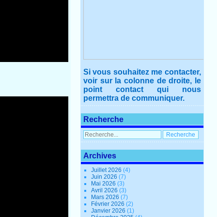
Si vous souhaitez me contacter,
voir sur la colonne de droite, le
point contact qui nous
permettra de communiquer.
Recherche
Archives
Juillet 2026
(4)
Juin 2026
(7)
Mai 2026
(3)
Avril 2026
(3)
Mars 2026
(7)
Février 2026
(2)
Janvier 2026
(1)