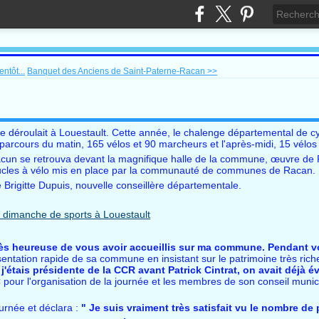
ntôt...
Banquet des Anciens de Saint-Paterne-Racan >>
éroulait à Louestault. Cette année, le chalenge départemental de cyc
s parcours du matin, 165 vélos et 90 marcheurs et l'après-midi, 15 vélo
 chacun se retrouva devant la magnifique halle de la commune, œuvre d
 boucles à vélo mis en place par la communauté de communes de Racan.
e Brigitte Dupuis, nouvelle conseillère départementale.
rès heureuse de vous avoir accueillis sur ma commune. Pendant 
ésentation rapide de sa commune en insistant sur le patrimoine très rich
 j'étais présidente de la CCR avant Patrick Cintrat, on avait déjà é
our l'organisation de la journée et les membres de son conseil munici
ournée et déclara :
" Je suis vraiment très satisfait vu le nombre de 