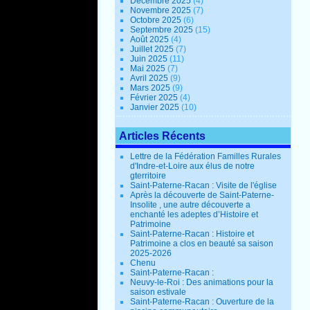
Décembre 2025
(4)
Novembre 2025
(7)
Octobre 2025
(6)
Septembre 2025
(15)
Août 2025
(4)
Juillet 2025
(7)
Juin 2025
(11)
Mai 2025
(7)
Avril 2025
(9)
Mars 2025
(9)
Février 2025
(4)
Janvier 2025
(10)
Articles Récents
Lettre de la Fédération Familles Rurales
d'Indre-et-Loire aux élus de notre
gterritoire
Saint-Paterne-Racan : Visite de l'église
Après la découverte de Saint-Paterne-
Insolite , une autre découverte a
enchanté les adeptes d’Histoire et
Patrimoine
Saint-Paterne-Racan : Histoire et
Patrimoine a clos en beauté sa saison
2025-2026
Chenu
Saint-Paterne-Racan :
Neuvy-le-Roi : Des animations pour la
saison estivale
Saint-Paterne-Racan : Ouverture de la