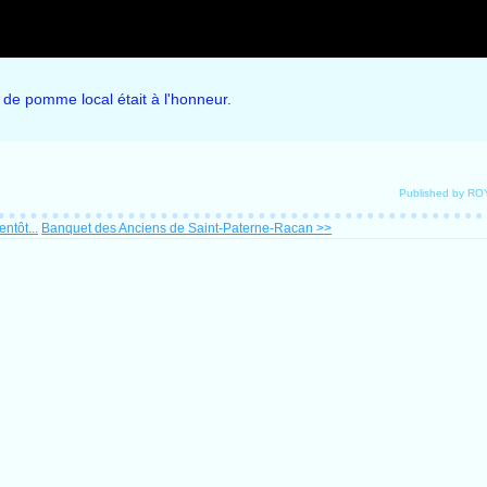
us de pomme local était à l'honneur.
Published by R
ntôt...
Banquet des Anciens de Saint-Paterne-Racan >>