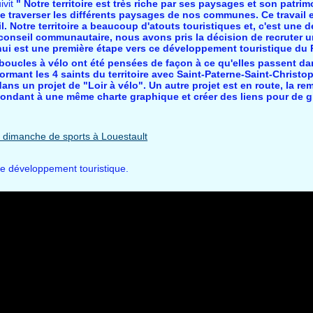
ivit
" Notre territoire est très riche par ses paysages et son patri
de traverser les différents paysages de nos communes. Ce travail
 Notre territoire a beaucoup d'atouts touristiques et, c'est une de
conseil communautaire, nous avons pris la décision de recruter 
'hui est une première étape vers ce développement touristique du
boucles à vélo ont été pensées de façon à ce qu'elles passent da
ormant les 4 saints du territoire avec Saint-Paterne-Saint-Christo
ans un projet de "Loir à vélo". Un autre projet est en route, la re
répondant à une même charte graphique et créer des liens pour de 
le développement touristique.