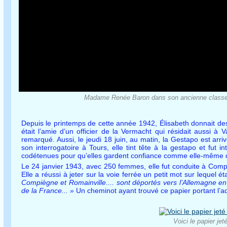
Madame Renée Baron dans son ancienne classe et 
Depuis le printemps de cette année 1942, Élisabeth donnait des c
était l’amie d’un officier de la Vermacht qui résidait aussi à
remarqué. Aussi, le jeudi 18 juin, au matin, la Gestapo est a
son interrogatoire à Tours, elle tint tête à la gestapo et fu
codétenues pour qu’elles gardent confiance comme elle-même qui
Le 24 janvier 1943, avec 250 femmes, elle fut conduite à Compi
Elle a réussi à jeter sur la voie ferrée un petit mot sur lequel éta
Compiègne et Romainville.... sont déportés vers l’Allemagne en
de la France... »
Un cheminot ayant trouvé ce papier portant l’ad
Voici le papier jet