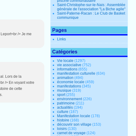
piscine communautaire
Saint-Christophe-sur-le-Nais : Assemblée
générale de l'association "La Biche agile"
Saint-Paterne-Racan : Le Club de Basket
communique
Pages
e Leport<br /> Je me
Links
Catégories
Vie locale
(1297)
vie associative
(752)
informations
(655)
manifestation culturelle
(634)
al. Lors de la
animation
(494)
économie locale
(459)
br /> En voyant votre
manifestations
(345)
toire de cette
musique
(319)
sport
(255)
s.
environnement
(226)
patrimoine
(211)
actualités
(194)
culture
(187)
Manifestation locale
(178)
histoire
(168)
découvrir son village
(153)
loisirs
(130)
carnet de voyage
(124)