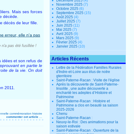
Décembre 2025
(4)
Novembre 2025
(7)
Octobre 2025
(6)
ôliers. Mais ses forces
Septembre 2025
(15)
le décède.
Août 2025
(4)
Juillet 2025
(7)
décès de leur fille.
Juin 2025
(11)
Mai 2025
(7)
Avril 2025
(9)
Mars 2025
(9)
Février 2025
(4)
n'a pas été fusillée !
Janvier 2025
(10)
Articles Récents
s idées et son refus de
pprouvant en partie le
Lettre de la Fédération Familles Rurales
oite de la vie. On doit
d'Indre-et-Loire aux élus de notre
gterritoire
Saint-Paterne-Racan : Visite de l'église
Après la découverte de Saint-Paterne-
en 2011.
Insolite , une autre découverte a
enchanté les adeptes d’Histoire et
Patrimoine
Saint-Paterne-Racan : Histoire et
Patrimoine a clos en beauté sa saison
2025-2026
Chenu
onnelle
commémoration
histoire
commenter cet article
…
Saint-Paterne-Racan :
Neuvy-le-Roi : Des animations pour la
saison estivale
Saint-Paterne-Racan : Ouverture de la