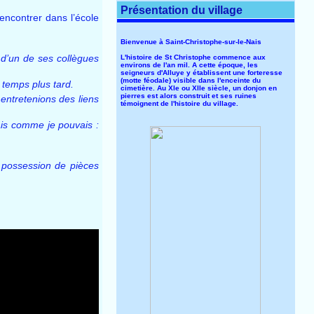
Présentation du village
encontrer dans l’école
Bienvenue à Saint-Christophe-sur-le-Nais
 d’un de ses collègues
L'histoire de St Christophe commence aux
environs de l'an mil. A cette époque, les
seigneurs d'Alluye y établissent une forteresse
(motte féodale) visible dans l'enceinte du
 temps plus tard.
cimetière. Au XIe ou XIIe siècle, un donjon en
pierres est alors construit et ses ruines
entretenions des liens
témoignent de l'histoire du village.
dais comme je pouvais :
 possession de pièces