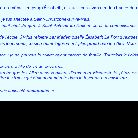
ice en même temps qu’Élisabeth, et que nous avons eu la chance de r
, je fus affectée à Saint-Christophe-sur-le-Nais.
e était chef de gare à Saint-Antoine-du-Rocher. Je fis la connaissance
de l’école. J’y fus rejointe par Mademoiselle Élisabeth Le Port quelques
os logements, le sien étant légèrement plus grand que le nôtre. Nous 
nce ; je ne pouvais la suivre ayant charge de famille. Toutefois je l’ai
’avais ma fille de un an avec moi.
ormée que les Allemands venaient d’emmener Élisabeth. Si j’étais en
ître les tracts qui étaient en attente dans le foyer de ma cuisinière.
aurais aussi été embarquée. »