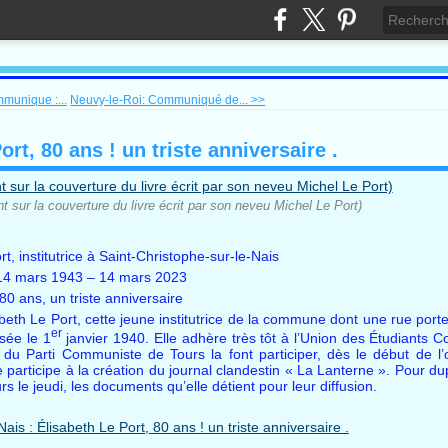
munique :...
Neuvy-le-Roi: Communiqué de... >>
rt, 80 ans ! un triste anniversaire .
nt sur la couverture du livre écrit par son neveu Michel Le Port)
rt, institutrice à Saint-Christophe-sur-le-Nais
14 mars 1943 – 14 mars 2023
80 ans, un triste anniversaire
sabeth Le Port, cette jeune institutrice de la commune dont une rue porte
er
isée le 1
janvier 1940. Elle adhère très tôt à l’Union des Étudiants 
du Parti Communiste de Tours la font participer, dès le début de l’
lle participe à la création du journal clandestin « La Lanterne ». Pour d
urs le jeudi, les documents qu’elle détient pour leur diffusion.