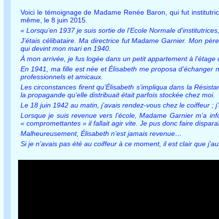
Voici le témoignage de Madame Renée Baron, qui fut institutr
même, le 8 juin 2015.
« Lorsqu’en 1937 je suis sortie de l’Ecole Normale d'institutrices
J’étais célibataire. Ma directrice fut Madame Garnier. Mon pèr
qui devint mon mari en 1940.
À mon arrivée, je fus logée dans un petit appartement à l’étage 
En 1941, ma fille est née et Élisabeth me proposa d’échanger n
professionnels et amicaux.
Les circonstances firent qu’Élisabeth s’impliqua dans la Résista
la propagande qu’elle distribuait était parfois stockée chez moi.
Le 18 juin 1942 au matin, j’avais rendez-vous chez le coiffeur ; j
Lorsque je suis revenue vers l’école, Madame Garnier m’a inf
« compromettantes » il fallait agir vite. Je pus donc faire dispara
Malheureusement, Élisabeth n’est jamais revenue…
Si je n’avais pas été au coiffeur à ce moment, il est clair que j’