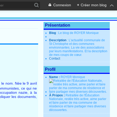
Connexion
+
Créer mon blog
Présentation
Blog
: Le blog de ROYER Monique
Description
: L'actualité communale de
St Christophe et des communes
environnantes. La vie des associations
par leurs manifestations. Et la description
de mes coups de cœur.
Contact
Profil
Name :
ROYER Monique
 le nom. Née le 9 avril
Communistes, ce qui ne
occupation nazie, à la
À Propos :
Retraitée de l'Éducation
upliquer les documents,
Nationale, restée très active, aime parler
et faire parler de ma commune de
résidence et faire partager mes diverses
découvertes.