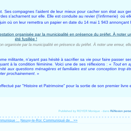
uent. Ses compagnes l’aident de leur mieux pour cacher son état aux ge
es s’acharnent sur elle. Elle est conduite au revier (l’infirmerie) où el
n où on leur remettra un papier en date du 14 mai 1 943 annonçant le 
 organisée par la municipalité en présence du préfet. À noter une erreur, elle 
mme militante, n’ayant pas hésité à sacrifier sa vie pour faire passer se
uant à la condition féminine. Voici une de ses réflexions : «
Tout en a
mité aux questions ménagères et familiales est une conception trop étr
cuter prochainement
. »
fectué par "Histoire et Patrimoine" pour la sortie de son premier livre 
Published by ROYER Monique
-
dans
Réflexion pers
munique :...
Neuvy-le-Roi: Communiqué de... >>