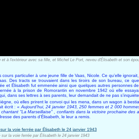
à l'extérieur avec sa fille, et Michel Le Port, neveu d'Élisabeth et son épo
ours particulier à une jeune fille de Vaas, Nicole. Ce qu’elle ignorait,
 Vaas. Des tracts se trouvaient dans les tiroirs de son bureau, ce que
rrivée et Élisabeth fut emmenée ainsi que quelques autres personnes 
t internée à la prison de Romorantin en novembre 1942 où elle essaya
, dans ses lettres à ses parents, leur demandait de ne pas s’inquiéte
ègne, où elles prirent le convoi qui les mena, dans un wagon à bestia
it écrit : «
Aujourd’hui, 24 janvier 1943, 250 femmes et 2 000 homme
 chantant "
La Marseillaise"
, confiants dans la victoire prochaine des al
resse des parents d’Élisabeth, le leur a remis.
é sur la voie ferrée par Élisabeth le 24 janvier 1943