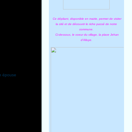
Ce dépliant, disponible en mairie, permet de visiter
la cité et de découvrir le riche passé de notre
commune.
Ci-dessous, le coeur du village, la place Jehan
d'Alluye.