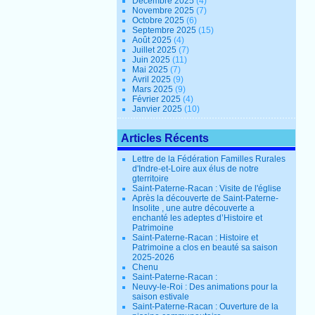
Décembre 2025
(4)
Novembre 2025
(7)
Octobre 2025
(6)
Septembre 2025
(15)
Août 2025
(4)
Juillet 2025
(7)
Juin 2025
(11)
Mai 2025
(7)
Avril 2025
(9)
Mars 2025
(9)
Février 2025
(4)
Janvier 2025
(10)
Articles Récents
Lettre de la Fédération Familles Rurales
d'Indre-et-Loire aux élus de notre
gterritoire
Saint-Paterne-Racan : Visite de l'église
Après la découverte de Saint-Paterne-
Insolite , une autre découverte a
enchanté les adeptes d’Histoire et
Patrimoine
Saint-Paterne-Racan : Histoire et
Patrimoine a clos en beauté sa saison
2025-2026
Chenu
Saint-Paterne-Racan :
Neuvy-le-Roi : Des animations pour la
saison estivale
Saint-Paterne-Racan : Ouverture de la