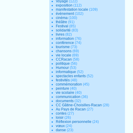
Voyage
(122)
exposition
(112)
manifestation locale
(109)
évènement
(102)
cinéma
(100)
théâtre
(91)
Festival
(85)
solidarité
(83)
livres
(82)
information
(76)
conférence
(74)
tourisme
(73)
chansons
(69)
vie locale
(69)
CCRacan
(58)
politique
(56)
Humour
(53)
informatique
(52)
spectacles enfants
(52)
festivités
(48)
commémoration
(45)
peinture
(40)
vie scolaire
(40)
communication
(36)
documents
(32)
CC Gâtine-Choisilles-Racan
(28)
Au Pays de Racan
(27)
contes
(27)
loisir
(26)
Réflexion personnelle
(24)
vœux
(24)
danse
(23)