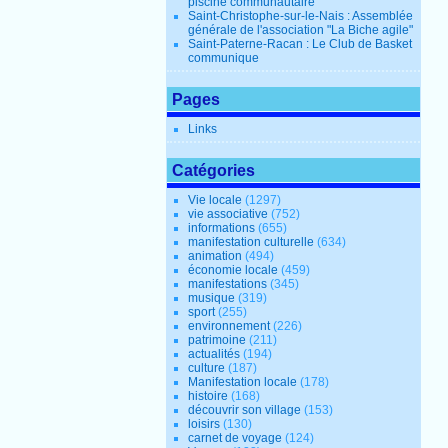
piscine communautaire
Saint-Christophe-sur-le-Nais : Assemblée
générale de l'association "La Biche agile"
Saint-Paterne-Racan : Le Club de Basket
communique
Pages
Links
Catégories
Vie locale
(1297)
vie associative
(752)
informations
(655)
manifestation culturelle
(634)
animation
(494)
économie locale
(459)
manifestations
(345)
musique
(319)
sport
(255)
environnement
(226)
patrimoine
(211)
actualités
(194)
culture
(187)
Manifestation locale
(178)
histoire
(168)
découvrir son village
(153)
loisirs
(130)
carnet de voyage
(124)