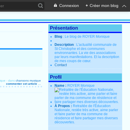
Connexion
+
Créer mon blog
Présentation
Blog
: Le blog de ROYER Monique
Description
: L'actualité communale de
St Christophe et des communes
environnantes. La vie des associations
par leurs manifestations. Et la description
de mes coups de cœur.
Contact
Profil
ique
-
dans
chansons
musique
commenter cet article
…
Name :
ROYER Monique
À Propos :
Retraitée de l'Éducation
Nationale, restée très active, aime parler
et faire parler de ma commune de
résidence et faire partager mes diverses
découvertes.