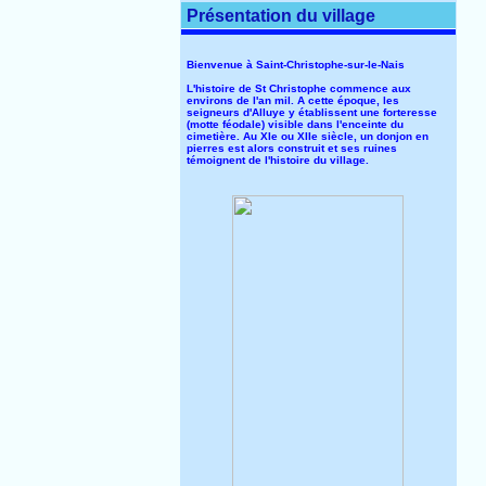
Présentation du village
Bienvenue à Saint-Christophe-sur-le-Nais
L'histoire de St Christophe commence aux
environs de l'an mil. A cette époque, les
seigneurs d'Alluye y établissent une forteresse
(motte féodale) visible dans l'enceinte du
cimetière. Au XIe ou XIIe siècle, un donjon en
pierres est alors construit et ses ruines
témoignent de l'histoire du village.