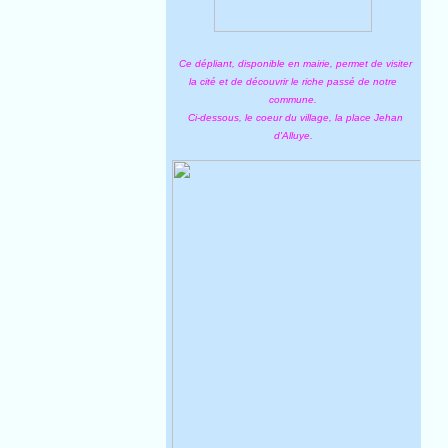
Ce dépliant, disponible en mairie, permet de visiter
la cité et de découvrir le riche passé de notre
commune.
Ci-dessous, le coeur du village, la place Jehan
d'Alluye.