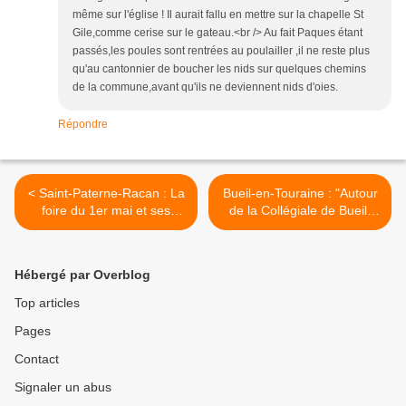
même sur l'église ! Il aurait fallu en mettre sur la chapelle St
Gile,comme cerise sur le gateau.<br /> Au fait Paques étant
passés,les poules sont rentrées au poulailler ,il ne reste plus
qu'au cantonnier de boucher les nids sur quelques chemins
de la commune,avant qu'ils ne deviennent nids d'oies.
Répondre
< Saint-Paterne-Racan : La
Bueil-en-Touraine : "Autour
foire du 1er mai et ses
de la Collégiale de Bueil"
animations
propose un concert >
Hébergé par Overblog
Top articles
Pages
Contact
Signaler un abus