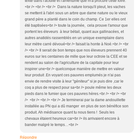
texte dans l'acidité et l'amertume que m'a procuré cette foire.
<br /> <br /> <br /> Dans la nature lorsqu'il pleut, les vaches
se mettent à l'abri sous un arbre que dame nature ou le vieux
grand père a planté dans le coin du champ. Ce 1er elles ont
été baptisées<br /> toute la journée, cela prouve l'amour que
portent les éleveurs à leur bétail, quant aux gallinacées, et
autres anatidés rassemblés en un unique exemplaire dans
leur mètre carré dévoué<br /> faisait la honte à Noé.<br /> <br
/> <br /> Il serait de bon temps que nos éleveurs prennent 40
euros sur les centaines de mille que leur octroie la CEE et se
rendent au salon de l'agriculture de la capitale pour leur
inspirer une<br /> quelconque manière de mettre en valeur
leur produit .En voyant ces pauvres emplumés je n'ai pas
envie de rendre visite à leur "géniteur" si je puis dire ,car le
coq a plus de respect pour sa<br /> poule même les deux
pieds dans le fumier que ces pauvres hères.<br /> <br /> <br
/> <br /> <br /> <br /> Je terminerai par la dame andouillette
installée au PN qui a dû manger en plus de son bénéfice son
produit. Ah médisance quant tu nous tiens ! Seuls les
chevaux étaient heureux car<br /> ils arrivaient encore à
bander malgré le temps…<br />
Répondre