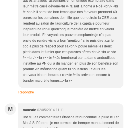
autres anatidés rassemblés en un unique exemplaire dans
leur mètre carré dévoué<br /> faisait la honte à Noé.<br /> <br
/> <br /> Il serait de bon temps que nos éleveurs prennent 40
euros sur les centaines de mille que leur octroie la CEE et se
rendent au salon de l'agriculture de la capitale pour leur
inspirer une<br /> quelconque manière de mettre en valeur
leur produit .En voyant ces pauvres emplumés je n'ai pas
envie de rendre visite à leur "géniteur" si je puis dire ,car le
coq a plus de respect pour sa<br /> poule même les deux
pieds dans le fumier que ces pauvres hères.<br /> <br /> <br
/> <br /> <br /> <br /> Je terminerai par la dame andouillette
installée au PN qui a dû manger en plus de son bénéfice son
produit. Ah médisance quant tu nous tiens ! Seuls les
chevaux étaient heureux car<br /> ils arrivaient encore à
bander malgré le temps…<br />
Répondre
M
moustic
02/05/2014 11:11
<br /> Les commentaires étant de retour comme la pluie le 1er
Mai à St Pâterne, je me permets de tremper mon traitement de