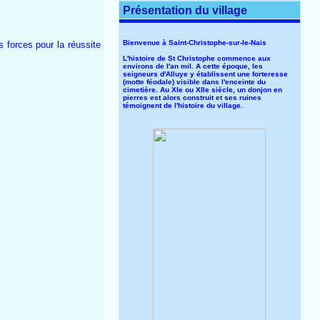
Présentation du village
Bienvenue à Saint-Christophe-sur-le-Nais
 forces pour la réussite
L'histoire de St Christophe commence aux
environs de l'an mil. A cette époque, les
seigneurs d'Alluye y établissent une forteresse
(motte féodale) visible dans l'enceinte du
cimetière. Au XIe ou XIIe siècle, un donjon en
pierres est alors construit et ses ruines
témoignent de l'histoire du village.