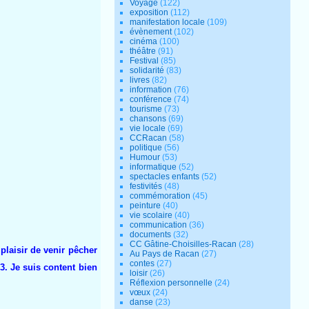
Voyage
(122)
exposition
(112)
manifestation locale
(109)
évènement
(102)
cinéma
(100)
théâtre
(91)
Festival
(85)
solidarité
(83)
livres
(82)
information
(76)
conférence
(74)
tourisme
(73)
chansons
(69)
vie locale
(69)
CCRacan
(58)
politique
(56)
Humour
(53)
informatique
(52)
spectacles enfants
(52)
festivités
(48)
commémoration
(45)
peinture
(40)
vie scolaire
(40)
communication
(36)
documents
(32)
CC Gâtine-Choisilles-Racan
(28)
t plaisir de venir pêcher
Au Pays de Racan
(27)
contes
(27)
 3. Je suis content bien
loisir
(26)
Réflexion personnelle
(24)
vœux
(24)
danse
(23)