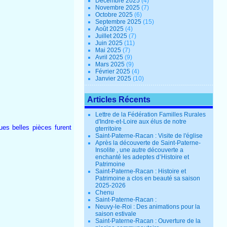
Décembre 2025
(4)
Novembre 2025
(7)
Octobre 2025
(6)
Septembre 2025
(15)
Août 2025
(4)
Juillet 2025
(7)
Juin 2025
(11)
Mai 2025
(7)
Avril 2025
(9)
Mars 2025
(9)
Février 2025
(4)
Janvier 2025
(10)
Articles Récents
Lettre de la Fédération Familles Rurales
d'Indre-et-Loire aux élus de notre
ues belles pièces furent
gterritoire
Saint-Paterne-Racan : Visite de l'église
Après la découverte de Saint-Paterne-
Insolite , une autre découverte a
enchanté les adeptes d’Histoire et
Patrimoine
Saint-Paterne-Racan : Histoire et
Patrimoine a clos en beauté sa saison
2025-2026
Chenu
Saint-Paterne-Racan :
Neuvy-le-Roi : Des animations pour la
saison estivale
Saint-Paterne-Racan : Ouverture de la