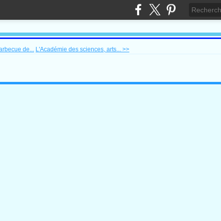
arbecue de...
L'Académie des sciences, arts... >>