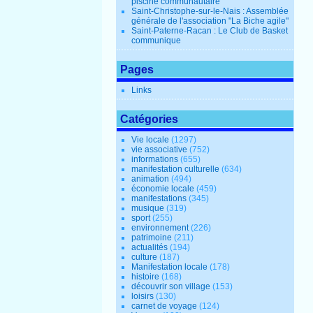
piscine communautaire
Saint-Christophe-sur-le-Nais : Assemblée
générale de l'association "La Biche agile"
Saint-Paterne-Racan : Le Club de Basket
communique
Pages
Links
Catégories
Vie locale
(1297)
vie associative
(752)
informations
(655)
manifestation culturelle
(634)
animation
(494)
économie locale
(459)
manifestations
(345)
musique
(319)
sport
(255)
environnement
(226)
patrimoine
(211)
actualités
(194)
culture
(187)
Manifestation locale
(178)
histoire
(168)
découvrir son village
(153)
loisirs
(130)
carnet de voyage
(124)