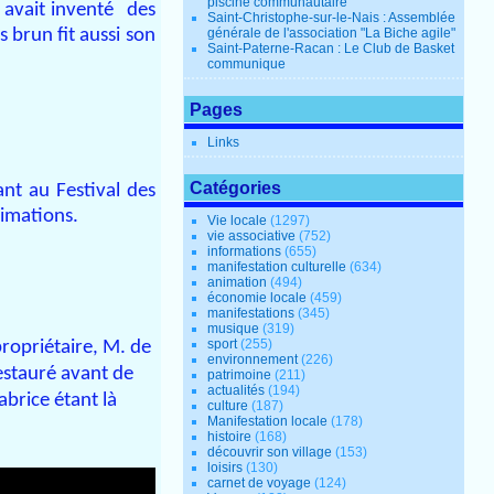
piscine communautaire
e avait inventé des
Saint-Christophe-sur-le-Nais : Assemblée
s brun fit aussi son
générale de l'association "La Biche agile"
Saint-Paterne-Racan : Le Club de Basket
communique
Pages
Links
Catégories
ant au Festival des
nimations.
Vie locale
(1297)
vie associative
(752)
informations
(655)
manifestation culturelle
(634)
animation
(494)
économie locale
(459)
manifestations
(345)
musique
(319)
sport
(255)
ropriétaire, M. de
environnement
(226)
estauré avant de
patrimoine
(211)
actualités
(194)
brice étant là
culture
(187)
Manifestation locale
(178)
histoire
(168)
découvrir son village
(153)
loisirs
(130)
carnet de voyage
(124)