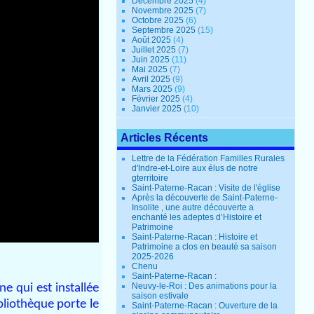
Décembre 2025
(4)
Novembre 2025
(7)
Octobre 2025
(6)
Septembre 2025
(15)
Août 2025
(4)
Juillet 2025
(7)
Juin 2025
(11)
Mai 2025
(7)
Avril 2025
(9)
Mars 2025
(9)
Février 2025
(4)
Janvier 2025
(10)
Articles Récents
Lettre de la Fédération Familles Rurales
d'Indre-et-Loire aux élus de notre
gterritoire
Saint-Paterne-Racan : Visite de l'église
Après la découverte de Saint-Paterne-
Insolite , une autre découverte a
enchanté les adeptes d’Histoire et
Patrimoine
Saint-Paterne-Racan : Histoire et
Patrimoine a clos en beauté sa saison
2025-2026
Chenu
Saint-Paterne-Racan :
Neuvy-le-Roi : Des animations pour la
e qui est installée
saison estivale
bliothèque porte le
Saint-Paterne-Racan : Ouverture de la