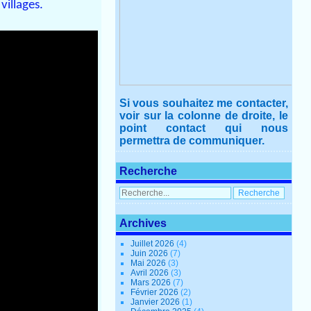
villages.
Si vous souhaitez me contacter,
voir sur la colonne de droite, le
point contact qui nous
permettra de communiquer.
Recherche
Archives
Juillet 2026
(4)
Juin 2026
(7)
Mai 2026
(3)
Avril 2026
(3)
Mars 2026
(7)
Février 2026
(2)
Janvier 2026
(1)