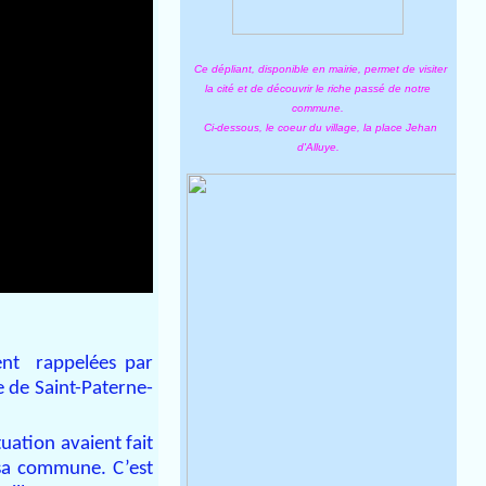
Ce dépliant, disponible en mairie, permet de visiter
la cité et de découvrir le riche passé de notre
commune.
Ci-dessous, le coeur du village, la place Jehan
d'Alluye.
ent rappelées par
e de Saint-Paterne-
tuation avaient fait
r sa commune. C’est