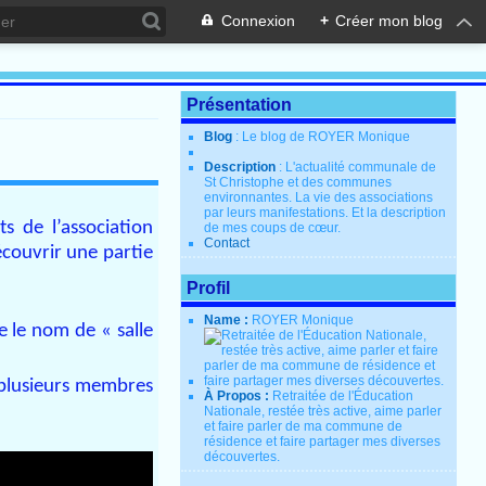
Connexion
+
Créer mon blog
Présentation
Blog
: Le blog de ROYER Monique
Description
: L'actualité communale de
St Christophe et des communes
environnantes. La vie des associations
par leurs manifestations. Et la description
s de l’association
de mes coups de cœur.
Contact
écouvrir une partie
Profil
Name :
ROYER Monique
e le nom de « salle
 plusieurs membres
À Propos :
Retraitée de l'Éducation
Nationale, restée très active, aime parler
et faire parler de ma commune de
résidence et faire partager mes diverses
découvertes.