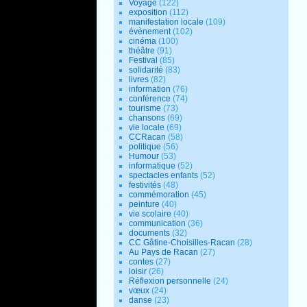
Voyage
(122)
exposition
(112)
manifestation locale
(109)
évènement
(102)
cinéma
(100)
théâtre
(91)
Festival
(85)
solidarité
(83)
livres
(82)
information
(76)
conférence
(74)
tourisme
(73)
chansons
(69)
vie locale
(69)
CCRacan
(58)
politique
(56)
Humour
(53)
informatique
(52)
spectacles enfants
(52)
festivités
(48)
commémoration
(45)
peinture
(40)
vie scolaire
(40)
communication
(36)
documents
(32)
CC Gâtine-Choisilles-Racan
(28)
Au Pays de Racan
(27)
contes
(27)
loisir
(26)
Réflexion personnelle
(24)
vœux
(24)
danse
(23)