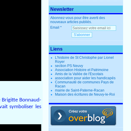
Newsletter
Abonnez-vous pour être averti des
nouveaux articles publiés.
Email
Liens
L'histoire de St Christophe par Lionel
Royer
section PS Neuvy
Association Histoire et Patrimoine
Amis de la Vallée de l'Escotais
association pour aider les handicapés
Communauté de communes Pays de
Racan
mairie de Saint-Paterne-Racan
Maison des écritures de Neuvy-le-Roi
e Brigitte Bonnaud-
ait symboliser les