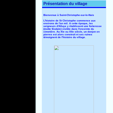
Présentation du village
Bienvenue à Saint-Christophe-sur-le-Nais
L'histoire de St Christophe commence aux
environs de l'an mil. A cette époque, les
seigneurs d'Alluye y établissent une forteresse
(motte féodale) visible dans l'enceinte du
cimetière. Au XIe ou XIIe siècle, un donjon en
pierres est alors construit et ses ruines
témoignent de l'histoire du village.