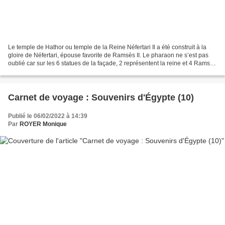
Le temple de Hathor ou temple de la Reine Néfertari Il a été construit à la
gloire de Néfertari, épouse favorite de Ramsès II. Le pharaon ne s’est pas
oublié car sur les 6 statues de la façade, 2 représentent la reine et 4 Ramsès
II. À l’intérieur, le...
Carnet de voyage : Souvenirs d'Égypte (10)
Publié le 06/02/2022 à 14:39
Par
ROYER Monique