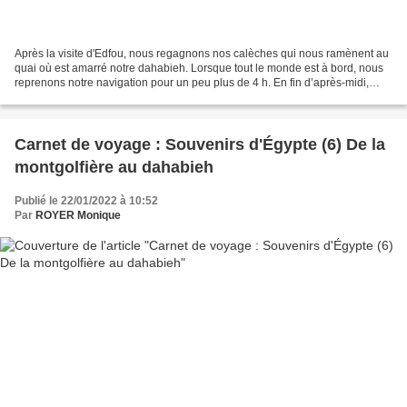
Après la visite d'Edfou, nous regagnons nos calèches qui nous ramènent au
quai où est amarré notre dahabieh. Lorsque tout le monde est à bord, nous
reprenons notre navigation pour un peu plus de 4 h. En fin d’après-midi,
nous accostons face à l’île de...
Carnet de voyage : Souvenirs d'Égypte (6) De la
montgolfière au dahabieh
Publié le 22/01/2022 à 10:52
Par
ROYER Monique