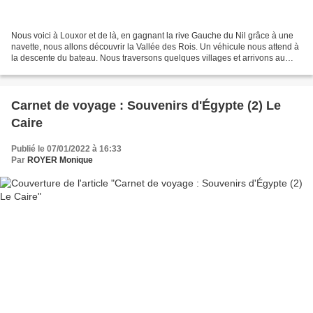
Nous voici à Louxor et de là, en gagnant la rive Gauche du Nil grâce à une
navette, nous allons découvrir la Vallée des Rois. Un véhicule nous attend à
la descente du bateau. Nous traversons quelques villages et arrivons au
niveau du désert où se trouve...
Carnet de voyage : Souvenirs d'Égypte (2) Le
Caire
Publié le 07/01/2022 à 16:33
Par
ROYER Monique