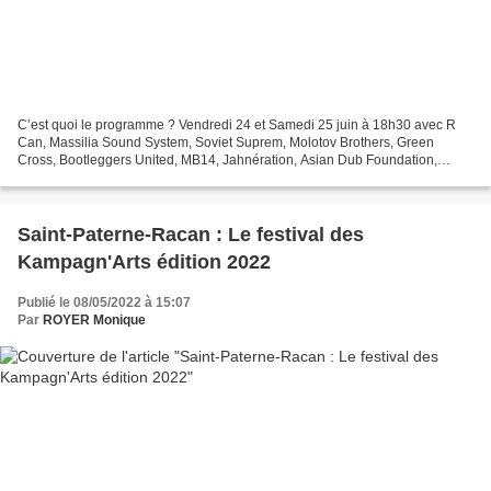
C’est quoi le programme ? Vendredi 24 et Samedi 25 juin à 18h30 avec R
Can, Massilia Sound System, Soviet Suprem, Molotov Brothers, Green
Cross, Bootleggers United, MB14, Jahnération, Asian Dub Foundation,
Celkilt, Bloody Beetroots et Rakoon . C’est où...
Saint-Paterne-Racan : Le festival des
Kampagn'Arts édition 2022
Publié le 08/05/2022 à 15:07
Par
ROYER Monique