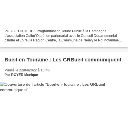
PUBLIC EN HERBE Programmation Jeune Public à la Campagne.
L’association Cultur’O pré, en partenariat avec le Conseil Départemental
d'Indre et Loire, la Région Centre, la Commune de Neuvy le Roi notamment
DIMANCHE 15 MAI Salle Armand Moisant- NEUVY LE...
Bueil-en-Touraine : Les GRBueil communiquent
Publié le 22/04/2022 à 15:46
Par
ROYER Monique