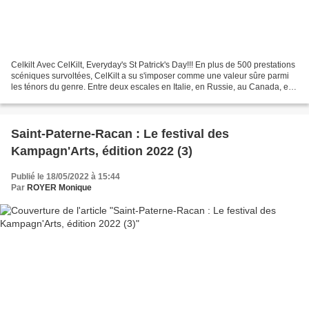
Celkilt Avec CelKilt, Everyday's St Patrick's Day!!! En plus de 500 prestations
scéniques survoltées, CelKilt a su s'imposer comme une valeur sûre parmi
les ténors du genre. Entre deux escales en Italie, en Russie, au Canada, en
Allemagne ou aux États...
Saint-Paterne-Racan : Le festival des
Kampagn'Arts, édition 2022 (3)
Publié le 18/05/2022 à 15:44
Par
ROYER Monique