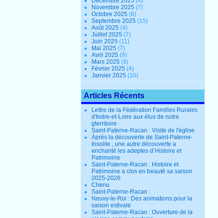
Décembre 2025
(4)
Novembre 2025
(7)
Octobre 2025
(6)
Septembre 2025
(15)
Août 2025
(4)
Juillet 2025
(7)
Juin 2025
(11)
Mai 2025
(7)
Avril 2025
(9)
Mars 2025
(9)
Février 2025
(4)
Janvier 2025
(10)
Articles Récents
Lettre de la Fédération Familles Rurales
d'Indre-et-Loire aux élus de notre
gterritoire
Saint-Paterne-Racan : Visite de l'église
Après la découverte de Saint-Paterne-
Insolite , une autre découverte a
enchanté les adeptes d’Histoire et
Patrimoine
Saint-Paterne-Racan : Histoire et
Patrimoine a clos en beauté sa saison
2025-2026
Chenu
Saint-Paterne-Racan :
Neuvy-le-Roi : Des animations pour la
saison estivale
Saint-Paterne-Racan : Ouverture de la