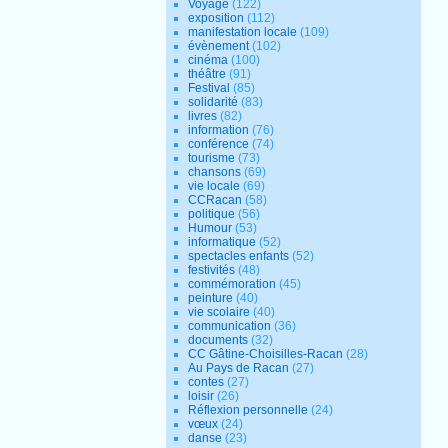
Voyage
(122)
exposition
(112)
manifestation locale
(109)
évènement
(102)
cinéma
(100)
théâtre
(91)
Festival
(85)
solidarité
(83)
livres
(82)
information
(76)
conférence
(74)
tourisme
(73)
chansons
(69)
vie locale
(69)
CCRacan
(58)
politique
(56)
Humour
(53)
informatique
(52)
spectacles enfants
(52)
festivités
(48)
commémoration
(45)
peinture
(40)
vie scolaire
(40)
communication
(36)
documents
(32)
CC Gâtine-Choisilles-Racan
(28)
Au Pays de Racan
(27)
contes
(27)
loisir
(26)
Réflexion personnelle
(24)
vœux
(24)
danse
(23)