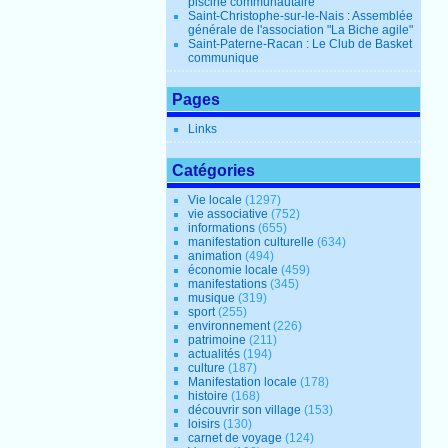
piscine communautaire
Saint-Christophe-sur-le-Nais : Assemblée
générale de l'association "La Biche agile"
Saint-Paterne-Racan : Le Club de Basket
communique
Pages
Links
Catégories
Vie locale
(1297)
vie associative
(752)
informations
(655)
manifestation culturelle
(634)
animation
(494)
économie locale
(459)
manifestations
(345)
musique
(319)
sport
(255)
environnement
(226)
patrimoine
(211)
actualités
(194)
culture
(187)
Manifestation locale
(178)
histoire
(168)
découvrir son village
(153)
loisirs
(130)
carnet de voyage
(124)