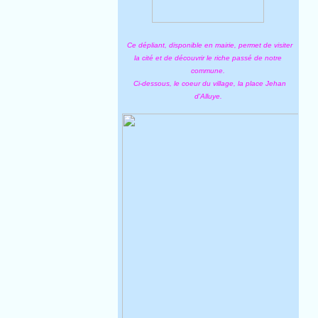
Ce dépliant, disponible en mairie, permet de visiter
la cité et de découvrir le riche passé de notre
commune.
Ci-dessous, le coeur du village, la place Jehan
d'Alluye.