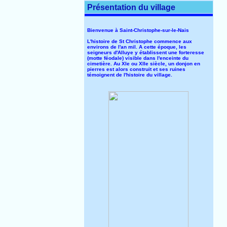
Présentation du village
Bienvenue à Saint-Christophe-sur-le-Nais
L'histoire de St Christophe commence aux
environs de l'an mil. A cette époque, les
seigneurs d'Alluye y établissent une forteresse
(motte féodale) visible dans l'enceinte du
cimetière. Au XIe ou XIIe siècle, un donjon en
pierres est alors construit et ses ruines
témoignent de l'histoire du village.