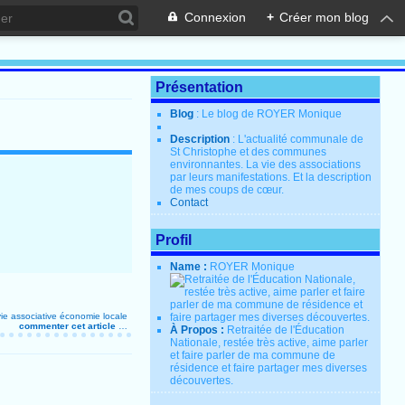
Connexion
+
Créer mon blog
Présentation
Blog
: Le blog de ROYER Monique
Description
: L'actualité communale de
St Christophe et des communes
environnantes. La vie des associations
par leurs manifestations. Et la description
de mes coups de cœur.
Contact
Profil
Name :
ROYER Monique
vie associative
économie locale
commenter cet article
…
À Propos :
Retraitée de l'Éducation
Nationale, restée très active, aime parler
et faire parler de ma commune de
résidence et faire partager mes diverses
découvertes.