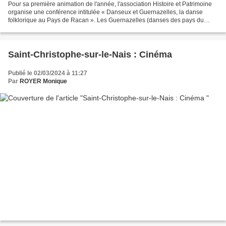
Pour sa première animation de l'année, l'association Histoire et Patrimoine
organise une conférence intitulée « Danseux et Guernazelles, la danse
folklorique au Pays de Racan ». Les Guernazelles (danses des pays du
monde) ont animé la fête de l'école...
Saint-Christophe-sur-le-Nais : Cinéma
Publié le 02/03/2024 à 11:27
Par
ROYER Monique