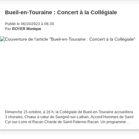
Bueil-en-Touraine : Concert à la Collégiale
Publié le 06/10/2023 à 08:30
Par
ROYER Monique
Dimanche 15 octobre, à 16 h, la Collégiale de Bueil-en-Touraine accueillera
3 chorales, Chœur à cœur de Savigné-sur-Lathan, Accord’Hommes de Saint
Cyr-sur-Loire et Racan Chante de Saint-Paterne-Racan. Un programme
varié sera proposé, ces 3 chœurs interprétant...