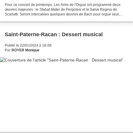
Pour ce concert de printemps, Les Amis de l'Orgue ont programmé deux
œuvres majeures : le Stabat Mater de Pergolesi et le Salve Regina de
Scarlatti. Seront intercalées quelques œuvres de Bach pour orgue seul,
Bach ayant contribué à la connaissance du...
Saint-Paterne-Racan : Dessert musical
Publié le 22/01/2024 à 16:06
Par
ROYER Monique