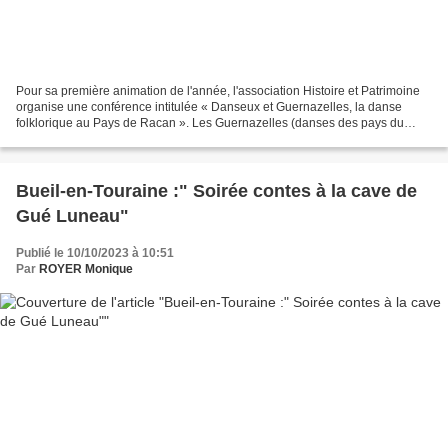
Pour sa première animation de l'année, l'association Histoire et Patrimoine
organise une conférence intitulée « Danseux et Guernazelles, la danse
folklorique au Pays de Racan ». Les Guernazelles (danses des pays du
monde) ont animé la fête de l'école...
Bueil-en-Touraine :" Soirée contes à la cave de
Gué Luneau"
Publié le 10/10/2023 à 10:51
Par
ROYER Monique