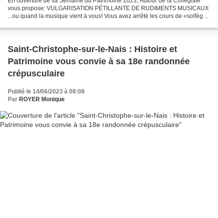
En ouverture de sa Semaine du Patrimoine 2023, Autour de la Collégiale
vous propose: VULGARISATION PÉTILLANTE DE RUDIMENTS MUSICAUX
...ou quand la musique vient à vous! Vous avez arrêté les cours de «solfège»
avant même d’avoir commencé ? Vous avez toujours...
Saint-Christophe-sur-le-Nais : Histoire et
Patrimoine vous convie à sa 18e randonnée
crépusculaire
Publié le 14/06/2023 à 08:08
Par
ROYER Monique