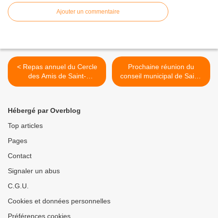
Ajouter un commentaire
< Repas annuel du Cercle
Prochaine réunion du
des Amis de Saint-
conseil municipal de Saint-
Christophe-sur-le-Nais
Christophe-sur-le-Nais >
Hébergé par Overblog
Top articles
Pages
Contact
Signaler un abus
C.G.U.
Cookies et données personnelles
Préférences cookies