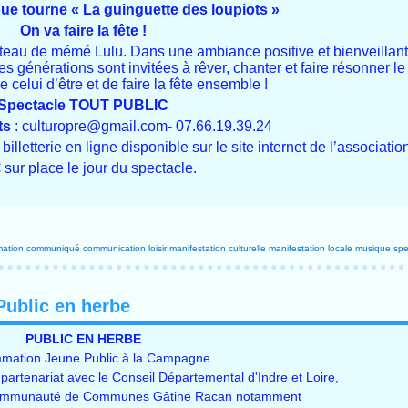
ue tourne « La guinguette des loupiots »
On va faire la fête !
 bateau de mémé Lulu. Dans une ambiance positive et bienveilla
es générations sont invitées à rêver, chanter et faire résonner le
 celui d’être et de faire la fête ensemble !
Spectacle TOUT PUBLIC
ts
: culturopre@gmail.com- 07.66.19.39.24
illetterie en ligne disponible sur le site internet de l’associatio
 sur place le jour du spectacle.
mation
communiqué
communication
loisir
manifestation culturelle
manifestation locale
musique
spe
Public en herbe
PUBLIC EN HERBE
mation Jeune Public à la Campagne.
 partenariat avec le Conseil Départemental d'Indre et Loire,
 Communauté de Communes Gâtine Racan notamment