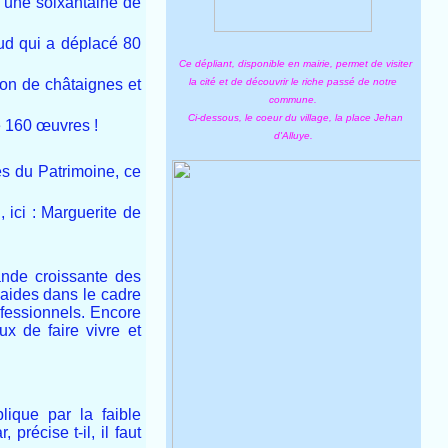
t une soixantaine de
Sud qui a déplacé 80
Ce dépliant, disponible en mairie, permet de visiter
on de châtaignes et
la cité et de découvrir le riche passé de notre
commune.
Ci-dessous, le coeur du village, la place Jehan
e 160 œuvres !
d'Alluye.
ées du Patrimoine, ce
 ici : Marguerite de
mande croissante des
s aides dans le cadre
ofessionnels. Encore
ux de faire vivre et
plique par la faible
récise t-il, il faut