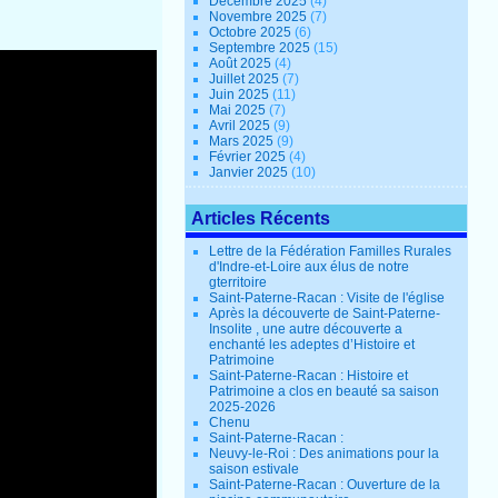
Décembre 2025
(4)
Novembre 2025
(7)
Octobre 2025
(6)
Septembre 2025
(15)
Août 2025
(4)
Juillet 2025
(7)
Juin 2025
(11)
Mai 2025
(7)
Avril 2025
(9)
Mars 2025
(9)
Février 2025
(4)
Janvier 2025
(10)
Articles Récents
Lettre de la Fédération Familles Rurales
d'Indre-et-Loire aux élus de notre
gterritoire
Saint-Paterne-Racan : Visite de l'église
Après la découverte de Saint-Paterne-
Insolite , une autre découverte a
enchanté les adeptes d’Histoire et
Patrimoine
Saint-Paterne-Racan : Histoire et
Patrimoine a clos en beauté sa saison
2025-2026
Chenu
Saint-Paterne-Racan :
Neuvy-le-Roi : Des animations pour la
saison estivale
Saint-Paterne-Racan : Ouverture de la