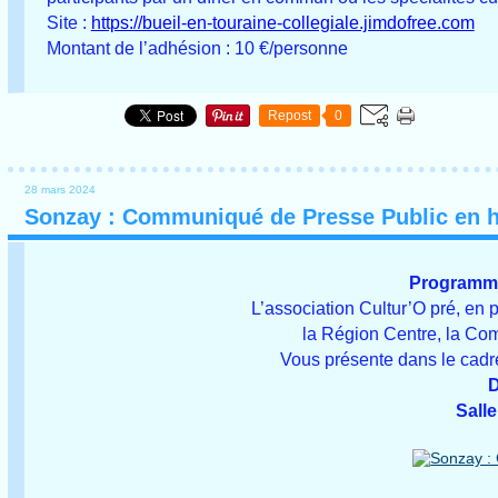
Site :
https://bueil-en-touraine-collegiale.jimdofree.com
Montant de l’adhésion : 10 €/personne
Repost
0
28 mars 2024
Sonzay : Communiqué de Presse Public en 
Programma
L’association Cultur’O pré, en 
la Région Centre, la 
Vous présente dans le cadre
D
Sall