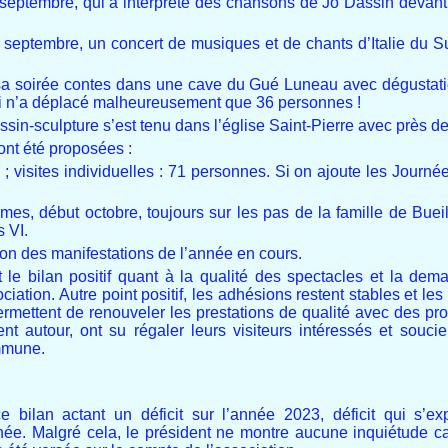
e 9 septembre, qui a interprété des chansons de Jo Dassin devan
5 septembre, un concert de musiques et de chants d’Italie du 
 sa soirée contes dans une cave du Gué Luneau avec dégustati
i n’a déplacé malheureusement que 36 personnes !
in-sculpture s’est tenu dans l’église Saint-Pierre avec près d
 ont été proposées :
s ; visites individuelles : 71 personnes. Si on ajoute les Journ
mes, début octobre, toujours sur les pas de la famille de Bueil,
 VI.
n des manifestations de l’année en cours.
 le bilan positif quant à la qualité des spectacles et la de
ciation. Autre point positif, les adhésions restent stables et le
permettent de renouveler les prestations de qualité avec des pr
ent autour, ont su régaler leurs visiteurs intéressés et soucie
ommune.
e bilan actant un déficit sur l’année 2023, déficit qui s’ex
e. Malgré cela, le président ne montre aucune inquiétude car, p