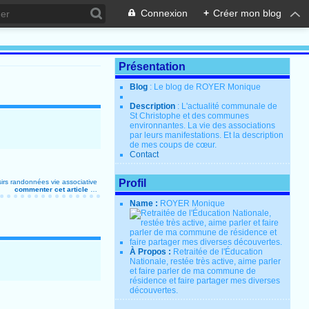
Connexion
+
Créer mon blog
Présentation
Blog
: Le blog de ROYER Monique
Description
: L'actualité communale de
St Christophe et des communes
environnantes. La vie des associations
par leurs manifestations. Et la description
de mes coups de cœur.
Contact
Profil
sirs
randonnées
vie associative
commenter cet article
…
Name :
ROYER Monique
À Propos :
Retraitée de l'Éducation
Nationale, restée très active, aime parler
et faire parler de ma commune de
résidence et faire partager mes diverses
découvertes.