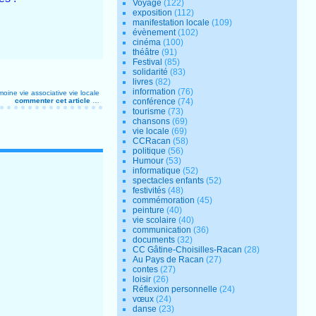
Voyage
(122)
exposition
(112)
manifestation locale
(109)
évènement
(102)
cinéma
(100)
théâtre
(91)
Festival
(85)
solidarité
(83)
livres
(82)
information
(76)
imoine
vie associative
vie locale
commenter cet article
…
conférence
(74)
tourisme
(73)
chansons
(69)
vie locale
(69)
CCRacan
(58)
politique
(56)
Humour
(53)
informatique
(52)
spectacles enfants
(52)
festivités
(48)
commémoration
(45)
peinture
(40)
vie scolaire
(40)
communication
(36)
documents
(32)
CC Gâtine-Choisilles-Racan
(28)
Au Pays de Racan
(27)
contes
(27)
loisir
(26)
Réflexion personnelle
(24)
vœux
(24)
danse
(23)