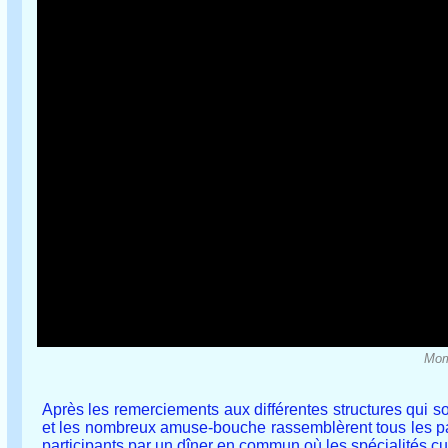
Mome
Après les remerciements aux différentes structures qui so
et les nombreux amuse-bouche rassemblèrent tous les par
participants par un dîner en commun où les spécialités c