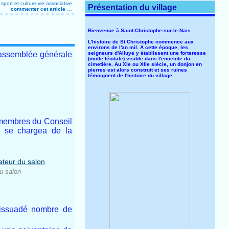
sport et culture
vie associative
Présentation du village
commenter cet article
…
Bienvenue à Saint-Christophe-sur-le-Nais
L'histoire de St Christophe commence aux
environs de l'an mil. A cette époque, les
seigneurs d'Alluye y établissent une forteresse
le assemblée générale
(motte féodale) visible dans l'enceinte du
cimetière. Au XIe ou XIIe siècle, un donjon en
pierres est alors construit et ses ruines
témoignent de l'histoire du village.
 membres du Conseil
i se chargea de la
du salon
 dissuadé nombre de