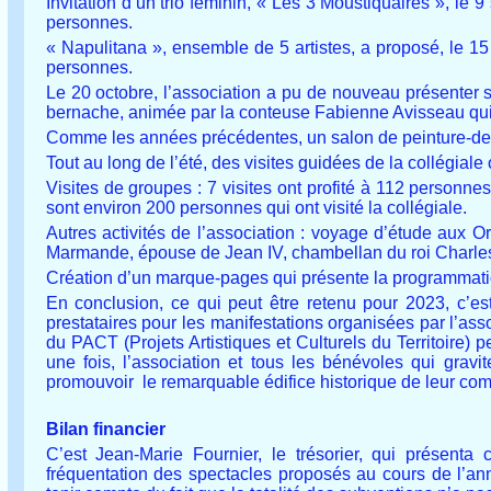
Invitation d’un trio féminin, « Les 3 Moustiquaires », l
personnes.
« Napulitana », ensemble de 5 artistes, a proposé, le 1
personnes.
Le 20 octobre, l’association a pu de nouveau présenter
bernache, animée par la conteuse Fabienne Avisseau qu
Comme les années précédentes, un salon de peinture-dess
Tout au long de l’été, des visites guidées de la collégiale
Visites de groupes : 7 visites ont profité à 112 personne
sont environ 200 personnes qui ont visité la collégiale.
Autres activités de l’association : voyage d’étude aux Or
Marmande, épouse de Jean IV, chambellan du roi Charles
Création d’un marque-pages qui présente la programmatio
En conclusion, ce qui peut être retenu pour 2023, c’est
prestataires pour les manifestations organisées par l’asso
du PACT (Projets Artistiques et Culturels du Territoire) 
une fois, l’association et tous les bénévoles qui gravit
promouvoir le remarquable édifice historique de leur c
Bilan financier
C’est Jean-Marie Fournier, le trésorier, qui présenta c
fréquentation des spectacles proposés au cours de l’anné