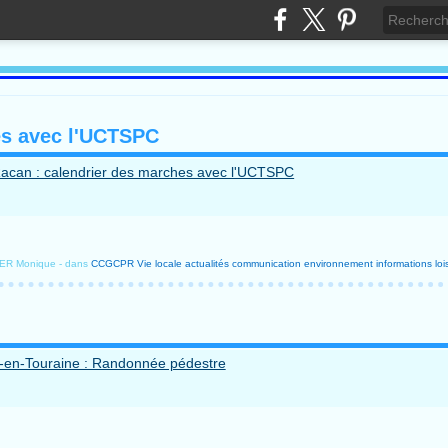
es avec l'UCTSPC
YER Monique
-
dans
CCGCPR
Vie locale
actualités
communication
environnement
informations
loi