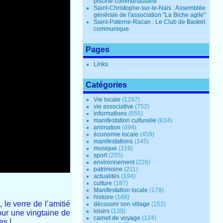
piscine communautaire
Saint-Christophe-sur-le-Nais : Assemblée
générale de l'association "La Biche agile"
Saint-Paterne-Racan : Le Club de Basket
communique
Pages
Links
Catégories
Vie locale
(1297)
vie associative
(752)
informations
(655)
manifestation culturelle
(634)
animation
(494)
économie locale
(459)
manifestations
(345)
musique
(319)
sport
(255)
environnement
(226)
patrimoine
(211)
actualités
(194)
culture
(187)
Manifestation locale
(178)
histoire
(168)
 le verre de l’amitié
découvrir son village
(153)
loisirs
(130)
our une vingtaine de
carnet de voyage
(124)
es !