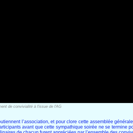
nt de convivialité à l'issue de l'AG
utiennent l’association, et pour clore cette assemblée générale,
ticipants avant que cette sympathique soirée ne se termine p
ulinaires de chacun furent appréciées par l’ensemble des conviv