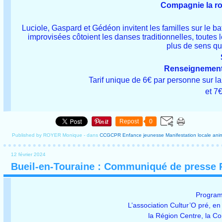
Compagnie la ro
Luciole, Gaspard et Gédéon invitent les familles sur le
improvisées côtoient les danses traditionnelles, toutes l
plus de sens que
Renseignemen
Tarif unique de 6€ par personne sur la b
et 7€
Repost
0
Published by ROYER Monique
-
dans
CCGCPR
Enfance jeunesse
Manifestation locale
ani
12 février 2024
Bueil-en-Touraine : Communiqué de presse 
Program
L’association Cultur’O pré, en
la Région Centre, la