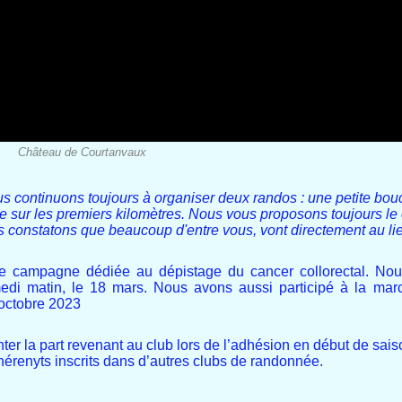
Château de Courtanvaux
s continuons toujours à organiser deux randos : une petite bou
le sur les premiers kilomètres. Nous vous proposons toujours le
us constatons que beaucoup d'entre vous, vont directement au l
une campagne dédiée au dépistage du cancer collorectal. Nou
medi matin, le 18 mars. Nous avons aussi participé à la ma
octobre 2023
r la part revenant au club lors de l’adhésion en début de saison
renyts inscrits dans d’autres clubs de randonnée.