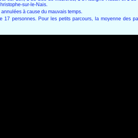
hristophe-sur-le-Nais.
té annulées à cause du mauvais temps.
 17 personnes. Pour les petits parcours, la moyenne des par