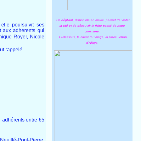
Ce dépliant, disponible en mairie, permet de visiter
elle poursuivit ses
la cité et de découvrir le riche passé de notre
t aux
adhérents qui
commune.
nique Royer, Nicole
Ci-dessous, le coeur du village, la place Jehan
d'Alluye.
ut rappelé.
7 adhérents entre 65
Neuillé-Pont-Pierre,