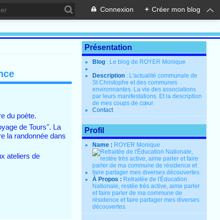
Connexion
+
Créer mon blog
Présentation
Blog
: Le blog de ROYER Monique
nce
Description
: L'actualité communale de
St Christophe et des communes
environnantes. La vie des associations
par leurs manifestations. Et la description
de mes coups de cœur.
Contact
re du poète.
oyage de Tours". La
Profil
ire la randonnée dans
Name :
ROYER Monique
x ateliers de
À Propos :
Retraitée de l'Éducation
Nationale, restée très active, aime parler
et faire parler de ma commune de
résidence et faire partager mes diverses
découvertes.