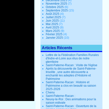
Décembre 2025
(4)
Novembre 2025
(7)
Octobre 2025
(6)
Septembre 2025
(15)
Août 2025
(4)
Juillet 2025
(7)
Juin 2025
(11)
Mai 2025
(7)
Avril 2025
(9)
Mars 2025
(9)
Février 2025
(4)
Janvier 2025
(10)
Articles Récents
Lettre de la Fédération Familles Rurales
d'Indre-et-Loire aux élus de notre
gterritoire
Saint-Paterne-Racan : Visite de l'église
Après la découverte de Saint-Paterne-
Insolite , une autre découverte a
enchanté les adeptes d’Histoire et
Patrimoine
Saint-Paterne-Racan : Histoire et
Patrimoine a clos en beauté sa saison
2025-2026
Chenu
Saint-Paterne-Racan :
Neuvy-le-Roi : Des animations pour la
saison estivale
Saint-Paterne-Racan : Ouverture de la