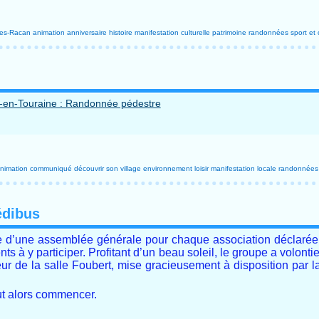
les-Racan
animation
anniversaire
histoire
manifestation culturelle
patrimoine
randonnées
sport et 
nimation
communiqué
découvrir son village
environnement
loisir
manifestation locale
randonnées
édibus
e d’une assemblée générale pour chaque association déclarée.
ts à y participer. Profitant d’un beau soleil, le groupe a volont
rieur de la salle Foubert, mise gracieusement à disposition par 
ut alors commencer.