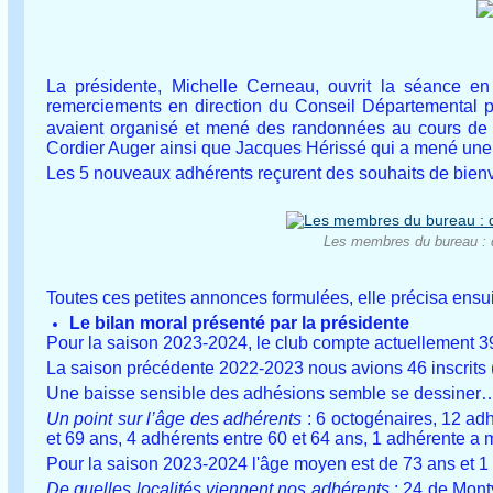
La présidente, Michelle Cerneau, ouvrit la séance en 
remerciements en direction du Conseil Départemental p
avaient organisé et mené des randonnées au cours de l
Cordier Auger ainsi que Jacques Hérissé qui a mené une
Les 5 nouveaux adhérents reçurent des souhaits de bienv
Les membres du bureau : d
Toutes ces petites annonces formulées, elle précisa ensuit
Le bilan moral présenté par la présidente
Pour la saison 2023-2024, le club compte actuellement 3
La saison précédente 2022-2023 nous avions 46 inscrit
Une baisse sensible des adhésions semble se dessiner
Un point sur l’âge des adhérents
: 6 octogénaires, 12 adh
et 69 ans, 4 adhérents entre 60 et 64 ans, 1 adhérente a 
Pour la saison 2023-2024 l'âge moyen est de 73 ans et 1
De quelles localités viennent nos adhérents
: 24 de Mont