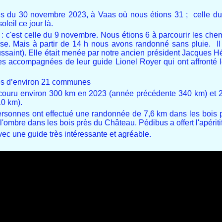
es du 30 novembre 2023, à Vaas où nous étions 31 ; celle d
leil ce jour là.
: c'est celle du 9 novembre. Nous étions 6 à parcourir les che
erse. Mais à partir de 14 h nous avons randonné sans pluie. Il
ussaint). Elle était menée par notre ancien président Jacques H
es accompagnées de leur guide Lionel Royer qui ont affronté l
tes d’environ 21 communes
arcouru environ 300 km en 2023 (année précédente 340 km) et 
10 km).
 personnes ont effectué une randonnée de 7,6 km dans les bois
ombre dans les bois près du Château. Pédibus a offert l'apéritif
ec une guide très intéressante et agréable.