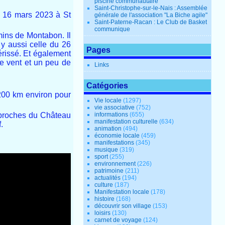
piscine communautaire
Saint-Christophe-sur-le-Nais : Assemblée
u 16 mars 2023 à St
générale de l'association "La Biche agile"
Saint-Paterne-Racan : Le Club de Basket
communique
mins de Montabon. Il
 y aussi celle du 26
Pages
érissé. Et également
e vent et un peu de
Links
Catégories
200 km environ pour
Vie locale
(1297)
vie associative
(752)
 proches du Château
informations
(655)
manifestation culturelle
(634)
.
animation
(494)
économie locale
(459)
manifestations
(345)
musique
(319)
sport
(255)
environnement
(226)
patrimoine
(211)
actualités
(194)
culture
(187)
Manifestation locale
(178)
histoire
(168)
découvrir son village
(153)
loisirs
(130)
carnet de voyage
(124)