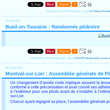
Repost
0
Published by ROYER Monique
-
dans
CC Gâtine-Choisil
16 avril 2024
Bueil-en-Touraine : Randonnée pédestre
Repost
0
Published by ROYER Monique
-
dans
CCGCPR
Manifestation locale
a
28 janvier 2024
Montval-sur-Loir : Assemblée générale de P
Un changement d’année civile implique souvent la tenu
conformé à cette préconisation et avait convié ses adhéren
à l’extérieur pour une photo avant de s’installer à l’inté
sur-Loir.
Chacun ayant regagné sa place, l’assemblée générale p