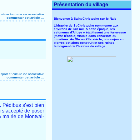
Présentation du village
culture
tourisme
vie associative
commenter cet article
…
Bienvenue à Saint-Christophe-sur-le-Nais
L'histoire de St Christophe commence aux
environs de l'an mil. A cette époque, les
seigneurs d'Alluye y établissent une forteresse
(motte féodale) visible dans l'enceinte du
cimetière. Au XIe ou XIIe siècle, un donjon en
pierres est alors construit et ses ruines
témoignent de l'histoire du village.
sport et culture
vie associative
commenter cet article
…
 Pédibus s’est bien
iers accepté de poser
la mairie de Montval-