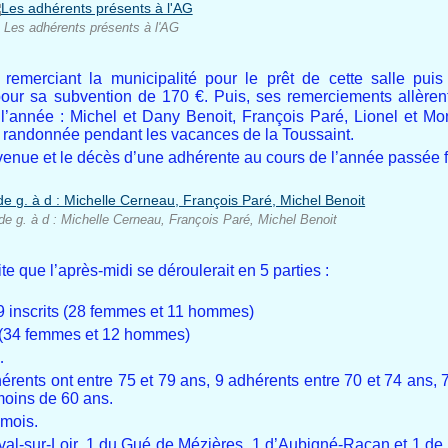
Les adhérents présents à l'AG
remerciant la municipalité pour le prêt de cette salle puis 
our sa subvention de 170 €. Puis,
ses remerciements allèren
’année : Michel et Dany Benoit, François Paré, Lionel et Mo
 randonnée pendant les vacances de la Toussaint.
enue et le décès d’une adhérente au cours de l’année passée f
e g. à d : Michelle Cerneau, François Paré, Michel Benoit
e que l’après-midi se déroulerait en 5 parties :
9 inscrits (28 femmes et 11 hommes)
s (34 femmes et 12 hommes)
…
érents ont entre 75 et 79 ans, 9 adhérents entre 70 et 74 ans, 
moins de 60 ans.
 mois.
val-sur-Loir, 1 du Gué de Mézières, 1 d’Aubigné-Racan et 1 de 