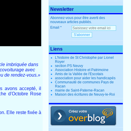
Newsletter
Abonnez-vous pour être averti des
nouveaux articles publiés.
Email
Liens
L'histoire de St Christophe par Lionel
Royer
cle imbriquée dans
section PS Neuvy
 covoiturage avec
Association Histoire et Patrimoine
Amis de la Vallée de l'Escotais
ieu de rendez-vous.»
association pour aider les handicapés
Communauté de communes Pays de
Racan
s avons accepté, il
mairie de Saint-Paterne-Racan
rche d'Octobre Rose
Maison des écritures de Neuvy-le-Roi
. Elle reste fixée à