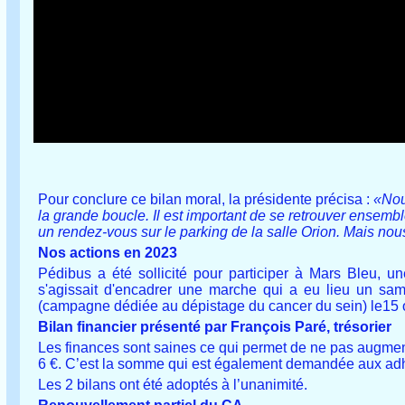
Pour conclure ce bilan moral, la présidente précisa :
«Nou
la grande boucle. Il est important de se retrouver ensemb
un rendez-vous sur le parking de la salle Orion. Mais no
Nos actions en 2023
Pédibus a été sollicité pour participer à Mars Bleu, 
s'agissait d'encadrer une marche qui a eu lieu un sa
(campagne dédiée au dépistage du cancer du sein) le15 
Bilan financier présenté par François Paré, trésorier
Les finances sont saines ce qui permet de ne pas augmente
6 €. C’est la somme qui est également demandée aux adhé
Les 2 bilans ont été adoptés à l’unanimité.