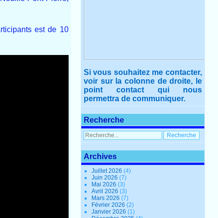
ticipants est de 10
Si vous souhaitez me contacter,
voir sur la colonne de droite, le
point contact qui nous
permettra de communiquer.
Recherche
Archives
Juillet 2026
(4)
Juin 2026
(7)
Mai 2026
(3)
Avril 2026
(3)
Mars 2026
(7)
Février 2026
(2)
Janvier 2026
(1)