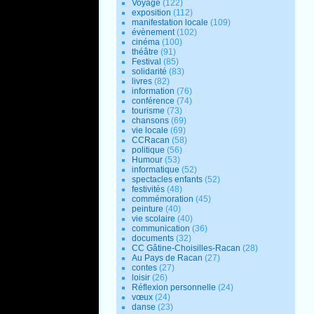
Voyage
(122)
exposition
(112)
manifestation locale
(109)
évènement
(102)
cinéma
(100)
théâtre
(91)
Festival
(85)
solidarité
(83)
livres
(82)
information
(76)
conférence
(74)
tourisme
(73)
chansons
(69)
vie locale
(69)
CCRacan
(58)
politique
(56)
Humour
(53)
informatique
(52)
spectacles enfants
(52)
festivités
(48)
commémoration
(45)
peinture
(40)
vie scolaire
(40)
communication
(36)
documents
(32)
CC Gâtine-Choisilles-Racan
(28)
Au Pays de Racan
(27)
contes
(27)
loisir
(26)
Réflexion personnelle
(24)
vœux
(24)
danse
(23)