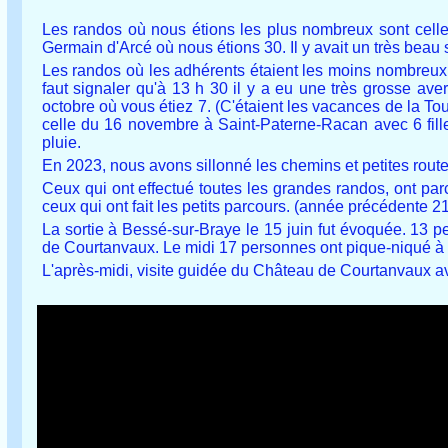
Les randos où nous étions les plus nombreux sont cell
Germain d'Arcé où nous étions 30. Il y avait un très beau so
Les randos où les adhérents étaient les moins nombreux 
faut signaler qu'à 13 h 30 il y a eu une très grosse av
octobre où vous étiez 7. (C'étaient les vacances de la To
celle du 16 novembre à Saint-Paterne-Racan avec 6 fill
pluie.
En 2023, nous avons sillonné les chemins et petites rou
Ceux qui ont effectué toutes les grandes randos, ont p
ceux qui ont fait les petits parcours. (année précédente 2
La sortie à Bessé-sur-Braye le 15 juin fut évoquée. 13
de Courtanvaux. Le midi 17 personnes ont pique-niqué à l'
L'après-midi, visite guidée du Château de Courtanvaux av