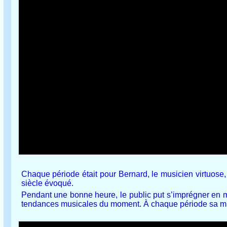
Chaque période était pour Bernard, le musicien virtuose
siècle évoqué.
Pendant une bonne heure, le public put s’imprégner en m
tendances musicales du moment. À chaque période sa m