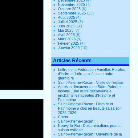
Décembre 2025
(4)
Novembre 2025
(7)
Octobre 2025
(6)
Septembre 2025
(15)
Août 2025
(4)
Juillet 2025
(7)
Juin 2025
(11)
Mai 2025
(7)
Avril 2025
(9)
Mars 2025
(9)
Février 2025
(4)
Janvier 2025
(10)
Articles Récents
Lettre de la Fédération Familles Rurales
d'Indre-et-Loire aux élus de notre
gterritoire
Saint-Paterne-Racan : Visite de l'église
Après la découverte de Saint-Paterne-
Insolite , une autre découverte a
enchanté les adeptes d’Histoire et
Patrimoine
Saint-Paterne-Racan : Histoire et
Patrimoine a clos en beauté sa saison
2025-2026
Chenu
Saint-Paterne-Racan :
Neuvy-le-Roi : Des animations pour la
saison estivale
Saint-Paterne-Racan : Ouverture de la