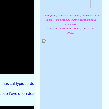
Ce dépliant, disponible en mairie, permet de visiter
la cité et de découvrir le riche passé de notre
commune.
Ci-dessous, le coeur du village, la place Jehan
d'Alluye.
t musical typique du
t de l’évolution des