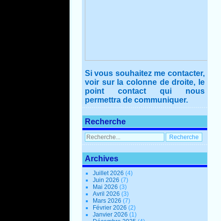
Si vous souhaitez me contacter,
voir sur la colonne de droite, le
point contact qui nous
permettra de communiquer.
Recherche
Archives
Juillet 2026
(4)
Juin 2026
(7)
Mai 2026
(3)
Avril 2026
(3)
Mars 2026
(7)
Février 2026
(2)
Janvier 2026
(1)