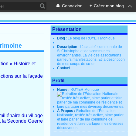
Connexion
+
Créer mon blog
Présentation
Blog
: Le blog de ROYER Monique
trimoine
Description
: L'actualité communale de
St Christophe et des communes
environnantes. La vie des associations
par leurs manifestations. Et la description
ion « Histoire et
de mes coups de cœur.
Contact
ctions sur la façade
Profil
Name :
ROYER Monique
À Propos :
Retraitée de l'Éducation
millénaire du village
Nationale, restée très active, aime parler
et faire parler de ma commune de
’à la Seconde Guerre
résidence et faire partager mes diverses
découvertes.