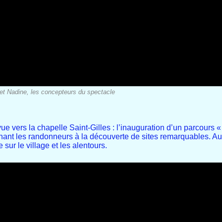
et Nadine, les concepteurs du spectacle
e vers la chapelle Saint-Gilles : l’inauguration d’un parcours « 
nant les randonneurs à la découverte de sites remarquables. Au
sur le village et les alentours.