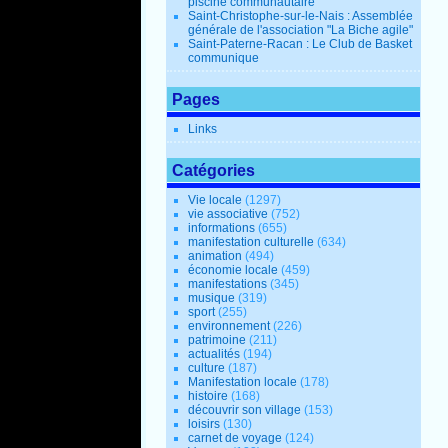
piscine communautaire
Saint-Christophe-sur-le-Nais : Assemblée
générale de l'association "La Biche agile"
Saint-Paterne-Racan : Le Club de Basket
communique
Pages
Links
Catégories
Vie locale
(1297)
vie associative
(752)
informations
(655)
manifestation culturelle
(634)
animation
(494)
économie locale
(459)
manifestations
(345)
musique
(319)
sport
(255)
environnement
(226)
patrimoine
(211)
actualités
(194)
culture
(187)
Manifestation locale
(178)
histoire
(168)
découvrir son village
(153)
loisirs
(130)
carnet de voyage
(124)