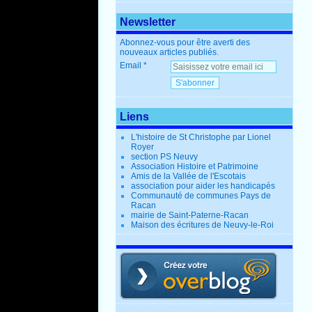
Newsletter
Abonnez-vous pour être averti des
nouveaux articles publiés.
Email
Liens
L'histoire de St Christophe par Lionel
Royer
section PS Neuvy
Association Histoire et Patrimoine
Amis de la Vallée de l'Escotais
association pour aider les handicapés
Communauté de communes Pays de
Racan
mairie de Saint-Paterne-Racan
Maison des écritures de Neuvy-le-Roi