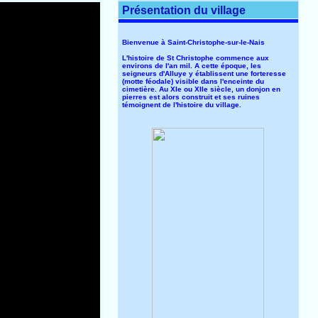
Présentation du village
Bienvenue à Saint-Christophe-sur-le-Nais
L'histoire de St Christophe commence aux
environs de l'an mil. A cette époque, les
seigneurs d'Alluye y établissent une forteresse
(motte féodale) visible dans l'enceinte du
cimetière. Au XIe ou XIIe siècle, un donjon en
pierres est alors construit et ses ruines
témoignent de l'histoire du village.