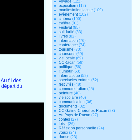
Voyage
(122)
exposition
(112)
manifestation locale
(109)
évènement
(102)
cinéma
(100)
théâtre
(91)
Festival
(85)
solidarité
(83)
livres
(82)
information
(76)
conférence
(74)
tourisme
(73)
chansons
(69)
vie locale
(69)
CCRacan
(58)
politique
(56)
Humour
(53)
informatique
(52)
spectacles enfants
(52)
Au fil des
festivités
(48)
 départ du
commémoration
(45)
peinture
(40)
vie scolaire
(40)
communication
(36)
documents
(32)
CC Gâtine-Choisilles-Racan
(28)
Au Pays de Racan
(27)
contes
(27)
loisir
(26)
Réflexion personnelle
(24)
vœux
(24)
danse
(23)