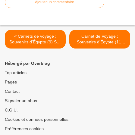
Ajouter un commentaire
< Carnets de voyage :
Carnet de Voyage :
Souvenirs d'Égypte (9) Son
Souvenirs d'Égypte (11)
et Lumière au temple de
Abou Simbel (2) >
Philae
Hébergé par Overblog
Top articles
Pages
Contact
Signaler un abus
C.G.U.
Cookies et données personnelles
Préférences cookies