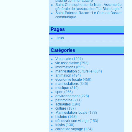
piscine communautaire
Saint-Christophe-sur-le-Nais : Assemblée
générale de l'association "La Biche agile"
Saint-Paterne-Racan : Le Club de Basket
communique
Pages
Links
Catégories
Vie locale
(1297)
vie associative
(752)
informations
(655)
manifestation culturelle
(634)
animation
(494)
économie locale
(459)
manifestations
(345)
musique
(319)
sport
(255)
environnement
(226)
patrimoine
(211)
actualités
(194)
culture
(187)
Manifestation locale
(178)
histoire
(168)
découvrir son village
(153)
loisirs
(130)
carnet de voyage
(124)