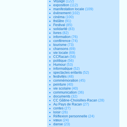
Voyage
(122)
exposition
(112)
manifestation locale
(109)
évènement
(102)
cinéma
(100)
théâtre
(91)
Festival
(85)
solidarité
(83)
livres
(82)
information
(76)
conférence
(74)
tourisme
(73)
chansons
(69)
vie locale
(69)
CCRacan
(58)
politique
(56)
Humour
(53)
informatique
(52)
spectacles enfants
(52)
festivités
(48)
commémoration
(45)
peinture
(40)
vie scolaire
(40)
communication
(36)
documents
(32)
CC Gâtine-Choisilles-Racan
(28)
Au Pays de Racan
(27)
contes
(27)
loisir
(26)
Réflexion personnelle
(24)
vœux
(24)
danse
(23)