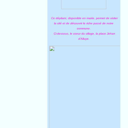
Ce dépliant, disponible en mairie, permet de visiter
la cité et de découvrir le riche passé de notre
commune.
Ci-dessous, le coeur du village, la place Jehan
d'Alluye.