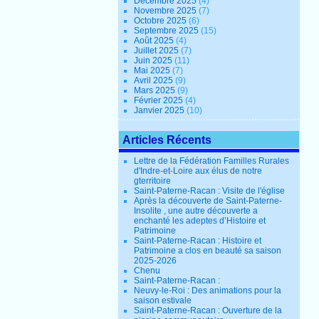
Décembre 2025
(4)
Novembre 2025
(7)
Octobre 2025
(6)
Septembre 2025
(15)
Août 2025
(4)
Juillet 2025
(7)
Juin 2025
(11)
Mai 2025
(7)
Avril 2025
(9)
Mars 2025
(9)
Février 2025
(4)
Janvier 2025
(10)
Articles Récents
Lettre de la Fédération Familles Rurales
d'Indre-et-Loire aux élus de notre
gterritoire
Saint-Paterne-Racan : Visite de l'église
Après la découverte de Saint-Paterne-
Insolite , une autre découverte a
enchanté les adeptes d’Histoire et
Patrimoine
Saint-Paterne-Racan : Histoire et
Patrimoine a clos en beauté sa saison
2025-2026
Chenu
Saint-Paterne-Racan :
Neuvy-le-Roi : Des animations pour la
saison estivale
Saint-Paterne-Racan : Ouverture de la