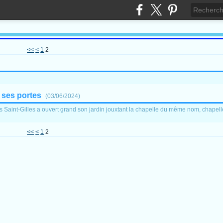
<<
<
1
2
e ses portes
(
03/06/2024
)
Saint-Gilles a ouvert grand son jardin jouxtant la chapelle du même nom, chapelle qu
<<
<
1
2