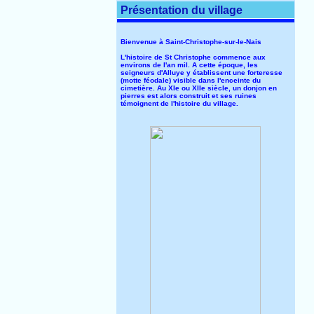
Présentation du village
Bienvenue à Saint-Christophe-sur-le-Nais
L'histoire de St Christophe commence aux
environs de l'an mil. A cette époque, les
seigneurs d'Alluye y établissent une forteresse
(motte féodale) visible dans l'enceinte du
cimetière. Au XIe ou XIIe siècle, un donjon en
pierres est alors construit et ses ruines
témoignent de l'histoire du village.