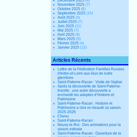
Décembre 2025
(4)
Novembre 2025
(7)
Octobre 2025
(6)
Septembre 2025
(15)
Août 2025
(4)
Juillet 2025
(7)
Juin 2025
(11)
Mai 2025
(7)
Avril 2025
(9)
Mars 2025
(9)
Février 2025
(4)
Janvier 2025
(10)
Articles Récents
Lettre de la Fédération Familles Rurales
d'Indre-et-Loire aux élus de notre
gterritoire
Saint-Paterne-Racan : Visite de l'église
Après la découverte de Saint-Paterne-
Insolite , une autre découverte a
enchanté les adeptes d’Histoire et
Patrimoine
Saint-Paterne-Racan : Histoire et
Patrimoine a clos en beauté sa saison
2025-2026
Chenu
Saint-Paterne-Racan :
Neuvy-le-Roi : Des animations pour la
saison estivale
Saint-Paterne-Racan : Ouverture de la