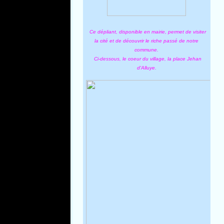
Ce dépliant, disponible en mairie, permet de visiter
la cité et de découvrir le riche passé de notre
commune.
Ci-dessous, le coeur du village, la place Jehan
d'Alluye.