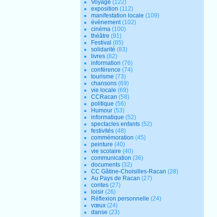
Voyage
(122)
exposition
(112)
manifestation locale
(109)
évènement
(102)
cinéma
(100)
théâtre
(91)
Festival
(85)
solidarité
(83)
livres
(82)
information
(76)
conférence
(74)
tourisme
(73)
chansons
(69)
vie locale
(69)
CCRacan
(58)
politique
(56)
Humour
(53)
informatique
(52)
spectacles enfants
(52)
festivités
(48)
commémoration
(45)
peinture
(40)
vie scolaire
(40)
communication
(36)
documents
(32)
CC Gâtine-Choisilles-Racan
(28)
Au Pays de Racan
(27)
contes
(27)
loisir
(26)
Réflexion personnelle
(24)
vœux
(24)
danse
(23)