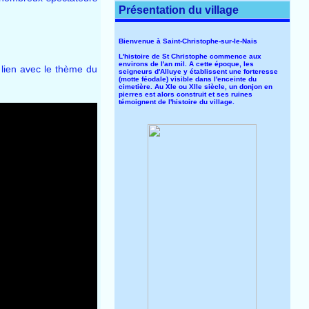
Présentation du village
Bienvenue à Saint-Christophe-sur-le-Nais
L'histoire de St Christophe commence aux
environs de l'an mil. A cette époque, les
n lien avec le thème du
seigneurs d'Alluye y établissent une forteresse
(motte féodale) visible dans l'enceinte du
cimetière. Au XIe ou XIIe siècle, un donjon en
pierres est alors construit et ses ruines
témoignent de l'histoire du village.