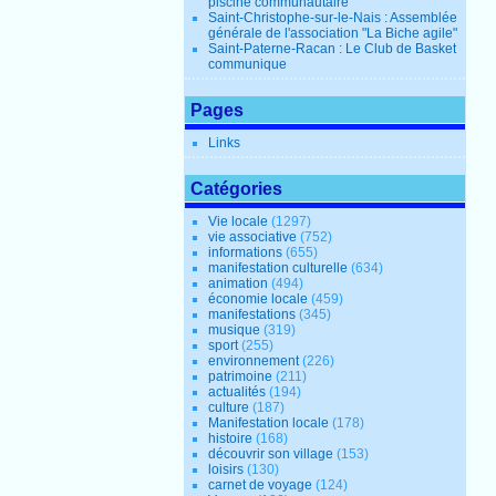
piscine communautaire
Saint-Christophe-sur-le-Nais : Assemblée
générale de l'association "La Biche agile"
Saint-Paterne-Racan : Le Club de Basket
communique
Pages
Links
Catégories
Vie locale
(1297)
vie associative
(752)
informations
(655)
manifestation culturelle
(634)
animation
(494)
économie locale
(459)
manifestations
(345)
musique
(319)
sport
(255)
environnement
(226)
patrimoine
(211)
actualités
(194)
culture
(187)
Manifestation locale
(178)
histoire
(168)
découvrir son village
(153)
loisirs
(130)
carnet de voyage
(124)