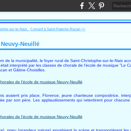
ophe-sur-le-Nais...
Concert à Saint-Paterne-Racan >>
 Neuvy-Neuillé
om de la municipalité, le foyer rural de Saint-Christophe-sur-le-Nais accu
tait interprété par les classes de chorale de l'école de musique "Le Ca
n et Gâtine-Choisilles.
is avaient pris place, Florence, jeune chanteuse compositrice, inte
e par son père. Les applaudissements qui retentirent pour chacune d
ure), pneu (grandeur nature) envahirent la scène et transportèrent le