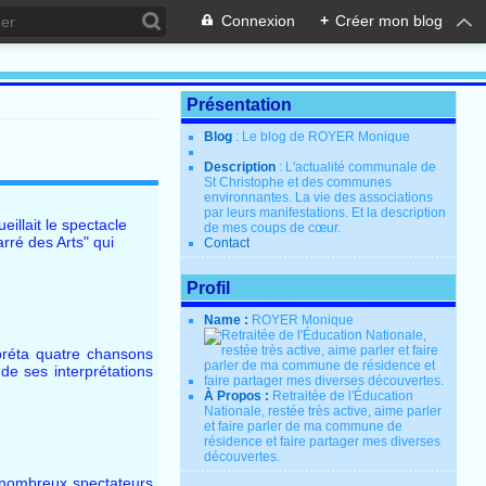
Connexion
+
Créer mon blog
Présentation
Blog
: Le blog de ROYER Monique
Description
: L'actualité communale de
St Christophe et des communes
environnantes. La vie des associations
par leurs manifestations. Et la description
eillait le spectacle
de mes coups de cœur.
rré des Arts" qui
Contact
Profil
Name :
ROYER Monique
rpréta quatre chansons
e ses interprétations
À Propos :
Retraitée de l'Éducation
Nationale, restée très active, aime parler
et faire parler de ma commune de
résidence et faire partager mes diverses
découvertes.
s nombreux spectateurs