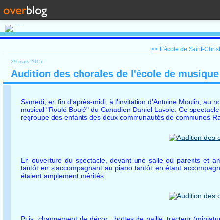
<< L'école de Saint-Christ
29 mars 2015
Audition des chorales de l'école de musique
Samedi, en fin d'après-midi, à l'invitation d'Antoine Moulin, au n
musical "Roulé Boulé" du Canadien Daniel Lavoie. Ce spectacle é
regroupe des enfants des deux communautés de communes Raca
En ouverture du spectacle, devant une salle où parents et am
tantôt en s'accompagnant au piano tantôt en étant accompagné
étaient amplement mérités.
Puis, changement de décor : bottes de paille, tracteur (miniat