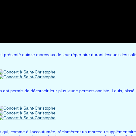
 présenté quinze morceaux de leur répertoire durant lesquels les solist
s ont permis de découvrir leur plus jeune percussionniste, Louis, hissé
s qui, comme à l'accoutumée, réclamèrent un morceau supplémentaire 