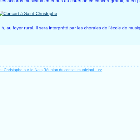
des accords musicaux entendus au cours de ce concert gratuit, offert pa
, au foyer rural. Il sera interprété par les chorales de l'école de musi
-Christophe-sur-le-Nais
Réunion du conseil municipal... >>