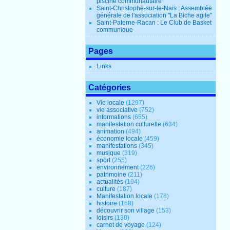
piscine communautaire
Saint-Christophe-sur-le-Nais : Assemblée
générale de l'association "La Biche agile"
Saint-Paterne-Racan : Le Club de Basket
communique
Pages
Links
Catégories
Vie locale
(1297)
vie associative
(752)
informations
(655)
manifestation culturelle
(634)
animation
(494)
économie locale
(459)
manifestations
(345)
musique
(319)
sport
(255)
environnement
(226)
patrimoine
(211)
actualités
(194)
culture
(187)
Manifestation locale
(178)
histoire
(168)
découvrir son village
(153)
loisirs
(130)
carnet de voyage
(124)