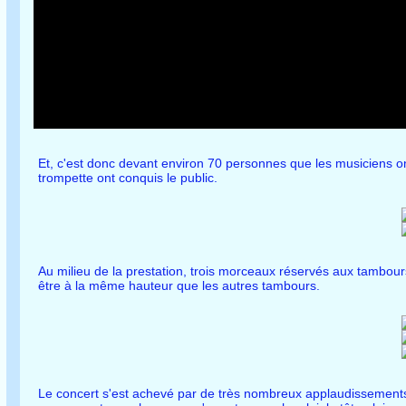
Et, c'est donc devant environ 70 personnes que les musiciens ont
trompette ont conquis le public.
Au milieu de la prestation, trois morceaux réservés aux tambour
être à la même hauteur que les autres tambours.
Le concert s'est achevé par de très nombreux applaudissement