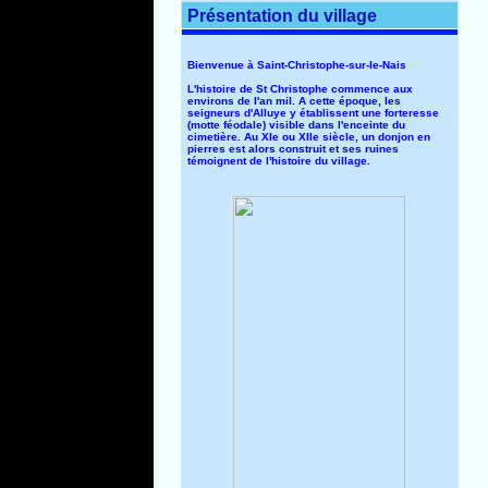
Présentation du village
Bienvenue à Saint-Christophe-sur-le-Nais
L'histoire de St Christophe commence aux
environs de l'an mil. A cette époque, les
seigneurs d'Alluye y établissent une forteresse
(motte féodale) visible dans l'enceinte du
cimetière. Au XIe ou XIIe siècle, un donjon en
pierres est alors construit et ses ruines
témoignent de l'histoire du village.