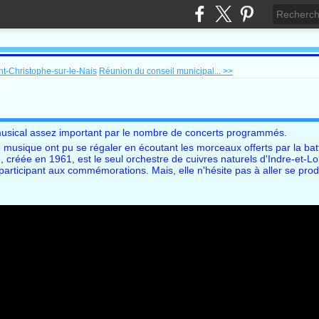
-Christophe-sur-le-Nais
Réunion du conseil municipal... >>
musical assez important par le nombre de concerts programmés.
musique ont pu se régaler en écoutant les morceaux offerts par la batt
réée en 1961, est le seul orchestre de cuivres naturels d'Indre-et-Loi
participant aux commémorations. Mais, elle n'hésite pas à aller se prod