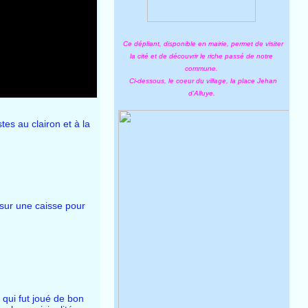
Ce dépliant, disponible en mairie, permet de visiter
la cité et de découvrir le riche passé de notre
commune.
Ci-dessous, le coeur du village, la place Jehan
d'Alluye.
es au clairon et à la
 sur une caisse pour
qui fut joué de bon