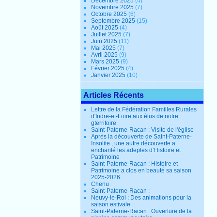
Décembre 2025
(4)
Novembre 2025
(7)
Octobre 2025
(6)
Septembre 2025
(15)
Août 2025
(4)
Juillet 2025
(7)
Juin 2025
(11)
Mai 2025
(7)
Avril 2025
(9)
Mars 2025
(9)
Février 2025
(4)
Janvier 2025
(10)
Articles Récents
Lettre de la Fédération Familles Rurales
d'Indre-et-Loire aux élus de notre
gterritoire
Saint-Paterne-Racan : Visite de l'église
Après la découverte de Saint-Paterne-
Insolite , une autre découverte a
enchanté les adeptes d’Histoire et
Patrimoine
Saint-Paterne-Racan : Histoire et
Patrimoine a clos en beauté sa saison
2025-2026
Chenu
Saint-Paterne-Racan :
Neuvy-le-Roi : Des animations pour la
saison estivale
Saint-Paterne-Racan : Ouverture de la