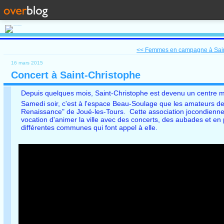
<< Femmes en campagne à Saint
16 mars 2015
Concert à Saint-Christophe
Depuis quelques mois, Saint-Christophe est devenu un centre 
Samedi soir, c'est à l'espace Beau-Soulage que les amateurs de 
Renaissance" de Joué-les-Tours. Cette association jocondienne, c
vocation d'animer la ville avec des concerts, des aubades et en 
différentes communes qui font appel à elle.