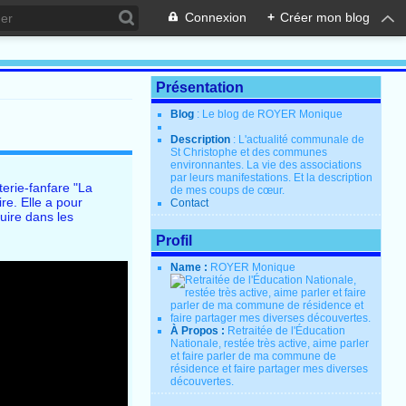
Connexion
+
Créer mon blog
Présentation
Blog
: Le blog de ROYER Monique
Description
: L'actualité communale de
St Christophe et des communes
environnantes. La vie des associations
par leurs manifestations. Et la description
erie-fanfare "La
de mes coups de cœur.
re. Elle a pour
Contact
uire dans les
Profil
Name :
ROYER Monique
À Propos :
Retraitée de l'Éducation
Nationale, restée très active, aime parler
et faire parler de ma commune de
résidence et faire partager mes diverses
découvertes.