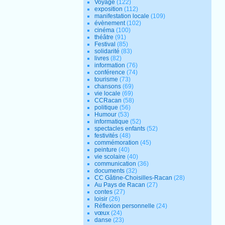
Voyage
(122)
exposition
(112)
manifestation locale
(109)
évènement
(102)
cinéma
(100)
théâtre
(91)
Festival
(85)
solidarité
(83)
livres
(82)
information
(76)
conférence
(74)
tourisme
(73)
chansons
(69)
vie locale
(69)
CCRacan
(58)
politique
(56)
Humour
(53)
informatique
(52)
spectacles enfants
(52)
festivités
(48)
commémoration
(45)
peinture
(40)
vie scolaire
(40)
communication
(36)
documents
(32)
CC Gâtine-Choisilles-Racan
(28)
Au Pays de Racan
(27)
contes
(27)
loisir
(26)
Réflexion personnelle
(24)
vœux
(24)
danse
(23)