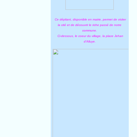
Ce dépliant, disponible en mairie, permet de visiter
la cité et de découvrir le riche passé de notre
commune.
Ci-dessous, le coeur du village, la place Jehan
d'Alluye.