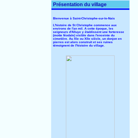
Présentation du village
Bienvenue à Saint-Christophe-sur-le-Nais
L'histoire de St Christophe commence aux
environs de l'an mil. A cette époque, les
seigneurs d'Alluye y établissent une forteresse
(motte féodale) visible dans l'enceinte du
cimetière. Au XIe ou XIIe siècle, un donjon en
pierres est alors construit et ses ruines
témoignent de l'histoire du village.