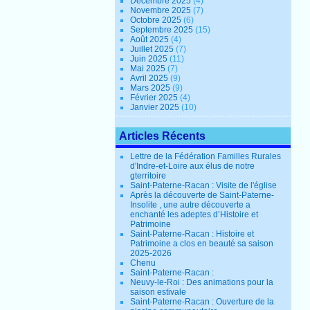
Décembre 2025
(4)
Novembre 2025
(7)
Octobre 2025
(6)
Septembre 2025
(15)
Août 2025
(4)
Juillet 2025
(7)
Juin 2025
(11)
Mai 2025
(7)
Avril 2025
(9)
Mars 2025
(9)
Février 2025
(4)
Janvier 2025
(10)
Articles Récents
Lettre de la Fédération Familles Rurales
d'Indre-et-Loire aux élus de notre
gterritoire
Saint-Paterne-Racan : Visite de l'église
Après la découverte de Saint-Paterne-
Insolite , une autre découverte a
enchanté les adeptes d’Histoire et
Patrimoine
Saint-Paterne-Racan : Histoire et
Patrimoine a clos en beauté sa saison
2025-2026
Chenu
Saint-Paterne-Racan :
Neuvy-le-Roi : Des animations pour la
saison estivale
Saint-Paterne-Racan : Ouverture de la