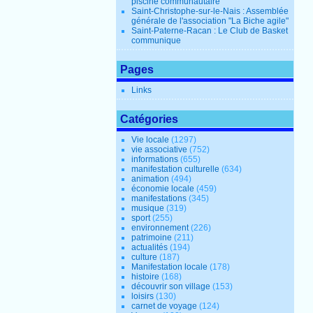
piscine communautaire
Saint-Christophe-sur-le-Nais : Assemblée
générale de l'association "La Biche agile"
Saint-Paterne-Racan : Le Club de Basket
communique
Pages
Links
Catégories
Vie locale
(1297)
vie associative
(752)
informations
(655)
manifestation culturelle
(634)
animation
(494)
économie locale
(459)
manifestations
(345)
musique
(319)
sport
(255)
environnement
(226)
patrimoine
(211)
actualités
(194)
culture
(187)
Manifestation locale
(178)
histoire
(168)
découvrir son village
(153)
loisirs
(130)
carnet de voyage
(124)