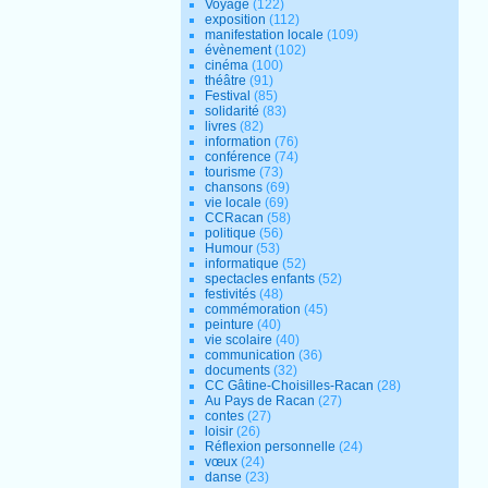
Voyage
(122)
exposition
(112)
manifestation locale
(109)
évènement
(102)
cinéma
(100)
théâtre
(91)
Festival
(85)
solidarité
(83)
livres
(82)
information
(76)
conférence
(74)
tourisme
(73)
chansons
(69)
vie locale
(69)
CCRacan
(58)
politique
(56)
Humour
(53)
informatique
(52)
spectacles enfants
(52)
festivités
(48)
commémoration
(45)
peinture
(40)
vie scolaire
(40)
communication
(36)
documents
(32)
CC Gâtine-Choisilles-Racan
(28)
Au Pays de Racan
(27)
contes
(27)
loisir
(26)
Réflexion personnelle
(24)
vœux
(24)
danse
(23)