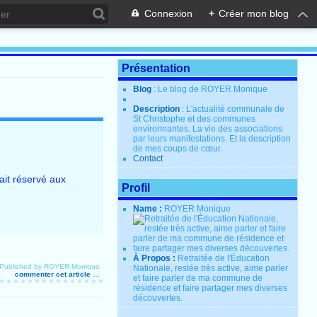
Connexion
+
Créer mon blog
Présentation
Blog
: Le blog de ROYER Monique
Description
: L'actualité communale de
St Christophe et des communes
environnantes. La vie des associations
par leurs manifestations. Et la description
de mes coups de cœur.
Contact
ait réservé aux
Profil
Name :
ROYER Monique
À Propos :
Retraitée de l'Éducation
Published by ROYER Monique
Nationale, restée très active, aime parler
commenter cet article
…
et faire parler de ma commune de
résidence et faire partager mes diverses
découvertes.