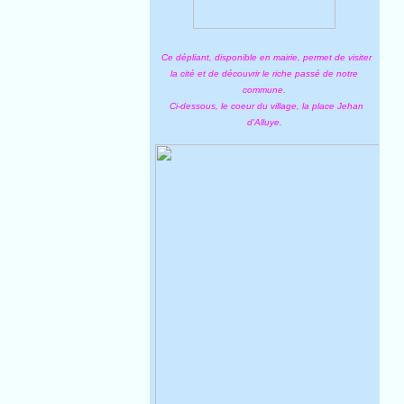
Ce dépliant, disponible en mairie, permet de visiter
la cité et de découvrir le riche passé de notre
commune.
Ci-dessous, le coeur du village, la place Jehan
d'Alluye.