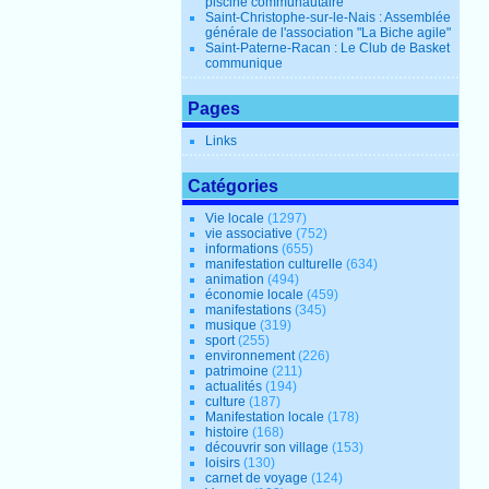
piscine communautaire
Saint-Christophe-sur-le-Nais : Assemblée
générale de l'association "La Biche agile"
Saint-Paterne-Racan : Le Club de Basket
communique
Pages
Links
Catégories
Vie locale
(1297)
vie associative
(752)
informations
(655)
manifestation culturelle
(634)
animation
(494)
économie locale
(459)
manifestations
(345)
musique
(319)
sport
(255)
environnement
(226)
patrimoine
(211)
actualités
(194)
culture
(187)
Manifestation locale
(178)
histoire
(168)
découvrir son village
(153)
loisirs
(130)
carnet de voyage
(124)