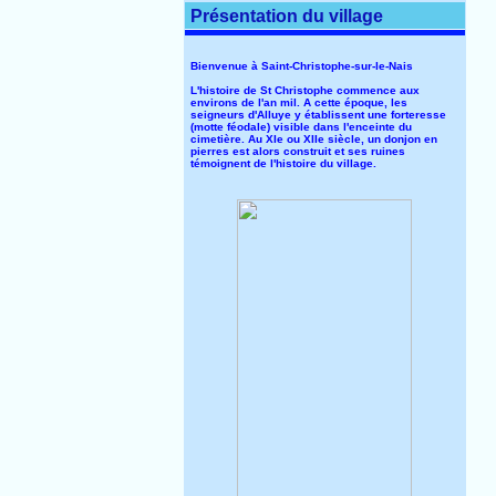
Présentation du village
Bienvenue à Saint-Christophe-sur-le-Nais
L'histoire de St Christophe commence aux
environs de l'an mil. A cette époque, les
seigneurs d'Alluye y établissent une forteresse
(motte féodale) visible dans l'enceinte du
cimetière. Au XIe ou XIIe siècle, un donjon en
pierres est alors construit et ses ruines
témoignent de l'histoire du village.