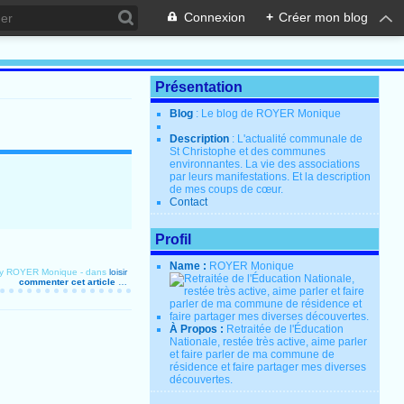
Connexion
+
Créer mon blog
Présentation
Blog
: Le blog de ROYER Monique
Description
: L'actualité communale de
St Christophe et des communes
environnantes. La vie des associations
par leurs manifestations. Et la description
de mes coups de cœur.
Contact
Profil
Name :
ROYER Monique
by ROYER Monique
-
dans
loisir
commenter cet article
…
À Propos :
Retraitée de l'Éducation
Nationale, restée très active, aime parler
et faire parler de ma commune de
résidence et faire partager mes diverses
découvertes.