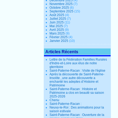
Décembre 2025
(4)
Novembre 2025
(7)
Octobre 2025
(6)
Septembre 2025
(15)
Août 2025
(4)
Juillet 2025
(7)
Juin 2025
(11)
Mai 2025
(7)
Avril 2025
(9)
Mars 2025
(9)
Février 2025
(4)
Janvier 2025
(10)
Articles Récents
Lettre de la Fédération Familles Rurales
d'Indre-et-Loire aux élus de notre
gterritoire
Saint-Paterne-Racan : Visite de l'église
Après la découverte de Saint-Paterne-
Insolite , une autre découverte a
enchanté les adeptes d’Histoire et
Patrimoine
Saint-Paterne-Racan : Histoire et
Patrimoine a clos en beauté sa saison
2025-2026
Chenu
Saint-Paterne-Racan :
Neuvy-le-Roi : Des animations pour la
saison estivale
Saint-Paterne-Racan : Ouverture de la