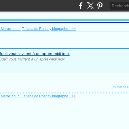
 Maroc pour...
Tatiana de Rosnay biographe... >>
ueil vous invitent à un après-midi jeux
Published 
 Maroc pour...
Tatiana de Rosnay biographe... >>