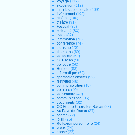
Voyage
(122)
exposition
(112)
manifestation locale
(109)
évènement
(102)
cinéma
(100)
théâtre
(91)
Festival
(85)
solidarité
(83)
livres
(82)
information
(76)
conférence
(74)
tourisme
(73)
chansons
(69)
vie locale
(69)
CCRacan
(58)
politique
(56)
Humour
(53)
informatique
(52)
spectacles enfants
(52)
festivités
(48)
commémoration
(45)
peinture
(40)
vie scolaire
(40)
communication
(36)
documents
(32)
CC Gâtine-Choisilles-Racan
(28)
Au Pays de Racan
(27)
contes
(27)
loisir
(26)
Réflexion personnelle
(24)
vœux
(24)
danse
(23)