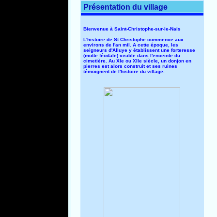
Présentation du village
Bienvenue à Saint-Christophe-sur-le-Nais
L'histoire de St Christophe commence aux
environs de l'an mil. A cette époque, les
seigneurs d'Alluye y établissent une forteresse
(motte féodale) visible dans l'enceinte du
cimetière. Au XIe ou XIIe siècle, un donjon en
pierres est alors construit et ses ruines
témoignent de l'histoire du village.