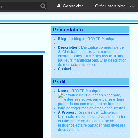
Connexion
+
Créer mon blog
Présentation
Blog
: Le blog de ROYER Monique
Description
: L'actualité communale de
St Christophe et des communes
environnantes. La vie des associations
par leurs manifestations. Et la description
de mes coups de cœur.
Contact
Profil
Name :
ROYER Monique
À Propos :
Retraitée de l'Éducation
Nationale, restée très active, aime parler
et faire parler de ma commune de
résidence et faire partager mes diverses
découvertes.