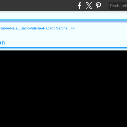
sur-le-Nais...
Saint-Paterne-Racan : Marché... >>
an