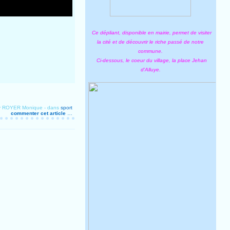
Ce dépliant, disponible en mairie, permet de visiter
la cité et de découvrir le riche passé de notre
commune.
Ci-dessous, le coeur du village, la place Jehan
d'Alluye.
by ROYER Monique
-
dans
sport
commenter cet article
…