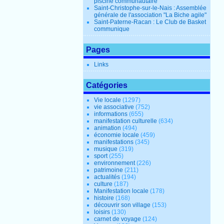
piscine communautaire
Saint-Christophe-sur-le-Nais : Assemblée
générale de l'association "La Biche agile"
Saint-Paterne-Racan : Le Club de Basket
communique
Pages
Links
Catégories
Vie locale
(1297)
vie associative
(752)
informations
(655)
manifestation culturelle
(634)
animation
(494)
économie locale
(459)
manifestations
(345)
musique
(319)
sport
(255)
environnement
(226)
patrimoine
(211)
actualités
(194)
culture
(187)
Manifestation locale
(178)
histoire
(168)
découvrir son village
(153)
loisirs
(130)
carnet de voyage
(124)