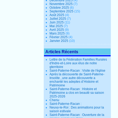
Décembre 2025
(4)
Novembre 2025
(7)
Octobre 2025
(6)
Septembre 2025
(15)
Août 2025
(4)
Juillet 2025
(7)
Juin 2025
(11)
Mai 2025
(7)
Avril 2025
(9)
Mars 2025
(9)
Février 2025
(4)
Janvier 2025
(10)
Articles Récents
Lettre de la Fédération Familles Rurales
d'Indre-et-Loire aux élus de notre
gterritoire
Saint-Paterne-Racan : Visite de l'église
Après la découverte de Saint-Paterne-
Insolite , une autre découverte a
enchanté les adeptes d’Histoire et
Patrimoine
Saint-Paterne-Racan : Histoire et
Patrimoine a clos en beauté sa saison
2025-2026
Chenu
Saint-Paterne-Racan :
Neuvy-le-Roi : Des animations pour la
saison estivale
Saint-Paterne-Racan : Ouverture de la