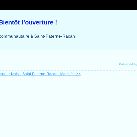
Bientôt l'ouverture !
Published 
sur-le-Nais...
Saint-Paterne-Racan : Marché... >>