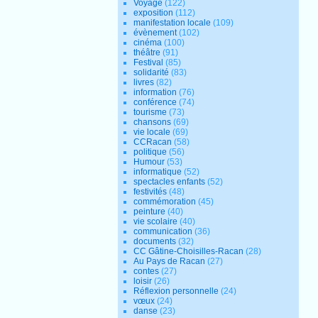
Voyage
(122)
exposition
(112)
manifestation locale
(109)
évènement
(102)
cinéma
(100)
théâtre
(91)
Festival
(85)
solidarité
(83)
livres
(82)
information
(76)
conférence
(74)
tourisme
(73)
chansons
(69)
vie locale
(69)
CCRacan
(58)
politique
(56)
Humour
(53)
informatique
(52)
spectacles enfants
(52)
festivités
(48)
commémoration
(45)
peinture
(40)
vie scolaire
(40)
communication
(36)
documents
(32)
CC Gâtine-Choisilles-Racan
(28)
Au Pays de Racan
(27)
contes
(27)
loisir
(26)
Réflexion personnelle
(24)
vœux
(24)
danse
(23)