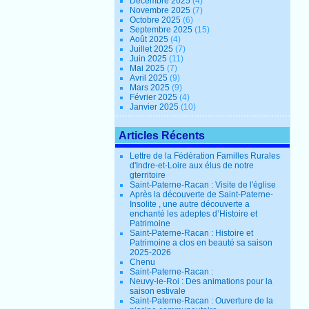
Décembre 2025
(4)
Novembre 2025
(7)
Octobre 2025
(6)
Septembre 2025
(15)
Août 2025
(4)
Juillet 2025
(7)
Juin 2025
(11)
Mai 2025
(7)
Avril 2025
(9)
Mars 2025
(9)
Février 2025
(4)
Janvier 2025
(10)
Articles Récents
Lettre de la Fédération Familles Rurales
d'Indre-et-Loire aux élus de notre
gterritoire
Saint-Paterne-Racan : Visite de l'église
Après la découverte de Saint-Paterne-
Insolite , une autre découverte a
enchanté les adeptes d’Histoire et
Patrimoine
Saint-Paterne-Racan : Histoire et
Patrimoine a clos en beauté sa saison
2025-2026
Chenu
Saint-Paterne-Racan :
Neuvy-le-Roi : Des animations pour la
saison estivale
Saint-Paterne-Racan : Ouverture de la