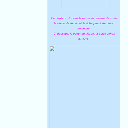
Ce dépliant, disponible en mairie, permet de visiter
la cité et de découvrir le riche passé de notre
commune.
Ci-dessous, le coeur du village, la place Jehan
d'Alluye.