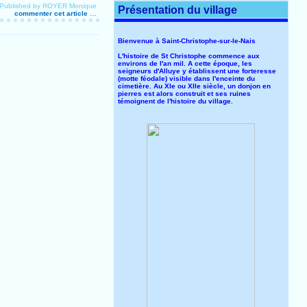
Published by ROYER Monique
Présentation du village
commenter cet article
…
Bienvenue à Saint-Christophe-sur-le-Nais
L'histoire de St Christophe commence aux
environs de l'an mil. A cette époque, les
seigneurs d'Alluye y établissent une forteresse
(motte féodale) visible dans l'enceinte du
cimetière. Au XIe ou XIIe siècle, un donjon en
pierres est alors construit et ses ruines
témoignent de l'histoire du village.