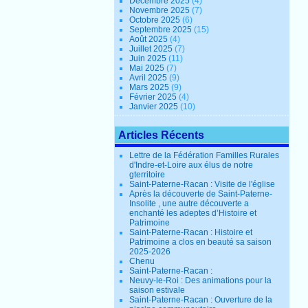
Décembre 2025
(4)
Novembre 2025
(7)
Octobre 2025
(6)
Septembre 2025
(15)
Août 2025
(4)
Juillet 2025
(7)
Juin 2025
(11)
Mai 2025
(7)
Avril 2025
(9)
Mars 2025
(9)
Février 2025
(4)
Janvier 2025
(10)
Articles Récents
Lettre de la Fédération Familles Rurales
d'Indre-et-Loire aux élus de notre
gterritoire
Saint-Paterne-Racan : Visite de l'église
Après la découverte de Saint-Paterne-
Insolite , une autre découverte a
enchanté les adeptes d’Histoire et
Patrimoine
Saint-Paterne-Racan : Histoire et
Patrimoine a clos en beauté sa saison
2025-2026
Chenu
Saint-Paterne-Racan :
Neuvy-le-Roi : Des animations pour la
saison estivale
Saint-Paterne-Racan : Ouverture de la