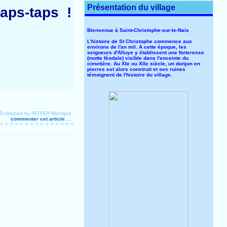
Présentation du village
taps-taps !
Bienvenue à Saint-Christophe-sur-le-Nais
L'histoire de St Christophe commence aux
environs de l'an mil. A cette époque, les
seigneurs d'Alluye y établissent une forteresse
(motte féodale) visible dans l'enceinte du
cimetière. Au XIe ou XIIe siècle, un donjon en
pierres est alors construit et ses ruines
témoignent de l'histoire du village.
Published by ROYER Monique
commenter cet article
…