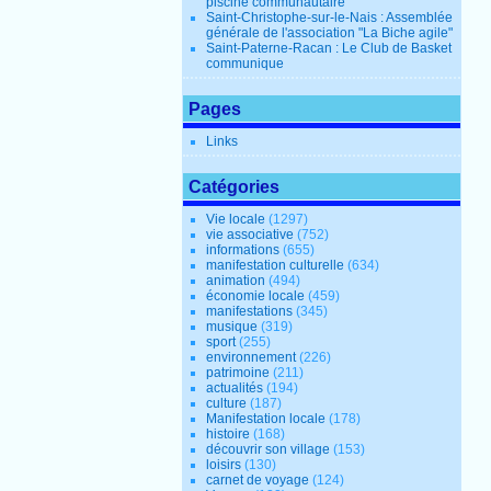
piscine communautaire
Saint-Christophe-sur-le-Nais : Assemblée
générale de l'association "La Biche agile"
Saint-Paterne-Racan : Le Club de Basket
communique
Pages
Links
Catégories
Vie locale
(1297)
vie associative
(752)
informations
(655)
manifestation culturelle
(634)
animation
(494)
économie locale
(459)
manifestations
(345)
musique
(319)
sport
(255)
environnement
(226)
patrimoine
(211)
actualités
(194)
culture
(187)
Manifestation locale
(178)
histoire
(168)
découvrir son village
(153)
loisirs
(130)
carnet de voyage
(124)