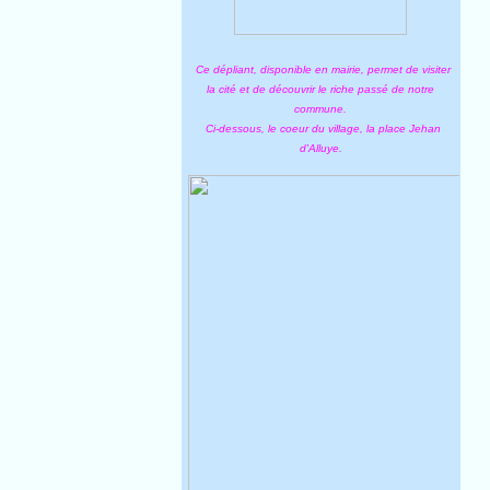
Ce dépliant, disponible en mairie, permet de visiter
la cité et de découvrir le riche passé de notre
commune.
Ci-dessous, le coeur du village, la place Jehan
d'Alluye.