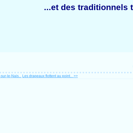
...et des traditionnels 
sur-le-Nais...
Les drapeaux flottent au point... >>