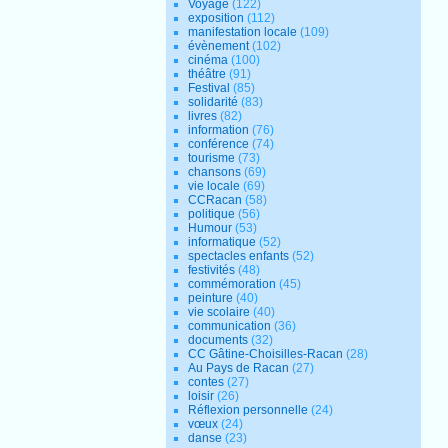
Voyage
(122)
exposition
(112)
manifestation locale
(109)
évènement
(102)
cinéma
(100)
théâtre
(91)
Festival
(85)
solidarité
(83)
livres
(82)
information
(76)
conférence
(74)
tourisme
(73)
chansons
(69)
vie locale
(69)
CCRacan
(58)
politique
(56)
Humour
(53)
informatique
(52)
spectacles enfants
(52)
festivités
(48)
commémoration
(45)
peinture
(40)
vie scolaire
(40)
communication
(36)
documents
(32)
CC Gâtine-Choisilles-Racan
(28)
Au Pays de Racan
(27)
contes
(27)
loisir
(26)
Réflexion personnelle
(24)
vœux
(24)
danse
(23)