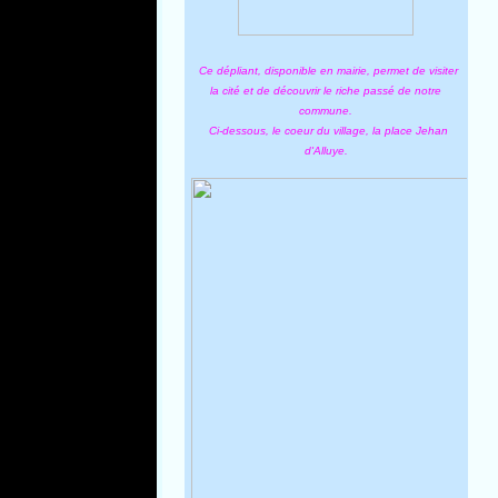
Ce dépliant, disponible en mairie, permet de visiter
la cité et de découvrir le riche passé de notre
commune.
Ci-dessous, le coeur du village, la place Jehan
d'Alluye.