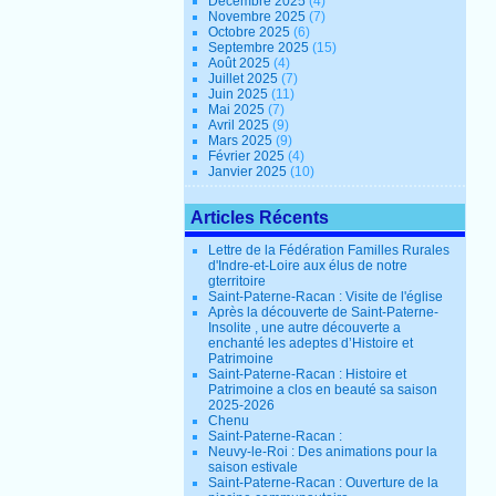
Décembre 2025
(4)
Novembre 2025
(7)
Octobre 2025
(6)
Septembre 2025
(15)
Août 2025
(4)
Juillet 2025
(7)
Juin 2025
(11)
Mai 2025
(7)
Avril 2025
(9)
Mars 2025
(9)
Février 2025
(4)
Janvier 2025
(10)
Articles Récents
Lettre de la Fédération Familles Rurales
d'Indre-et-Loire aux élus de notre
gterritoire
Saint-Paterne-Racan : Visite de l'église
Après la découverte de Saint-Paterne-
Insolite , une autre découverte a
enchanté les adeptes d’Histoire et
Patrimoine
Saint-Paterne-Racan : Histoire et
Patrimoine a clos en beauté sa saison
2025-2026
Chenu
Saint-Paterne-Racan :
Neuvy-le-Roi : Des animations pour la
saison estivale
Saint-Paterne-Racan : Ouverture de la