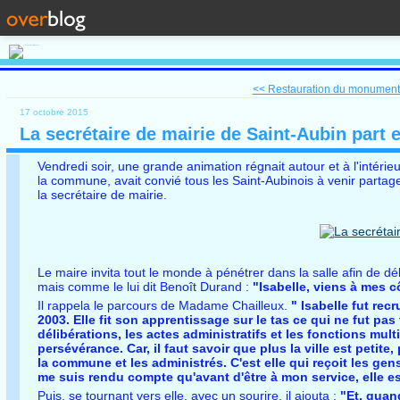
<< Restauration du monument 
17 octobre 2015
La secrétaire de mairie de Saint-Aubin part e
Vendredi soir, une grande animation régnait autour et à l'intérieu
la commune, avait convié tous les Saint-Aubinois à venir partager l
la secrétaire de mairie.
Le maire invita tout le monde à pénétrer dans la salle afin de dé
mais comme le lui dit Benoît Durand :
"Isabelle, viens à mes c
Il rappela le parcours de Madame Chailleux.
" Isabelle fut rec
2003. Elle fit son apprentissage sur le tas ce qui ne fut pas
délibérations, les actes administratifs et les fonctions mu
persévérance. Car, il faut savoir que plus la ville est petit
la commune et les administrés. C'est elle qui reçoit les ge
me suis rendu compte qu'avant d'être à mon service, elle es
Puis, se tournant vers elle, avec un sourire, il ajouta :
"Et, quand