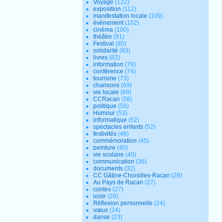
Voyage
(122)
exposition
(112)
manifestation locale
(109)
évènement
(102)
cinéma
(100)
théâtre
(91)
Festival
(85)
solidarité
(83)
livres
(82)
information
(76)
conférence
(74)
tourisme
(73)
chansons
(69)
vie locale
(69)
CCRacan
(58)
politique
(56)
Humour
(53)
informatique
(52)
spectacles enfants
(52)
festivités
(48)
commémoration
(45)
peinture
(40)
vie scolaire
(40)
communication
(36)
documents
(32)
CC Gâtine-Choisilles-Racan
(28)
Au Pays de Racan
(27)
contes
(27)
loisir
(26)
Réflexion personnelle
(24)
vœux
(24)
danse
(23)