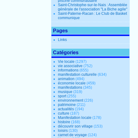
piscine communautaire
Saint-Christophe-sur-le-Nais : Assemblée
générale de l'association "La Biche agile"
Saint-Paterne-Racan : Le Club de Basket
communique
Pages
Links
Catégories
Vie locale
(1297)
vie associative
(752)
informations
(655)
manifestation culturelle
(634)
animation
(494)
économie locale
(459)
manifestations
(345)
musique
(319)
sport
(255)
environnement
(226)
patrimoine
(211)
actualités
(194)
culture
(187)
Manifestation locale
(178)
histoire
(168)
découvrir son village
(153)
loisirs
(130)
carnet de voyage
(124)