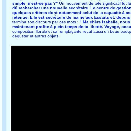
simple, n'est-ce pas ?"
Un mouvement de tête significatif fut l
dû rechercher une nouvelle secrétaire. Le centre de gestion
quelques critères dont notamment celui de la capacité à as
retenue. Elle est secrétaire de mairie aux Essarts et, depuis 
termina son discours par ces mots :
" Ma chère Isabelle, nous
maintenant profite à plein temps de ta liberté. Voyage, occupe
composition florale et sa remplaçante reçut aussi un beau bouque
déguster et autres objets.