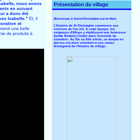
Isabelle, nous avons
Présentation du village
lants en suivant
qui a donc été
vec Isabelle."
Et, il
Bienvenue à Saint-Christophe-sur-le-Nais
boration et
L'histoire de St Christophe commence aux
i remit une belle
environs de l'an mil. A cette époque, les
seigneurs d'Alluye y établissent une forteresse
nie de produits à
(motte féodale) visible dans l'enceinte du
cimetière. Au XIe ou XIIe siècle, un donjon en
pierres est alors construit et ses ruines
témoignent de l'histoire du village.