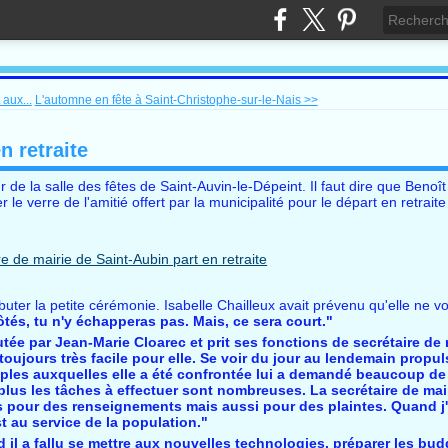
aux...
L'automne en fête à Saint-Christophe-sur-le-Nais >>
n retraite
r de la salle des fêtes de Saint-Auvin-le-Dépeint. Il faut dire que Benoî
e verre de l'amitié offert par la municipalité pour le départ en retraite
buter la petite cérémonie. Isabelle Chailleux avait prévenu qu'elle ne v
ôtés, tu n'y échapperas pas. Mais, ce sera court."
rutée par Jean-Marie Cloarec et prit ses fonctions de secrétaire de m
 toujours très facile pour elle. Se voir du jour au lendemain propu
ltiples auxquelles elle a été confrontée lui a demandé beaucoup de
e, plus les tâches à effectuer sont nombreuses. La secrétaire de mair
ns pour des renseignements mais aussi pour des plaintes. Quand j'a
t au service de la population."
 il a fallu se mettre aux nouvelles technologies, préparer les bud