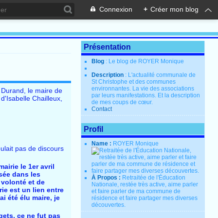
Connexion
+
Créer mon blog
Présentation
Blog
: Le blog de ROYER Monique
Description
: L'actualité communale de
St Christophe et des communes
environnantes. La vie des associations
t Durand, le maire de
par leurs manifestations. Et la description
 d'Isabelle Chailleux,
de mes coups de cœur.
Contact
Profil
Name :
ROYER Monique
oulait pas de discours
airie le 1er avril
lsée dans les
À Propos :
Retraitée de l'Éducation
 volonté et de
Nationale, restée très active, aime parler
ie est un lien entre
et faire parler de ma commune de
i été élu maire, je
résidence et faire partager mes diverses
découvertes.
gets, ce ne fut pas