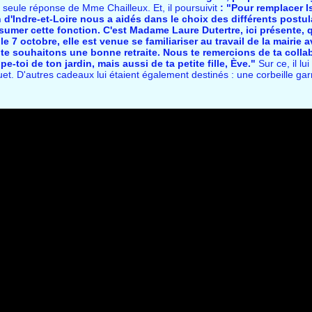
a seule réponse de Mme Chailleux. Et, il poursuivit
: "Pour remplacer 
 d'Indre-et-Loire nous a aidés dans le choix des différents postu
sumer cette fonction. C'est Madame Laure Dutertre, ici présente, 
le 7 octobre, elle est venue se familiariser au travail de la mairie a
 te souhaitons une bonne retraite. Nous te remercions de ta colla
-toi de ton jardin, mais aussi de ta petite fille, Ève."
Sur ce, il lu
t. D'autres cadeaux lui étaient également destinés : une corbeille gar