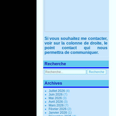
Si vous souhaitez me contacter,
voir sur la colonne de droite, le
point contact qui nous
permettra de communiquer.
Recherche
Archives
Juillet 2026
(4)
Juin 2026
(7)
Mai 2026
(3)
Avril 2026
(3)
Mars 2026
(7)
Février 2026
(2)
Janvier 2026
(1)