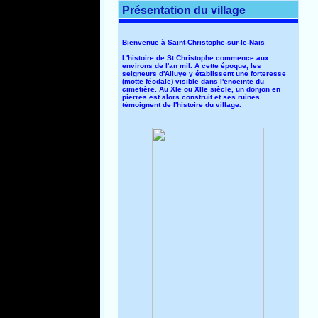
Présentation du village
Bienvenue à Saint-Christophe-sur-le-Nais
L'histoire de St Christophe commence aux
environs de l'an mil. A cette époque, les
seigneurs d'Alluye y établissent une forteresse
(motte féodale) visible dans l'enceinte du
cimetière. Au XIe ou XIIe siècle, un donjon en
pierres est alors construit et ses ruines
témoignent de l'histoire du village.