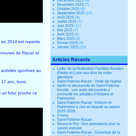
Décembre 2025
(4)
Novembre 2025
(7)
Octobre 2025
(6)
Septembre 2025
(15)
Août 2025
(4)
Juillet 2025
(7)
Juin 2025
(11)
Mai 2025
(7)
Avril 2025
(9)
Mars 2025
(9)
 en 2014 est repartie
Février 2025
(4)
Janvier 2025
(10)
communes de Racan et
Articles Récents
Lettre de la Fédération Familles Rurales
ctivités sportives au
d'Indre-et-Loire aux élus de notre
gterritoire
à 17 ans, bons
Saint-Paterne-Racan : Visite de l'église
Après la découverte de Saint-Paterne-
Insolite , une autre découverte a
s un futur proche ce
enchanté les adeptes d’Histoire et
Patrimoine
Saint-Paterne-Racan : Histoire et
Patrimoine a clos en beauté sa saison
2025-2026
Chenu
Saint-Paterne-Racan :
Neuvy-le-Roi : Des animations pour la
saison estivale
Saint-Paterne-Racan : Ouverture de la