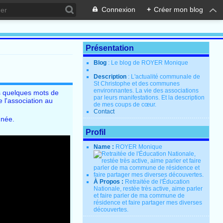
Connexion
+
Créer mon blog
Présentation
Blog
: Le blog de ROYER Monique
Description
: L'actualité communale de
St Christophe et des communes
environnantes. La vie des associations
ès quelques mots de
par leurs manifestations. Et la description
e l'association au
de mes coups de cœur.
Contact
nnée.
Profil
Name :
ROYER Monique
À Propos :
Retraitée de l'Éducation
Nationale, restée très active, aime parler
et faire parler de ma commune de
résidence et faire partager mes diverses
découvertes.