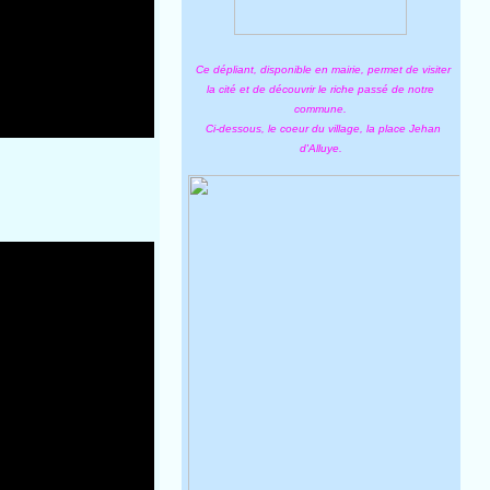
Ce dépliant, disponible en mairie, permet de visiter
la cité et de découvrir le riche passé de notre
commune.
Ci-dessous, le coeur du village, la place Jehan
d'Alluye.