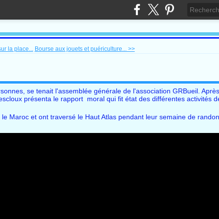
r la place...
Bourse aux jouets et puériculture... >>
rsonnes, se tenait l'assemblée générale de l'association GRBueil. Apr
cloux présenta le rapport moral qui fit état des différentes activités d
si le Maroc et ont traversé le Haut Atlas pendant leur semaine de rando