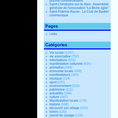
piscine communautaire
Saint-Christophe-sur-le-Nais : Assemblée
générale de l'association "La Biche agile"
Saint-Paterne-Racan : Le Club de Basket
communique
Pages
Links
Catégories
Vie locale
(1297)
vie associative
(752)
informations
(655)
manifestation culturelle
(634)
animation
(494)
économie locale
(459)
manifestations
(345)
musique
(319)
sport
(255)
environnement
(226)
patrimoine
(211)
actualités
(194)
culture
(187)
Manifestation locale
(178)
histoire
(168)
découvrir son village
(153)
loisirs
(130)
carnet de voyage
(124)