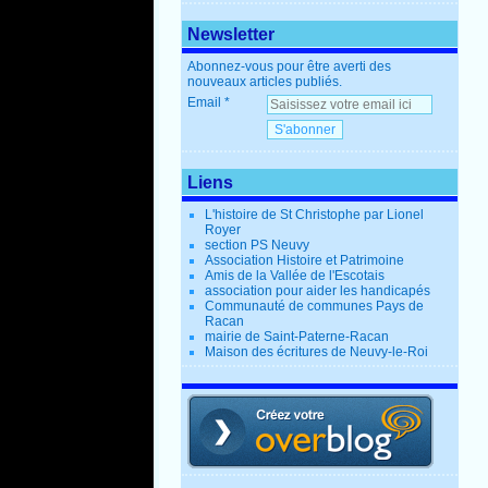
Newsletter
Abonnez-vous pour être averti des
nouveaux articles publiés.
Email
Liens
L'histoire de St Christophe par Lionel
Royer
section PS Neuvy
Association Histoire et Patrimoine
Amis de la Vallée de l'Escotais
association pour aider les handicapés
Communauté de communes Pays de
Racan
mairie de Saint-Paterne-Racan
Maison des écritures de Neuvy-le-Roi