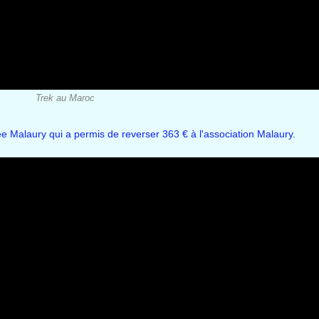
Trek au Maroc
ée Malaury qui a permis de reverser 363 € à l'association Malaury.