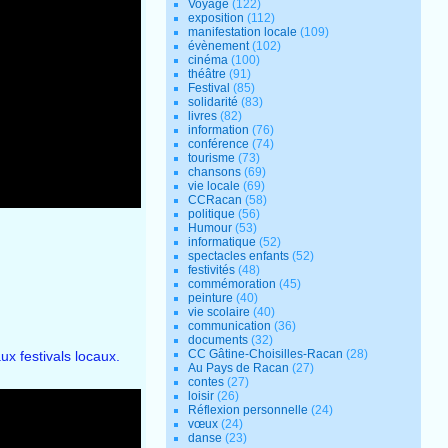
Voyage
(122)
exposition
(112)
manifestation locale
(109)
évènement
(102)
cinéma
(100)
théâtre
(91)
Festival
(85)
solidarité
(83)
livres
(82)
information
(76)
conférence
(74)
tourisme
(73)
chansons
(69)
vie locale
(69)
CCRacan
(58)
politique
(56)
Humour
(53)
informatique
(52)
spectacles enfants
(52)
festivités
(48)
commémoration
(45)
peinture
(40)
vie scolaire
(40)
communication
(36)
documents
(32)
CC Gâtine-Choisilles-Racan
(28)
ux festivals locaux.
Au Pays de Racan
(27)
contes
(27)
loisir
(26)
Réflexion personnelle
(24)
vœux
(24)
danse
(23)