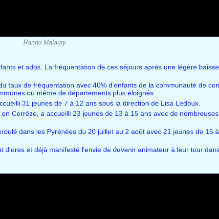
Rando Malaury
nfants et ados. La fréquentation de ces séjours après une légère baisse
tent du taux de fréquentation avec 40% d'enfants de la communauté de 
 communes ou même de départements plus éloignés.
cueilli 31 jeunes de 7 à 12 ans sous la direction de Lisa Ledoux.
 en Corrèze, a accueilli 23 jeunes de 13 à 15 ans avec de nombreuses a
éroulé dans les Pyrénées du 20 juillet au 2 août avec 21 jeunes de 15 
nt d'ores et déjà manifesté l'envie de devenir animateur à leur tour dan