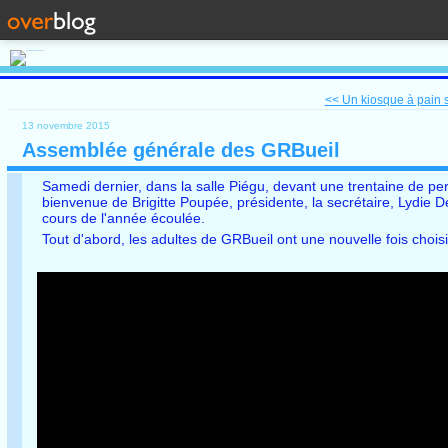
<< Un kiosque à pain su
13 novembre 2015
Assemblée générale des GRBueil
Samedi dernier, dans la salle Piégu, devant une trentaine de pe
bienvenue de Brigitte Poupée, présidente, la secrétaire, Lydie Des
cours de l'année écoulée.
Tout d'abord, les adultes de GRBueil ont une nouvelle fois choi