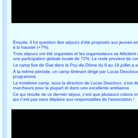
Ensuite, il fut question des séjours d'été proposés aux jeunes e
à la hausse (+7%).
Trois séjours ont été organisés et les organisateurs se félici
une participation globale locale de 72%. Le reste provient de
Le camp fixe de Giat dans le Puy-de-Dôme du 6 au 19 juillet a ac
À la même période, un camp itinérant dirigé par Lucas Descloux
programme.
Le troisième camp, sous la direction de Lucas Descloux, s'est d
marcheurs pour la plupart et dans une excellente ambiance.
Ce qui résulte de ce dernier séjour, c'est que plusieurs colons o
qui n'est pas sans déplaire aux responsables de l'association !