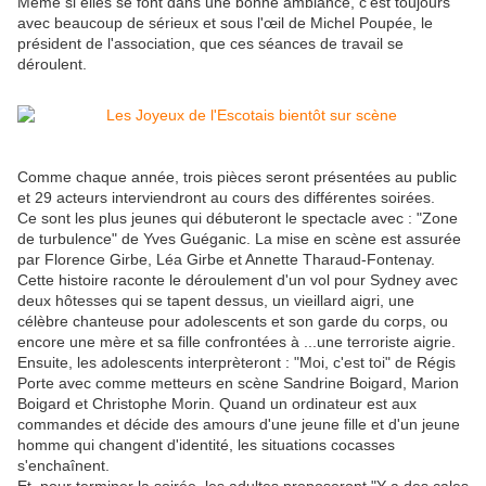
Même si elles se font dans une bonne ambiance, c'est toujours
avec beaucoup de sérieux et sous l'œil de Michel Poupée, le
président de l'association, que ces séances de travail se
déroulent.
Comme chaque année, trois pièces seront présentées au public
et 29 acteurs interviendront au cours des différentes soirées.
Ce sont les plus jeunes qui débuteront le spectacle avec : "Zone
de turbulence" de Yves Guéganic. La mise en scène est assurée
par Florence Girbe, Léa Girbe et Annette Tharaud-Fontenay.
Cette histoire raconte le déroulement d'un vol pour Sydney avec
deux hôtesses qui se tapent dessus, un vieillard aigri, une
célèbre chanteuse pour adolescents et son garde du corps, ou
encore une mère et sa fille confrontées à ...une terroriste aigrie.
Ensuite, les adolescents interprèteront : "Moi, c'est toi" de Régis
Porte avec comme metteurs en scène Sandrine Boigard, Marion
Boigard et Christophe Morin. Quand un ordinateur est aux
commandes et décide des amours d'une jeune fille et d'un jeune
homme qui changent d'identité, les situations cocasses
s'enchaînent.