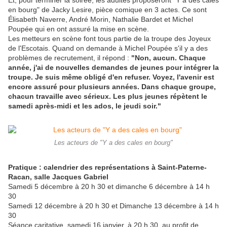
Et, pour terminer la soirée, les adultes proposeront "Y a des cales
en bourg" de Jacky Lesire, pièce comique en 3 actes. Ce sont
Élisabeth Naverre, André Morin, Nathalie Bardet et Michel
Poupée qui en ont assuré la mise en scène.
Les metteurs en scène font tous partie de la troupe des Joyeux
de l'Escotais. Quand on demande à Michel Poupée s'il y a des
problèmes de recrutement, il répond :
"Non, aucun. Chaque
année, j'ai de nouvelles demandes de jeunes pour intégrer la
troupe. Je suis même obligé d'en refuser. Voyez, l'avenir est
encore assuré pour plusieurs années. Dans chaque groupe,
chacun travaille avec sérieux. Les plus jeunes répètent le
samedi après-midi et les ados, le jeudi soir."
Les acteurs de "Y a des cales en bourg"
Pratique : calendrier des représentations à Saint-Paterne-
Racan, salle Jacques Gabriel
Samedi 5 décembre à 20 h 30 et dimanche 6 décembre à 14 h
30
Samedi 12 déc
embre à 20 h 30 et Dimanche 13 décembre à 14 h
30
Séance caritative, samedi 16 janvier, à 20 h 30, au profit de