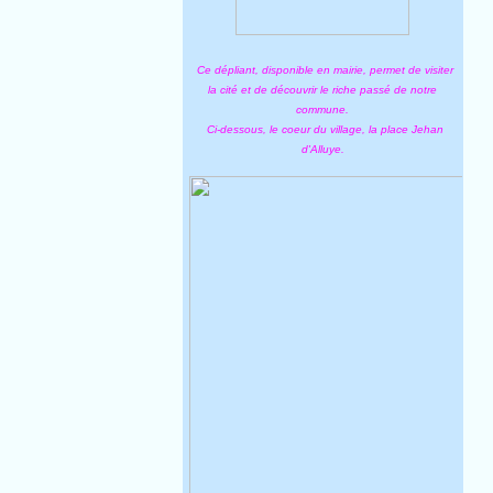
Ce dépliant, disponible en mairie, permet de visiter
la cité et de découvrir le riche passé de notre
commune.
Ci-dessous, le coeur du village, la place Jehan
d'Alluye.