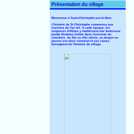
Présentation du village
Bienvenue à Saint-Christophe-sur-le-Nais
L'histoire de St Christophe commence aux
environs de l'an mil. A cette époque, les
seigneurs d'Alluye y établissent une forteresse
(motte féodale) visible dans l'enceinte du
cimetière. Au XIe ou XIIe siècle, un donjon en
pierres est alors construit et ses ruines
témoignent de l'histoire du village.