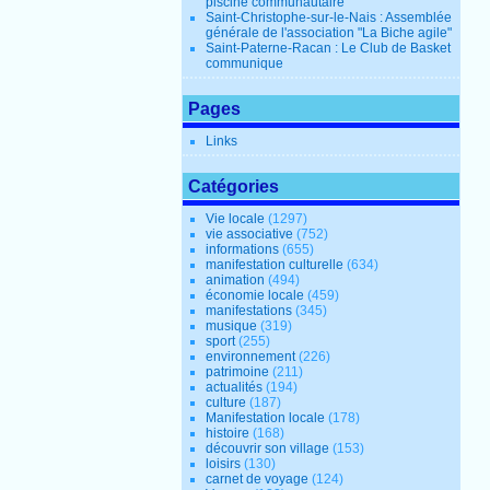
piscine communautaire
Saint-Christophe-sur-le-Nais : Assemblée
générale de l'association "La Biche agile"
Saint-Paterne-Racan : Le Club de Basket
communique
Pages
Links
Catégories
Vie locale
(1297)
vie associative
(752)
informations
(655)
manifestation culturelle
(634)
animation
(494)
économie locale
(459)
manifestations
(345)
musique
(319)
sport
(255)
environnement
(226)
patrimoine
(211)
actualités
(194)
culture
(187)
Manifestation locale
(178)
histoire
(168)
découvrir son village
(153)
loisirs
(130)
carnet de voyage
(124)