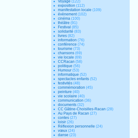
Voyage
(122)
exposition
(112)
manifestation locale
(109)
évènement
(102)
cinéma
(100)
théâtre
(91)
Festival
(85)
solidarité
(83)
livres
(82)
information
(76)
conférence
(74)
tourisme
(73)
chansons
(69)
vie locale
(69)
CCRacan
(58)
politique
(56)
Humour
(53)
informatique
(52)
spectacles enfants
(52)
festivités
(48)
commémoration
(45)
peinture
(40)
vie scolaire
(40)
communication
(36)
documents
(32)
CC Gâtine-Choisilles-Racan
(28)
Au Pays de Racan
(27)
contes
(27)
loisir
(26)
Réflexion personnelle
(24)
vœux
(24)
danse
(23)