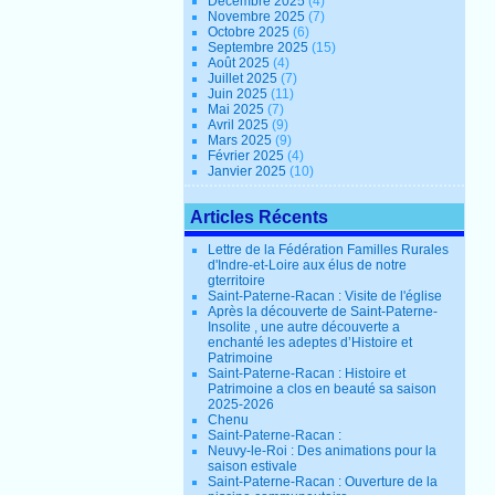
Décembre 2025
(4)
Novembre 2025
(7)
Octobre 2025
(6)
Septembre 2025
(15)
Août 2025
(4)
Juillet 2025
(7)
Juin 2025
(11)
Mai 2025
(7)
Avril 2025
(9)
Mars 2025
(9)
Février 2025
(4)
Janvier 2025
(10)
Articles Récents
Lettre de la Fédération Familles Rurales
d'Indre-et-Loire aux élus de notre
gterritoire
Saint-Paterne-Racan : Visite de l'église
Après la découverte de Saint-Paterne-
Insolite , une autre découverte a
enchanté les adeptes d’Histoire et
Patrimoine
Saint-Paterne-Racan : Histoire et
Patrimoine a clos en beauté sa saison
2025-2026
Chenu
Saint-Paterne-Racan :
Neuvy-le-Roi : Des animations pour la
saison estivale
Saint-Paterne-Racan : Ouverture de la