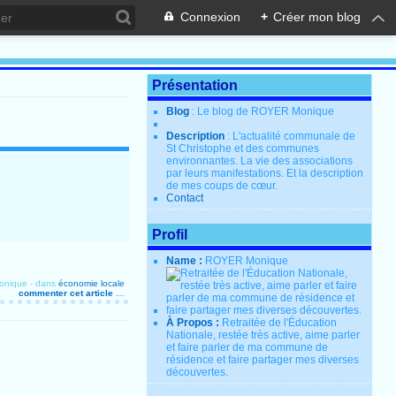
Connexion
+
Créer mon blog
Présentation
Blog
: Le blog de ROYER Monique
Description
: L'actualité communale de
St Christophe et des communes
environnantes. La vie des associations
par leurs manifestations. Et la description
de mes coups de cœur.
Contact
Profil
Name :
ROYER Monique
onique
-
dans
économie locale
commenter cet article
…
À Propos :
Retraitée de l'Éducation
Nationale, restée très active, aime parler
et faire parler de ma commune de
résidence et faire partager mes diverses
découvertes.