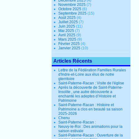
Décembre 2025
(4)
Novembre 2025
(7)
Octobre 2025
(6)
Septembre 2025
(15)
Août 2025
(4)
Juillet 2025
(7)
Juin 2025
(11)
Mai 2025
(7)
Avril 2025
(9)
Mars 2025
(9)
Février 2025
(4)
Janvier 2025
(10)
Articles Récents
Lettre de la Fédération Familles Rurales
d'Indre-et-Loire aux élus de notre
gterritoire
Saint-Paterne-Racan : Visite de l'église
Après la découverte de Saint-Paterne-
Insolite , une autre découverte a
enchanté les adeptes d’Histoire et
Patrimoine
Saint-Paterne-Racan : Histoire et
Patrimoine a clos en beauté sa saison
2025-2026
Chenu
Saint-Paterne-Racan :
Neuvy-le-Roi : Des animations pour la
saison estivale
Saint-Paterne-Racan : Ouverture de la