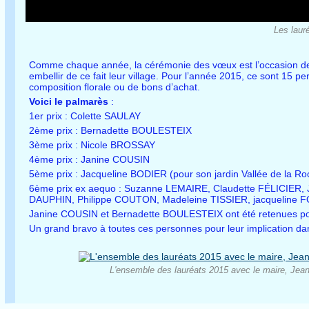
Les laur
Comme chaque année, la cérémonie des vœux est l’occasion de réc
embellir de ce fait leur village. Pour l’année 2015, ce sont 15 
composition florale ou de bons d’achat.
Voici le palmarès
:
1er prix : Colette SAULAY
2ème prix : Bernadette BOULESTEIX
3ème prix : Nicole BROSSAY
4ème prix : Janine COUSIN
5ème prix : Jacqueline BODIER (pour son jardin Vallée de la Ro
6ème prix ex aequo : Suzanne LEMAIRE, Claudette FÉLICIER
DAUPHIN, Philippe COUTON, Madeleine TISSIER, jacqueline 
Janine COUSIN et Bernadette BOULESTEIX ont été retenues pou
Un grand bravo à toutes ces personnes pour leur implication d
L'ensemble des lauréats 2015 avec le maire, Jean