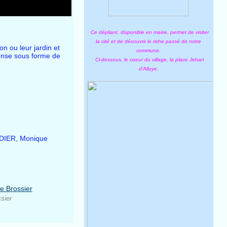
Ce dépliant, disponible en mairie, permet de visiter
la cité et de découvrir le riche passé de notre
n ou leur jardin et
commune.
pense sous forme de
Ci-dessous, le coeur du village, la place Jehan
d'Alluye.
DIER, Monique
sier