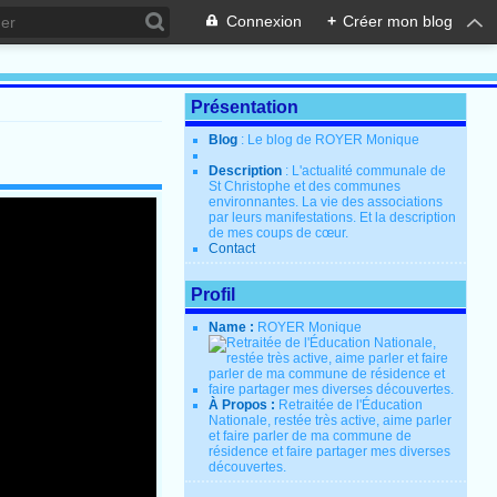
Connexion
+
Créer mon blog
Présentation
Blog
: Le blog de ROYER Monique
Description
: L'actualité communale de
St Christophe et des communes
environnantes. La vie des associations
par leurs manifestations. Et la description
de mes coups de cœur.
Contact
Profil
Name :
ROYER Monique
À Propos :
Retraitée de l'Éducation
Nationale, restée très active, aime parler
et faire parler de ma commune de
résidence et faire partager mes diverses
découvertes.