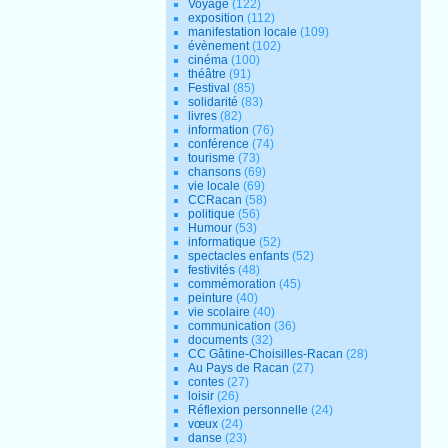
Voyage
(122)
exposition
(112)
manifestation locale
(109)
évènement
(102)
cinéma
(100)
théâtre
(91)
Festival
(85)
solidarité
(83)
livres
(82)
information
(76)
conférence
(74)
tourisme
(73)
chansons
(69)
vie locale
(69)
CCRacan
(58)
politique
(56)
Humour
(53)
informatique
(52)
spectacles enfants
(52)
festivités
(48)
commémoration
(45)
peinture
(40)
vie scolaire
(40)
communication
(36)
documents
(32)
CC Gâtine-Choisilles-Racan
(28)
Au Pays de Racan
(27)
contes
(27)
loisir
(26)
Réflexion personnelle
(24)
vœux
(24)
danse
(23)