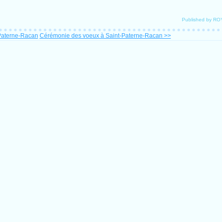
Published by R
Paterne-Racan
Cérémonie des voeux à Saint-Paterne-Racan >>