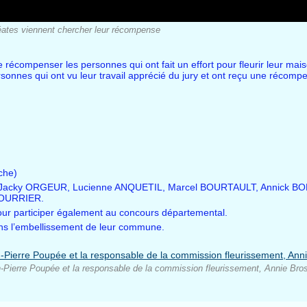
éates viennent chercher leur récompense
ompenser les personnes qui ont fait un effort pour fleurir leur maiso
personnes qui ont vu leur travail apprécié du jury et ont reçu une récom
che)
, Jacky ORGEUR, Lucienne ANQUETIL, Marcel BOURTAULT, Annick BO
FOURRIER.
r participer également au concours départemental.
ans l’embellissement de leur commune.
-Pierre Poupée et la responsable de la commission fleurissement, Annie Bros