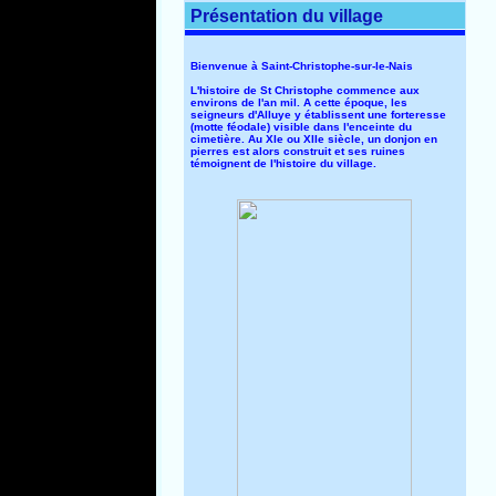
Présentation du village
Bienvenue à Saint-Christophe-sur-le-Nais
L'histoire de St Christophe commence aux
environs de l'an mil. A cette époque, les
seigneurs d'Alluye y établissent une forteresse
(motte féodale) visible dans l'enceinte du
cimetière. Au XIe ou XIIe siècle, un donjon en
pierres est alors construit et ses ruines
témoignent de l'histoire du village.