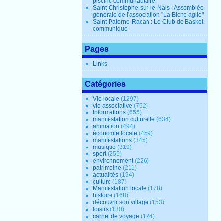
piscine communautaire
Saint-Christophe-sur-le-Nais : Assemblée
générale de l'association "La Biche agile"
Saint-Paterne-Racan : Le Club de Basket
communique
Pages
Links
Catégories
Vie locale
(1297)
vie associative
(752)
informations
(655)
manifestation culturelle
(634)
animation
(494)
économie locale
(459)
manifestations
(345)
musique
(319)
sport
(255)
environnement
(226)
patrimoine
(211)
actualités
(194)
culture
(187)
Manifestation locale
(178)
histoire
(168)
découvrir son village
(153)
loisirs
(130)
carnet de voyage
(124)