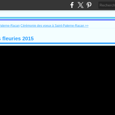
Paterne-Racan
Cérémonie des voeux à Saint-Paterne-Racan >>
 fleuries 2015