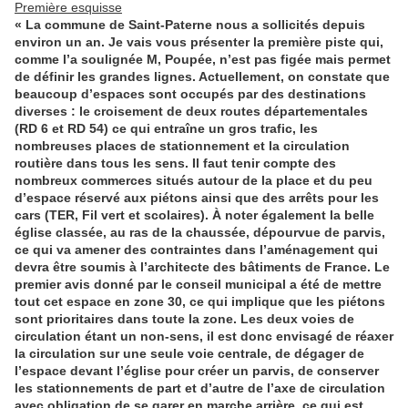
Première esquisse
« La commune de Saint-Paterne nous a sollicités depuis
environ un an. Je vais vous présenter la première piste qui,
comme l’a soulignée M, Poupée, n’est pas figée mais permet
de définir les grandes lignes. Actuellement, on constate que
beaucoup d’espaces sont occupés par des destinations
diverses : le croisement de deux routes départementales
(RD 6 et RD 54) ce qui entraîne un gros trafic, les
nombreuses places de stationnement et la circulation
routière dans tous les sens. Il faut tenir compte des
nombreux commerces situés autour de la place et du peu
d’espace réservé aux piétons ainsi que des arrêts pour les
cars (TER, Fil vert et scolaires). À noter également la belle
église classée, au ras de la chaussée, dépourvue de parvis,
ce qui va amener des contraintes dans l’aménagement qui
devra être soumis à l’architecte des bâtiments de France. Le
premier avis donné par le conseil municipal a été de mettre
tout cet espace en zone 30, ce qui implique que les piétons
sont prioritaires dans toute la zone. Les deux voies de
circulation étant un non-sens, il est donc envisagé de réaxer
la circulation sur une seule voie centrale, de dégager de
l’espace devant l’église pour créer un parvis, de conserver
les stationnements de part et d’autre de l’axe de circulation
avec obligation de se garer en marche arrière, ce qui est