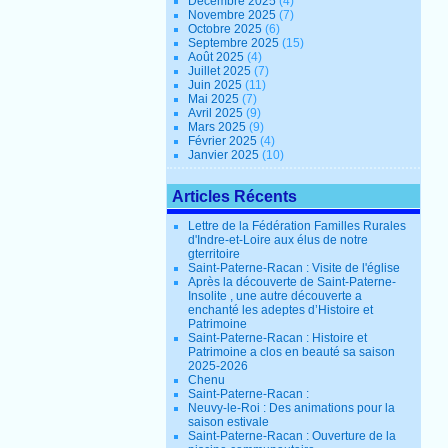
Décembre 2025
(4)
Novembre 2025
(7)
Octobre 2025
(6)
Septembre 2025
(15)
Août 2025
(4)
Juillet 2025
(7)
Juin 2025
(11)
Mai 2025
(7)
Avril 2025
(9)
Mars 2025
(9)
Février 2025
(4)
Janvier 2025
(10)
Articles Récents
Lettre de la Fédération Familles Rurales
d'Indre-et-Loire aux élus de notre
gterritoire
Saint-Paterne-Racan : Visite de l'église
Après la découverte de Saint-Paterne-
Insolite , une autre découverte a
enchanté les adeptes d’Histoire et
Patrimoine
Saint-Paterne-Racan : Histoire et
Patrimoine a clos en beauté sa saison
2025-2026
Chenu
Saint-Paterne-Racan :
Neuvy-le-Roi : Des animations pour la
saison estivale
Saint-Paterne-Racan : Ouverture de la