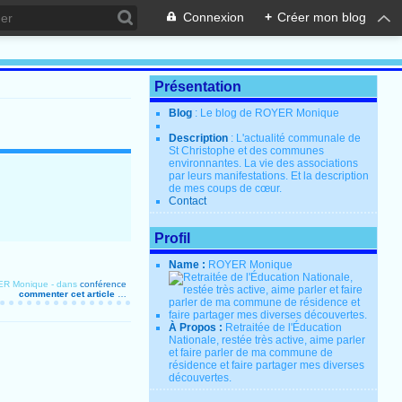
Connexion
+
Créer mon blog
Présentation
Blog
: Le blog de ROYER Monique
Description
: L'actualité communale de
St Christophe et des communes
environnantes. La vie des associations
par leurs manifestations. Et la description
de mes coups de cœur.
Contact
Profil
Name :
ROYER Monique
ER Monique
-
dans
conférence
commenter cet article
…
À Propos :
Retraitée de l'Éducation
Nationale, restée très active, aime parler
et faire parler de ma commune de
résidence et faire partager mes diverses
découvertes.