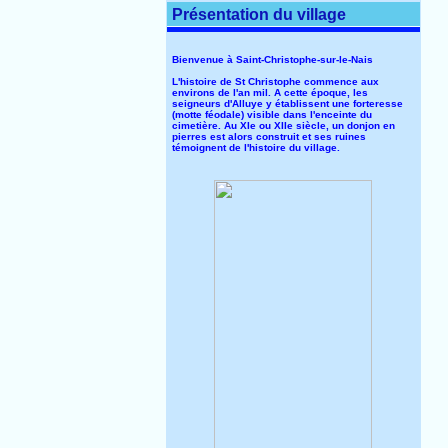
Présentation du village
Bienvenue à Saint-Christophe-sur-le-Nais
L'histoire de St Christophe commence aux
environs de l'an mil. A cette époque, les
seigneurs d'Alluye y établissent une forteresse
(motte féodale) visible dans l'enceinte du
cimetière. Au XIe ou XIIe siècle, un donjon en
pierres est alors construit et ses ruines
témoignent de l'histoire du village.