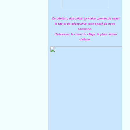
Ce dépliant, disponible en mairie, permet de visiter
la cité et de découvrir le riche passé de notre
commune.
Ci-dessous, le coeur du village, la place Jehan
d'Alluye.