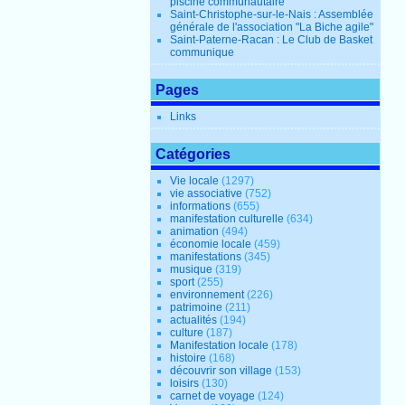
piscine communautaire
Saint-Christophe-sur-le-Nais : Assemblée
générale de l'association "La Biche agile"
Saint-Paterne-Racan : Le Club de Basket
communique
Pages
Links
Catégories
Vie locale
(1297)
vie associative
(752)
informations
(655)
manifestation culturelle
(634)
animation
(494)
économie locale
(459)
manifestations
(345)
musique
(319)
sport
(255)
environnement
(226)
patrimoine
(211)
actualités
(194)
culture
(187)
Manifestation locale
(178)
histoire
(168)
découvrir son village
(153)
loisirs
(130)
carnet de voyage
(124)