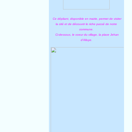
Ce dépliant, disponible en mairie, permet de visiter
la cité et de découvrir le riche passé de notre
commune.
Ci-dessous, le coeur du village, la place Jehan
d'Alluye.