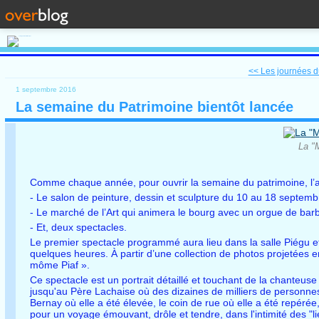
<< Les journées du
1 septembre 2016
La semaine du Patrimoine bientôt lancée
La "
Comme chaque année, pour ouvrir la semaine du patrimoine, l’ass
- Le salon de peinture, dessin et sculpture du 10 au 18 septem
- Le marché de l’Art qui animera le bourg avec un orgue de barb
- Et, deux spectacles.
Le premier spectacle programmé aura lieu dans la salle Piégu et
quelques heures. À partir d’une collection de photos projetées 
môme Piaf ».
Ce spectacle est un portrait détaillé et touchant de la chanteuse 
jusqu'au Père Lachaise où des dizaines de milliers de personn
Bernay où elle a été élevée, le coin de rue où elle a été repérée
pour un voyage émouvant, drôle et tendre, dans l'intimité des "