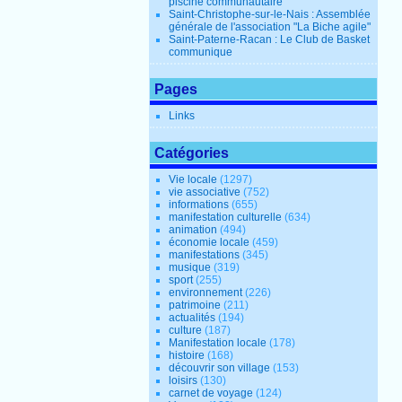
piscine communautaire
Saint-Christophe-sur-le-Nais : Assemblée
générale de l'association "La Biche agile"
Saint-Paterne-Racan : Le Club de Basket
communique
Pages
Links
Catégories
Vie locale
(1297)
vie associative
(752)
informations
(655)
manifestation culturelle
(634)
animation
(494)
économie locale
(459)
manifestations
(345)
musique
(319)
sport
(255)
environnement
(226)
patrimoine
(211)
actualités
(194)
culture
(187)
Manifestation locale
(178)
histoire
(168)
découvrir son village
(153)
loisirs
(130)
carnet de voyage
(124)