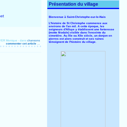
Présentation du village
net
Bienvenue à Saint-Christophe-sur-le-Nais
L'histoire de St Christophe commence aux
environs de l'an mil. A cette époque, les
seigneurs d'Alluye y établissent une forteresse
(motte féodale) visible dans l'enceinte du
cimetière. Au XIe ou XIIe siècle, un donjon en
pierres est alors construit et ses ruines
OYER Monique
-
dans
chansons
témoignent de l'histoire du village.
commenter cet article
…