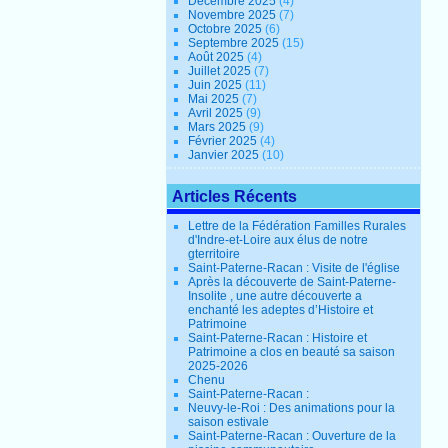
Décembre 2025
(4)
Novembre 2025
(7)
Octobre 2025
(6)
Septembre 2025
(15)
Août 2025
(4)
Juillet 2025
(7)
Juin 2025
(11)
Mai 2025
(7)
Avril 2025
(9)
Mars 2025
(9)
Février 2025
(4)
Janvier 2025
(10)
Articles Récents
Lettre de la Fédération Familles Rurales
d'Indre-et-Loire aux élus de notre
gterritoire
Saint-Paterne-Racan : Visite de l'église
Après la découverte de Saint-Paterne-
Insolite , une autre découverte a
enchanté les adeptes d’Histoire et
Patrimoine
Saint-Paterne-Racan : Histoire et
Patrimoine a clos en beauté sa saison
2025-2026
Chenu
Saint-Paterne-Racan :
Neuvy-le-Roi : Des animations pour la
saison estivale
Saint-Paterne-Racan : Ouverture de la