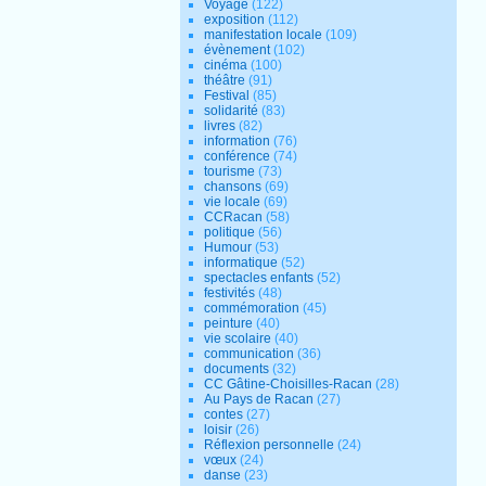
Voyage
(122)
exposition
(112)
manifestation locale
(109)
évènement
(102)
cinéma
(100)
théâtre
(91)
Festival
(85)
solidarité
(83)
livres
(82)
information
(76)
conférence
(74)
tourisme
(73)
chansons
(69)
vie locale
(69)
CCRacan
(58)
politique
(56)
Humour
(53)
informatique
(52)
spectacles enfants
(52)
festivités
(48)
commémoration
(45)
peinture
(40)
vie scolaire
(40)
communication
(36)
documents
(32)
CC Gâtine-Choisilles-Racan
(28)
Au Pays de Racan
(27)
contes
(27)
loisir
(26)
Réflexion personnelle
(24)
vœux
(24)
danse
(23)