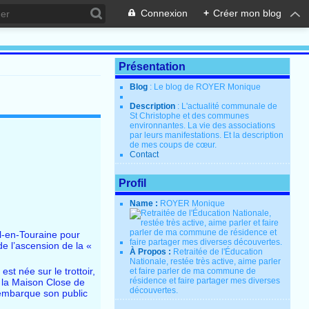
Connexion
+
Créer mon blog
Présentation
Blog
: Le blog de ROYER Monique
Description
: L'actualité communale de
St Christophe et des communes
environnantes. La vie des associations
par leurs manifestations. Et la description
de mes coups de cœur.
Contact
Profil
Name :
ROYER Monique
il-en-Touraine pour
e l’ascension de la «
À Propos :
Retraitée de l'Éducation
Nationale, restée très active, aime parler
st née sur le trottoir,
et faire parler de ma commune de
résidence et faire partager mes diverses
 la Maison Close de
découvertes.
e embarque son public