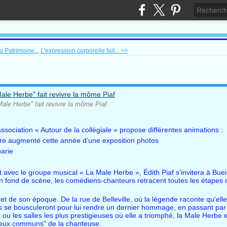
 Patrimoine...
L'expression corporelle fait... >>
Male Herbe" fait revivre la môme Piaf
ociation « Autour de la collégiale » propose différentes animations :
bre augmenté cette année d’une exposition photos
arie
 avec le groupe musical « La Male Herbe », Édith Piaf s’invitera à Bue
en fond de scène, les comédiens-chanteurs retracent toutes les étapes d
et de son époque. De la rue de Belleville, où la légende raconte qu'elle e
es se bousculeront pour lui rendre un dernier hommage, en passant par
, ou les salles les plus prestigieuses où elle a triomphé, la Male Herb
lieux communs" de la chanteuse.