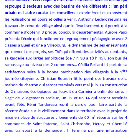
associations et ceci risque d’être remis en cause avec la fusion qui
regroupe 2 secteurs avec des bassins de vie différents : l’un péri
urbain et l’autre rural.»
Les conseillers s’exprimèrent et exposèrent
les réalisations en cours et celles à venir.
Anthony Leclerc résuma les
travaux de cœur de village ainsi que le fleurissement qui permit à la
commune d’obtenir 3 prix au concours départemental. Aurore Paux
présenta l’école qui fonctionne en regroupement pédagogique avec 2
classes à Bueil et une à Villebourg, le dynamisme de ses enseignants
qui mènent des projets, ses TAP qui offrent des activités aux enfants,
sa garderie aux larges amplitudes (de 7 h 30 à 18 h 45), son bus de
ramassage au niveau des 2 communes…
Cécilia Belliard fit part de sa
ère
satisfaction suite à la bonne participation des villageois à la 1
journée citoyenne. Christian Bourdin fit le point des travaux de la
maison du charron qui seront terminés vers mai-juin. La construction
de 2 maisons écologiques au lieu-dit du Cormier a enfin démarré, il
s’agit de 2 logements sociaux, un T2 et un T4 qui seront terminés
avant l’été. Rémi Tondereau reprit la parole pour faire part de la
récente étude sur le vieillissement dans le territoire avec le projet de
mise en place de structures : logements de 60 m² répartis sur les 4
communes de Saint-Paterne, Saint-Christophe, Neuvy et Chemillé
avec transport à la demande… Il termina par une information