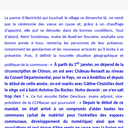
La panne d’électricité qui touchait le village ce dimanche-là, ne remit
pas la cérémonie des vœux en cause et, grâce à un chauffage
d’appoint, elle put se dérouler dans de bonnes conditions. Tout
d’abord, Rémi Tondereau, maire de Bueil-en-Touraine, souhaita une
bonne année à tous, remercia les personnes de leur présence,
notamment les gendarmes et les nouveaux arrivants qu’il invita à se
présenter. Puis, il définit la nouvelle situation géographique et
er
politique de la commune :
«
À partir du 1
janvier, on dépend de la
circonscription de Chinon, on est avec Château-Renault au niveau
du Conseil Départemental, pour le Pays, on va à Ambillou et depuis
le début de cette année, on est mariés avec Gâtine-Choisilles dont
le siège est à Saint-Antoine-Du-Rocher. Notre devenir : on n’en sait
trop rien ! ».
Ce fut ensuite Didier Descloux, maire adjoint, vice-
président de la CCPRacan qui poursuivit :
« Depuis le début de ce
mandat, on était arrivé à un compromis d’aider toutes les
communes (achat de matériel pour l’entretien des espaces
communaux, développement du numérique) ainsi que les