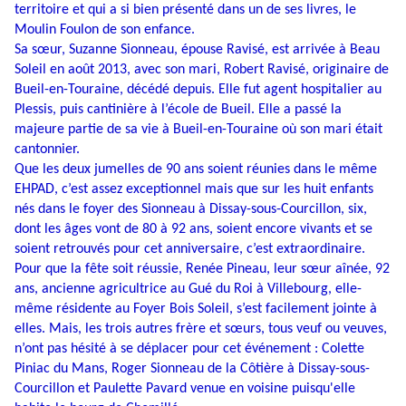
territoire et qui a si bien présenté dans un de ses livres, le
Moulin Foulon de son enfance.
Sa sœur, Suzanne Sionneau, épouse Ravisé, est arrivée à Beau
Soleil en août 2013, avec son mari, Robert Ravisé, originaire de
Bueil-en-Touraine, décédé depuis. Elle fut agent hospitalier au
Plessis, puis cantinière à l’école de Bueil. Elle a passé la
majeure partie de sa vie à Bueil-en-Touraine où son mari était
cantonnier.
Que les deux jumelles de 90 ans soient réunies dans le même
EHPAD, c’est assez exceptionnel mais que sur les huit enfants
nés dans le foyer des Sionneau à Dissay-sous-Courcillon, six,
dont les âges vont de 80 à 92 ans, soient encore vivants et se
soient retrouvés pour cet anniversaire, c’est extraordinaire.
Pour que la fête soit réussie, Renée Pineau, leur sœur aînée, 92
ans, ancienne agricultrice au Gué du Roi à Villebourg, elle-
même résidente au Foyer Bois Soleil, s’est facilement jointe à
elles. Mais, les trois autres frère et sœurs, tous veuf ou veuves,
n’ont pas hésité à se déplacer pour cet événement : Colette
Piniac du Mans, Roger Sionneau de la Côtière à Dissay-sous-
Courcillon et Paulette Pavard venue en voisine puisqu'elle