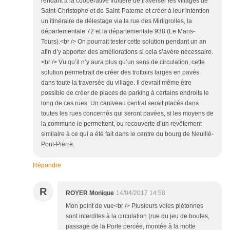
rendant à la coopérative fruitière de traverser les villages de
Saint-Christophe et de Saint-Paterne et créer à leur intention
un itinéraire de délestage via la rue des Mirligrolles, la
départementale 72 et la départementale 938 (Le Mans-
Tours).<br /> On pourrait tester cette solution pendant un an
afin d’y apporter des améliorations si cela s’avère nécessaire.
<br /> Vu qu’il n’y aura plus qu’un sens de circulation, cette
solution permettrait de créer des trottoirs larges en pavés
dans toute la traversée du village. Il devrait même être
possible de créer de places de parking à certains endroits le
long de ces rues. Un caniveau central serait placés dans
toutes les rues concernés qui seront pavées, si les moyens de
la commune le permettent, ou recouverte d’un revêtement
similaire à ce qui a été fait dans le centre du bourg de Neuillé-
Pont-Pierre.
Répondre
R
ROYER Monique
14/04/2017 14:58
Mon point de vue<br /> Plusieurs voies piétonnes
sont interdites à la circulation (rue du jeu de boules,
passage de la Porte percée, montée à la motte