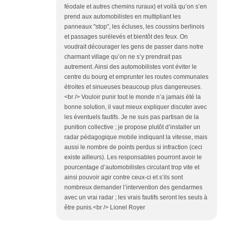
féodale et autres chemins ruraux) et voilà qu’on s’en
prend aux automobilistes en multipliant les
panneaux "stop", les écluses, les coussins berlinois
et passages surélevés et bientôt des feux. On
voudrait décourager les gens de passer dans notre
charmant village qu’on ne s’y prendrait pas
autrement. Ainsi des automobilistes vont éviter le
centre du bourg et emprunter les routes communales
étroites et sinueuses beaucoup plus dangereuses.
<br /> Vouloir punir tout le monde n’a jamais été la
bonne solution, il vaut mieux expliquer discuter avec
les éventuels fautifs. Je ne suis pas partisan de la
punition collective ; je propose plutôt d’installer un
radar pédagogique mobile indiquant la vitesse, mais
aussi le nombre de points perdus si infraction (ceci
existe ailleurs). Les responsables pourront avoir le
pourcentage d’automobilistes circulant trop vite et
ainsi pouvoir agir contre ceux-ci et s’ils sont
nombreux demander l’intervention des gendarmes
avec un vrai radar ; les vrais fautifs seront les seuls à
être punis.<br /> Lionel Royer