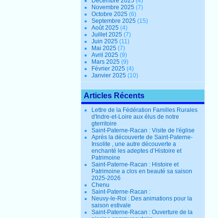
Décembre 2025
(4)
Novembre 2025
(7)
Octobre 2025
(6)
Septembre 2025
(15)
Août 2025
(4)
Juillet 2025
(7)
Juin 2025
(11)
Mai 2025
(7)
Avril 2025
(9)
Mars 2025
(9)
Février 2025
(4)
Janvier 2025
(10)
Articles Récents
Lettre de la Fédération Familles Rurales
d'Indre-et-Loire aux élus de notre
gterritoire
Saint-Paterne-Racan : Visite de l'église
Après la découverte de Saint-Paterne-
Insolite , une autre découverte a
enchanté les adeptes d’Histoire et
Patrimoine
Saint-Paterne-Racan : Histoire et
Patrimoine a clos en beauté sa saison
2025-2026
Chenu
Saint-Paterne-Racan :
Neuvy-le-Roi : Des animations pour la
saison estivale
Saint-Paterne-Racan : Ouverture de la