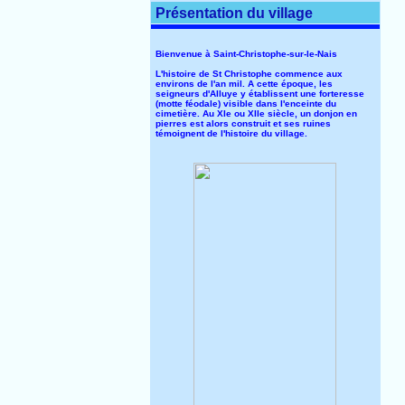
Présentation du village
Bienvenue à Saint-Christophe-sur-le-Nais
L'histoire de St Christophe commence aux
environs de l'an mil. A cette époque, les
seigneurs d'Alluye y établissent une forteresse
(motte féodale) visible dans l'enceinte du
cimetière. Au XIe ou XIIe siècle, un donjon en
pierres est alors construit et ses ruines
témoignent de l'histoire du village.