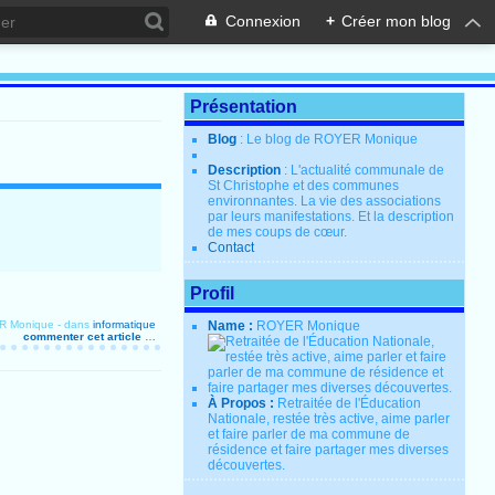
Connexion
+
Créer mon blog
Présentation
Blog
: Le blog de ROYER Monique
Description
: L'actualité communale de
St Christophe et des communes
environnantes. La vie des associations
par leurs manifestations. Et la description
de mes coups de cœur.
Contact
Profil
R Monique
-
dans
informatique
Name :
ROYER Monique
commenter cet article
…
À Propos :
Retraitée de l'Éducation
Nationale, restée très active, aime parler
et faire parler de ma commune de
résidence et faire partager mes diverses
découvertes.