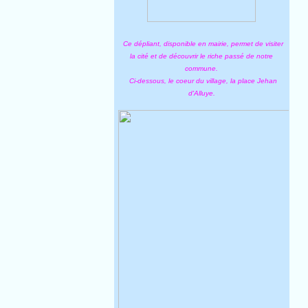
Ce dépliant, disponible en mairie, permet de visiter
la cité et de découvrir le riche passé de notre
commune.
Ci-dessous, le coeur du village, la place Jehan
d'Alluye.