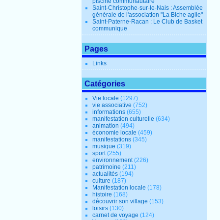
piscine communautaire
Saint-Christophe-sur-le-Nais : Assemblée
générale de l'association "La Biche agile"
Saint-Paterne-Racan : Le Club de Basket
communique
Pages
Links
Catégories
Vie locale
(1297)
vie associative
(752)
informations
(655)
manifestation culturelle
(634)
animation
(494)
économie locale
(459)
manifestations
(345)
musique
(319)
sport
(255)
environnement
(226)
patrimoine
(211)
actualités
(194)
culture
(187)
Manifestation locale
(178)
histoire
(168)
découvrir son village
(153)
loisirs
(130)
carnet de voyage
(124)