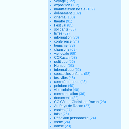
Voyage
(122)
exposition
(112)
manifestation locale
(109)
évènement
(102)
cinéma
(100)
théâtre
(91)
Festival
(85)
solidarité
(83)
livres
(82)
information
(76)
conférence
(74)
tourisme
(73)
chansons
(69)
vie locale
(69)
CCRacan
(58)
politique
(56)
Humour
(53)
informatique
(52)
spectacles enfants
(52)
festivités
(48)
commémoration
(45)
peinture
(40)
vie scolaire
(40)
communication
(36)
documents
(32)
CC Gâtine-Choisilles-Racan
(28)
Au Pays de Racan
(27)
contes
(27)
loisir
(26)
Réflexion personnelle
(24)
vœux
(24)
danse
(23)