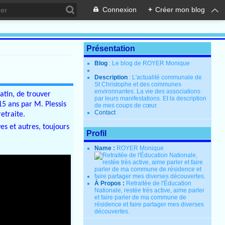
Connexion
+
Créer mon blog
Présentation
Blog
: Le blog de ROYER Monique
Description
: L'actualité communale de
St Christophe et des communes
environnantes. La vie des associations
atin, de trouver
par leurs manifestations. Et la description
15 ans par M. Plessis
de mes coups de cœur.
Contact
etraite.
es et autres, toujours
Profil
Name :
ROYER Monique
À Propos :
Retraitée de l'Éducation
Nationale, restée très active, aime parler
et faire parler de ma commune de
résidence et faire partager mes diverses
découvertes.