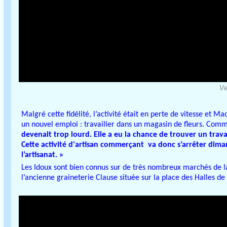
Ve
Malgré cette fidélité, l’activité était en perte de vitesse et M
un nouvel emploi : travailler dans un magasin de fleurs. Comme
devenait trop lourd. Elle a eu la chance de trouver un travail
Cette activité d'artisan commerçant va donc s’arrêter dima
l’artisanat. »
Les Idoux sont bien connus sur de très nombreux marchés de la 
l’ancienne graineterie Clause située sur la place des Halles de