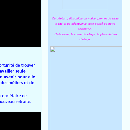
Ce dépliant, disponible en mairie, permet de visiter
la cité et de découvrir le riche passé de notre
commune.
Ci-dessous, le coeur du village, la place Jehan
d'Alluye.
portunité de trouver
availler seule
un avenir pour elle.
des métiers et de
propriétaire de
nouveau retraité.