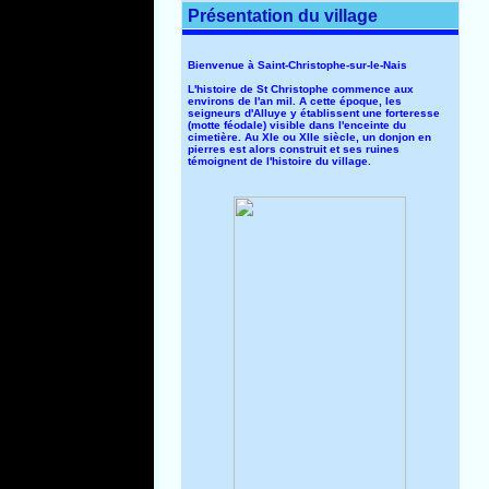
Présentation du village
Bienvenue à Saint-Christophe-sur-le-Nais
L'histoire de St Christophe commence aux
environs de l'an mil. A cette époque, les
seigneurs d'Alluye y établissent une forteresse
(motte féodale) visible dans l'enceinte du
cimetière. Au XIe ou XIIe siècle, un donjon en
pierres est alors construit et ses ruines
témoignent de l'histoire du village.