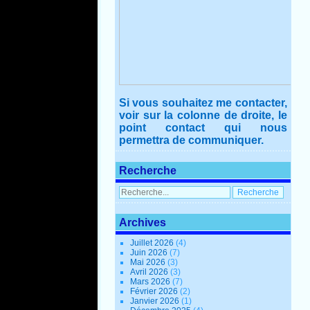
Si vous souhaitez me contacter,
voir sur la colonne de droite, le
point contact qui nous
permettra de communiquer.
Recherche
Archives
Juillet 2026
(4)
Juin 2026
(7)
Mai 2026
(3)
Avril 2026
(3)
Mars 2026
(7)
Février 2026
(2)
Janvier 2026
(1)