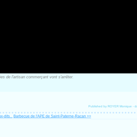
es de l'artisan commerçant vont s'arrêter.
Published by ROYER Monique
-
d
-dits...
Barbecue de l'APE de Saint-Paterne-Racan >>