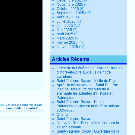
Décembre 2025
(4)
Novembre 2025
(7)
Octobre 2025
(6)
Septembre 2025
(15)
Août 2025
(4)
Juillet 2025
(7)
Juin 2025
(11)
Mai 2025
(7)
Avril 2025
(9)
Mars 2025
(9)
Février 2025
(4)
Janvier 2025
(10)
Articles Récents
Lettre de la Fédération Familles Rurales
d'Indre-et-Loire aux élus de notre
gterritoire
Saint-Paterne-Racan : Visite de l'église
Après la découverte de Saint-Paterne-
Insolite , une autre découverte a
enchanté les adeptes d’Histoire et
Patrimoine
Saint-Paterne-Racan : Histoire et
ans
Vie locale
économie locale
Patrimoine a clos en beauté sa saison
commenter cet article
…
2025-2026
Chenu
Saint-Paterne-Racan :
Neuvy-le-Roi : Des animations pour la
saison estivale
Saint-Paterne-Racan : Ouverture de la