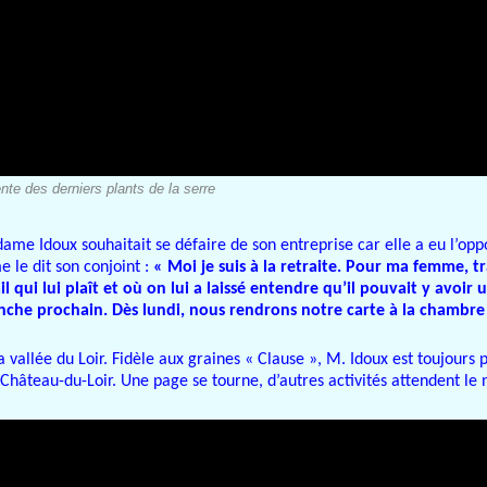
nte des derniers plants de la serre
adame Idoux souhaitait se défaire de son entreprise car elle a eu l’op
 le dit son conjoint :
« Moi je suis à la retraite. Pour ma femme, tr
 qui lui plaît et où on lui a laissé entendre qu’il pouvait y avoir 
nche prochain. Dès lundi, nous rendrons notre carte à la chambre 
vallée du Loir. Fidèle aux graines « Clause », M. Idoux est toujours 
 Château-du-Loir. Une page se tourne, d’autres activités attendent le 