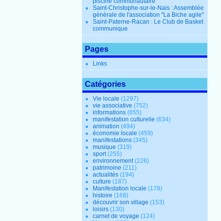
piscine communautaire
Saint-Christophe-sur-le-Nais : Assemblée
générale de l'association "La Biche agile"
Saint-Paterne-Racan : Le Club de Basket
communique
Pages
Links
Catégories
Vie locale
(1297)
vie associative
(752)
informations
(655)
manifestation culturelle
(634)
animation
(494)
économie locale
(459)
manifestations
(345)
musique
(319)
sport
(255)
environnement
(226)
patrimoine
(211)
actualités
(194)
culture
(187)
Manifestation locale
(178)
histoire
(168)
découvrir son village
(153)
loisirs
(130)
carnet de voyage
(124)