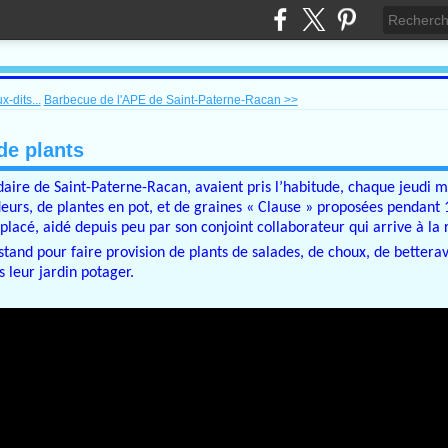
-dits...
Barbecue de l'APE de Saint-Paterne-Racan >>
de plants
ire de Saint-Paterne-Racan, avaient pris l’habitude, chaque jeudi m
eurs, de plantes en pot, et de graines « Clause » proposées pendant 
lacé, aidé depuis peu par son conjoint collaborateur qui arrive à la r
 stand pour faire provision de plants de salades, de choux, de betterav
s leur jardin potager.