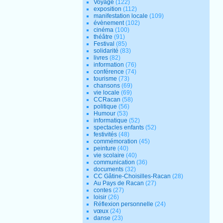
Voyage
(122)
exposition
(112)
manifestation locale
(109)
évènement
(102)
cinéma
(100)
théâtre
(91)
Festival
(85)
solidarité
(83)
livres
(82)
information
(76)
conférence
(74)
tourisme
(73)
chansons
(69)
vie locale
(69)
CCRacan
(58)
politique
(56)
Humour
(53)
informatique
(52)
spectacles enfants
(52)
festivités
(48)
commémoration
(45)
peinture
(40)
vie scolaire
(40)
communication
(36)
documents
(32)
CC Gâtine-Choisilles-Racan
(28)
Au Pays de Racan
(27)
contes
(27)
loisir
(26)
Réflexion personnelle
(24)
vœux
(24)
danse
(23)