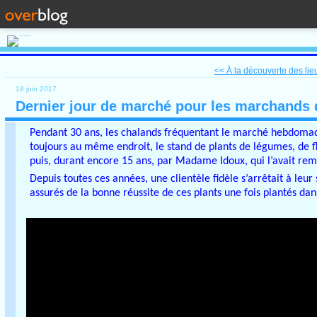
<< À la découverte des lieux
18 juin 2017
Dernier jour de marché pour les marchands 
Pendant 30 ans, les chalands fréquentant le marché hebdomada
toujours au même endroit, le stand de plants de légumes, de fl
puis, durant encore 15 ans, par Madame Idoux, qui l’avait remp
Depuis toutes ces années, une clientèle fidèle s’arrêtait à leur
assurés de la bonne réussite de ces plants une fois plantés dan