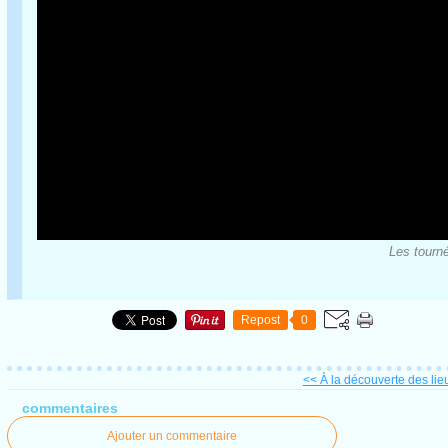
Les tourné
Repost
0
<< À la découverte des lieux
commentaires
Ajouter un commentaire