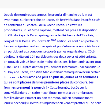
Depuis de nombreuses années, le premier dimanche de juin est
synonyme, sur le territoire de Racan, de festivités dans les prés situés
en contrebas du château de la Roche Racan. En effet, les
propriétaires, M. et Mme Lapeyre, mettent ces prés à la disposition
du GIH du Pays de Racan qui regroupe les Pêcheurs de l’Escotais, du
ème
Long et de la Dême. Pour cette 31
édition, ce sont 140 pêcheurs
toutes catégories confondues qui ont pu s’adonner à leur loisir favori
en participant aux concours proposés par les organisateurs. Côté
adultes, ils étaient 104 participants des deux sexes et côté enfants,
on pouvait voir 36 jeunes de moins de 15 ans, le benjamin ayant tout
juste 3 ans ! Le président du groupement intercommunal halieutique
du Pays de Racan, Christian Madieu faisait remarquer avec un certain
humour :
«
Nous avons de plus en plus de jeunes et de féminines
qui se sont placées dans les premières places du concours. Les
femmes prennent le pouvoir !»
Cette journée, basée sur la
convivialité dans un cadre magnifique, permet à de nombreuses
familles de venir passer un bon moment, soit en accompagnant
leur(s) pêcheur(s) soit tout simplement en venant profiter d’une belle