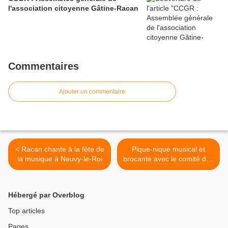
l'association citoyenne Gâtine-Racan
Commentaires
Ajouter un commentaire
< Racan chante à la fête de
Pique-nique musical et
la musique à Neuvy-le-Roi
brocante avec le comité des
fêtes de Saint-Christophe-
sur-le-Nais >
Hébergé par Overblog
Top articles
Pages