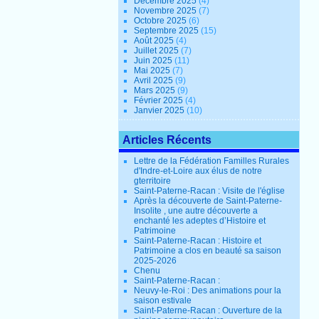
Décembre 2025
(4)
Novembre 2025
(7)
Octobre 2025
(6)
Septembre 2025
(15)
Août 2025
(4)
Juillet 2025
(7)
Juin 2025
(11)
Mai 2025
(7)
Avril 2025
(9)
Mars 2025
(9)
Février 2025
(4)
Janvier 2025
(10)
Articles Récents
Lettre de la Fédération Familles Rurales
d'Indre-et-Loire aux élus de notre
gterritoire
Saint-Paterne-Racan : Visite de l'église
Après la découverte de Saint-Paterne-
Insolite , une autre découverte a
enchanté les adeptes d’Histoire et
Patrimoine
Saint-Paterne-Racan : Histoire et
Patrimoine a clos en beauté sa saison
2025-2026
Chenu
Saint-Paterne-Racan :
Neuvy-le-Roi : Des animations pour la
saison estivale
Saint-Paterne-Racan : Ouverture de la