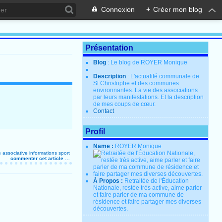
Connexion
+
Créer mon blog
Présentation
Blog
: Le blog de ROYER Monique
Description
: L'actualité communale de
St Christophe et des communes
environnantes. La vie des associations
par leurs manifestations. Et la description
de mes coups de cœur.
Contact
Profil
Name :
ROYER Monique
e associative
informations
sport
commenter cet article
…
À Propos :
Retraitée de l'Éducation
Nationale, restée très active, aime parler
et faire parler de ma commune de
résidence et faire partager mes diverses
découvertes.