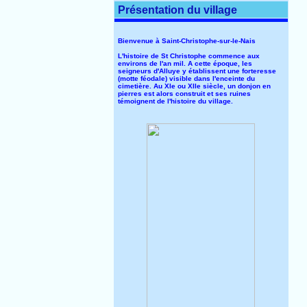
Présentation du village
Bienvenue à Saint-Christophe-sur-le-Nais
L'histoire de St Christophe commence aux
environs de l'an mil. A cette époque, les
seigneurs d'Alluye y établissent une forteresse
(motte féodale) visible dans l'enceinte du
cimetière. Au XIe ou XIIe siècle, un donjon en
pierres est alors construit et ses ruines
témoignent de l'histoire du village.