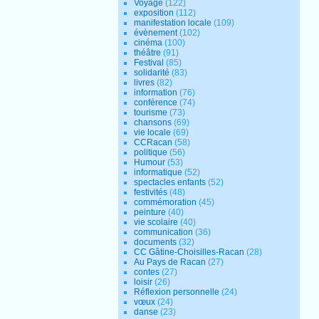
Voyage
(122)
exposition
(112)
manifestation locale
(109)
évènement
(102)
cinéma
(100)
théâtre
(91)
Festival
(85)
solidarité
(83)
livres
(82)
information
(76)
conférence
(74)
tourisme
(73)
chansons
(69)
vie locale
(69)
CCRacan
(58)
politique
(56)
Humour
(53)
informatique
(52)
spectacles enfants
(52)
festivités
(48)
commémoration
(45)
peinture
(40)
vie scolaire
(40)
communication
(36)
documents
(32)
CC Gâtine-Choisilles-Racan
(28)
Au Pays de Racan
(27)
contes
(27)
loisir
(26)
Réflexion personnelle
(24)
vœux
(24)
danse
(23)