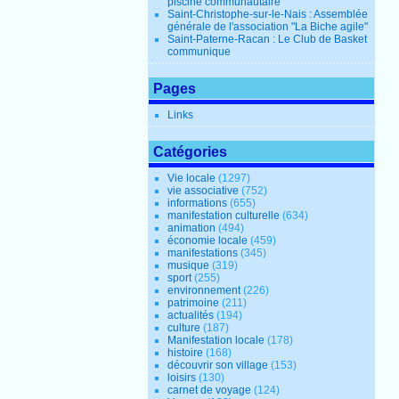
piscine communautaire
Saint-Christophe-sur-le-Nais : Assemblée
générale de l'association "La Biche agile"
Saint-Paterne-Racan : Le Club de Basket
communique
Pages
Links
Catégories
Vie locale
(1297)
vie associative
(752)
informations
(655)
manifestation culturelle
(634)
animation
(494)
économie locale
(459)
manifestations
(345)
musique
(319)
sport
(255)
environnement
(226)
patrimoine
(211)
actualités
(194)
culture
(187)
Manifestation locale
(178)
histoire
(168)
découvrir son village
(153)
loisirs
(130)
carnet de voyage
(124)