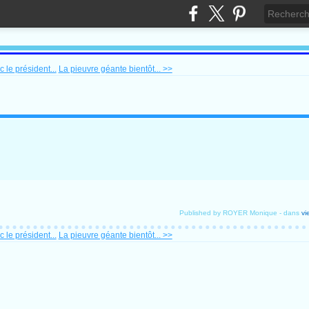
 le président...
La pieuvre géante bientôt... >>
Published by ROYER Monique
-
dans
vi
 le président...
La pieuvre géante bientôt... >>