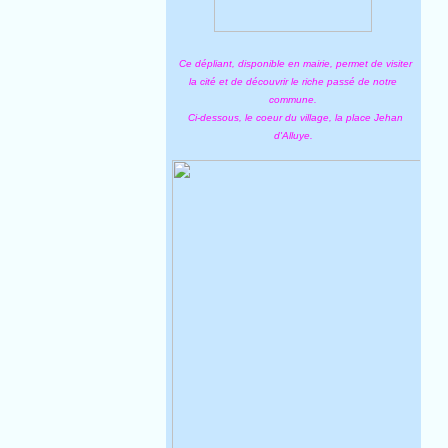
Ce dépliant, disponible en mairie, permet de visiter
la cité et de découvrir le riche passé de notre
commune.
Ci-dessous, le coeur du village, la place Jehan
d'Alluye.