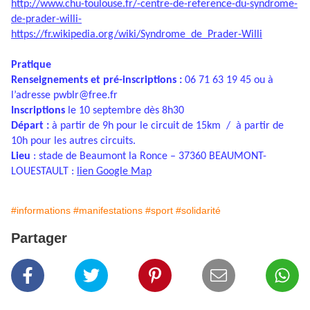
http://www.chu-toulouse.fr/-centre-de-reference-du-syndrome-
de-prader-willi-
https://fr.wikipedia.org/wiki/Syndrome_de_Prader-Willi
Pratique
Renseignements et pré-inscriptions :
06 71 63 19 45 ou à
l’adresse
pwblr@free.fr
Inscriptions
le 10 septembre dès 8h30
Départ :
à partir de 9h pour le circuit de 15km / à partir de
10h pour les autres circuits.
Lieu
: stade de Beaumont la Ronce – 37360 BEAUMONT-
LOUESTAULT :
lien Google Map
#informations
#manifestations
#sport
#solidarité
Partager