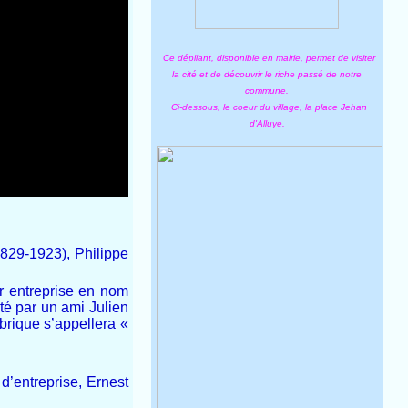
Ce dépliant, disponible en mairie, permet de visiter
la cité et de découvrir le riche passé de notre
commune.
Ci-dessous, le coeur du village, la place Jehan
d'Alluye.
1829-1923), Philippe
ur entreprise en nom
té par un ami Julien
abrique s’appellera «
d’entreprise, Ernest