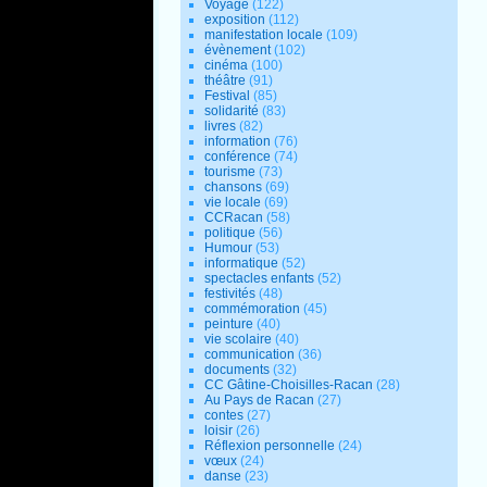
Voyage
(122)
exposition
(112)
manifestation locale
(109)
évènement
(102)
cinéma
(100)
théâtre
(91)
Festival
(85)
solidarité
(83)
livres
(82)
information
(76)
conférence
(74)
tourisme
(73)
chansons
(69)
vie locale
(69)
CCRacan
(58)
politique
(56)
Humour
(53)
informatique
(52)
spectacles enfants
(52)
festivités
(48)
commémoration
(45)
peinture
(40)
vie scolaire
(40)
communication
(36)
documents
(32)
CC Gâtine-Choisilles-Racan
(28)
Au Pays de Racan
(27)
contes
(27)
loisir
(26)
Réflexion personnelle
(24)
vœux
(24)
danse
(23)