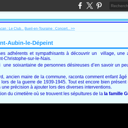
can : Le Club...
Bueil-en-Touraine : Concert... >>
int-Aubin-le-Dépeint
ses adhérents et sympathisants à découvrir un village, une a
nt-Christophe-sur-le-Nais.
li une soixantaine de personnes désireuses d’en savoir un peu
ard, ancien maire de la commune, raconta comment enfant âgé 
s lors de la guerre de 1939-1945. Tout est encore bien présent d
 une précision à ajouter lors des diverses interventions.
tion du cimetière où se trouvent les sépultures de la
la famille 