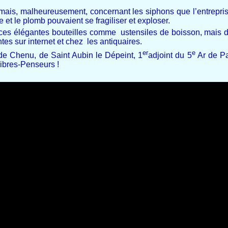
 mais, malheureusement, concernant les siphons que l’entreprise
e et le plomb pouvaient se fragiliser et exploser.
n de ces élégantes bouteilles comme ustensiles de boisson, mais
tes sur internet et chez les antiquaires.
er
e
 de Chenu, de Saint Aubin le Dépeint, 1
adjoint du 5
Ar de Par
Libres-Penseurs !