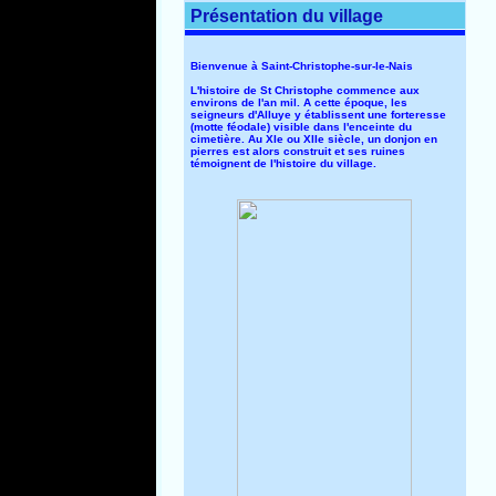
Présentation du village
Bienvenue à Saint-Christophe-sur-le-Nais
L'histoire de St Christophe commence aux
environs de l'an mil. A cette époque, les
seigneurs d'Alluye y établissent une forteresse
(motte féodale) visible dans l'enceinte du
cimetière. Au XIe ou XIIe siècle, un donjon en
pierres est alors construit et ses ruines
témoignent de l'histoire du village.