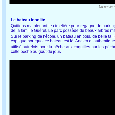
Un public 
Le bateau insolite
Quittons maintenant le cimetière pour regagner le parkin
de la famille Guéret. Le parc possède de beaux arbres mai
Sur le parking de l’école, un bateau en bois, de belle tai
explique pourquoi ce bateau est là. Ancien et authentique, 
utilisé autrefois pour la pêche aux coquilles par les pêch
cette pêche au goût du jour.