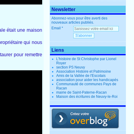
Newsletter
Abonnez-vous pour être averti des
nouveaux articles publiés.
Email
ale était une maison
propriétaire qui nous
Liens
staurer pour remettre
L'histoire de St Christophe par Lionel
Royer
section PS Neuvy
Association Histoire et Patrimoine
Amis de la Vallée de l'Escotais
association pour aider les handicapés
Communauté de communes Pays de
Racan
mairie de Saint-Paterne-Racan
Maison des écritures de Neuvy-le-Roi