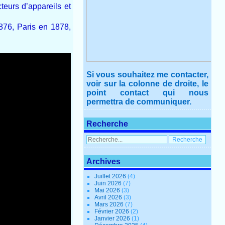
eurs d’appareils et
876, Paris en 1878,
Si vous souhaitez me contacter,
voir sur la colonne de droite, le
point contact qui nous
permettra de communiquer.
Recherche
Archives
Juillet 2026
(4)
Juin 2026
(7)
Mai 2026
(3)
Avril 2026
(3)
Mars 2026
(7)
Février 2026
(2)
Janvier 2026
(1)