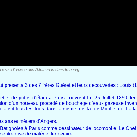
 relate l'arrivée des Allemands dans le bourg
i présenta 3 des 7 frères Guéret et leurs découvertes : Louis (
étier de potier d’étain à Paris, ouvrent Le 25 Juillet 1859, le
loitation d’un nouveau procédé de bouchage d’eaux gazeuse inven
itaient tous les trois dans la même rue, la rue Mouffetard. La f
s arts et métiers d’Angers.
aux Batignoles à Paris comme dessinateur de locomobile. Le Chef 
 entreprise de matériel ferroviaire.