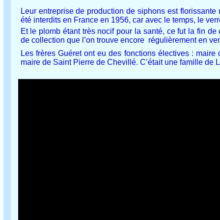
Leur entreprise de production de siphons est florissante
été interdits en France en 1956, car avec le temps, le verr
Et le plomb étant très nocif pour la santé, ce fut la fi
de collection que l’on trouve encore régulièrement en ven
Les frères Guéret ont eu des fonctions électives : maire
maire de Saint Pierre de Chevillé. C’était une famille de 