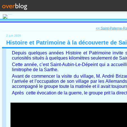
<< Saint-Paterne-Ra
2 juin 2026
Histoire et Patrimoine à la découverte de Sa
Depuis quelques années Histoire et Patrimoine invite 
curiosités situés à quelques kilomètres seulement de Sai
Cette année, c’est Saint-Aubin-Le-Dépeint qui a accueil
limitrophe de la Sarthe.
Avant de commencer la visite du village, M. André Briz
l’arrivée et l’occupation de son village par les Allemand
accompagné le groupe toute la matinée et il avait toujours
Après cette évocation de la guerre, le groupe prit la direc