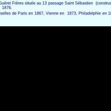
uéret Frères située au 13 passage Saint Sébastien (construct
en 1876.
rselles de Paris en 1867, Vienne en 1873, Philadelphie en 1