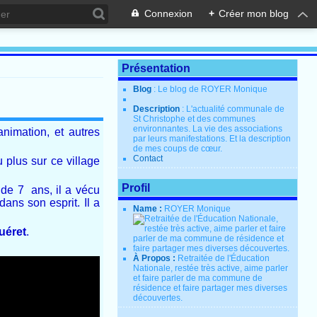
Connexion
+
Créer mon blog
Présentation
Blog
: Le blog de ROYER Monique
Description
: L'actualité communale de
St Christophe et des communes
environnantes. La vie des associations
nimation, et autres
par leurs manifestations. Et la description
de mes coups de cœur.
Contact
 plus sur ce village
Profil
de 7 ans, il a vécu
ans son esprit. Il a
Name :
ROYER Monique
Guéret
.
À Propos :
Retraitée de l'Éducation
Nationale, restée très active, aime parler
et faire parler de ma commune de
résidence et faire partager mes diverses
découvertes.