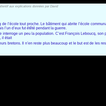
attentif aux explications données par David
g de l’école tout proche. Le bâtiment qui abrite l’école commun
s l’un d’eux fut étêté pendant la guerre.
lle interroge un peu la population. C’est François Leboucq, son 
il était
eurs bretons. Il n’en reste plus beaucoup et le but est de les re