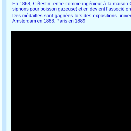
En 1868, Célestin entre comme ingénieur à la maison G
siphons pour boisson gazeuse) et en devient l’associé 
Des médailles sont gagnées lors des expositions unive
Amsterdam en 1883, Paris en 1889.