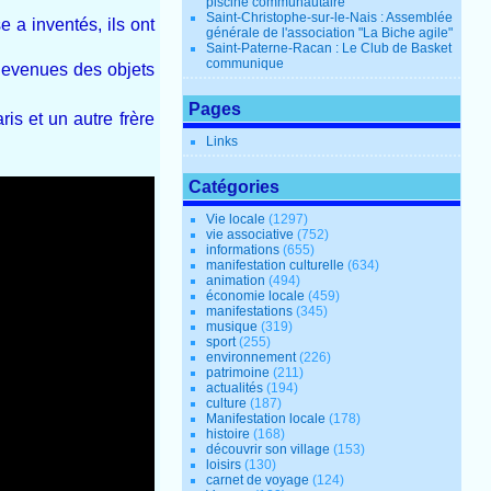
piscine communautaire
Saint-Christophe-sur-le-Nais : Assemblée
 a inventés, ils ont
générale de l'association "La Biche agile"
Saint-Paterne-Racan : Le Club de Basket
communique
 devenues des objets
Pages
is et un autre frère
Links
Catégories
Vie locale
(1297)
vie associative
(752)
informations
(655)
manifestation culturelle
(634)
animation
(494)
économie locale
(459)
manifestations
(345)
musique
(319)
sport
(255)
environnement
(226)
patrimoine
(211)
actualités
(194)
culture
(187)
Manifestation locale
(178)
histoire
(168)
découvrir son village
(153)
loisirs
(130)
carnet de voyage
(124)