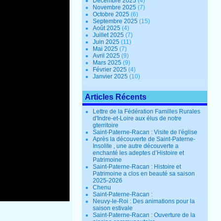
Décembre 2025
(4)
Novembre 2025
(7)
Octobre 2025
(6)
Septembre 2025
(15)
Août 2025
(4)
Juillet 2025
(7)
Juin 2025
(11)
Mai 2025
(7)
Avril 2025
(9)
Mars 2025
(9)
Février 2025
(4)
Janvier 2025
(10)
Articles Récents
Lettre de la Fédération Familles Rurales
d'Indre-et-Loire aux élus de notre
gterritoire
Saint-Paterne-Racan : Visite de l'église
Après la découverte de Saint-Paterne-
Insolite , une autre découverte a
enchanté les adeptes d’Histoire et
Patrimoine
Saint-Paterne-Racan : Histoire et
Patrimoine a clos en beauté sa saison
2025-2026
Chenu
Saint-Paterne-Racan :
Neuvy-le-Roi : Des animations pour la
saison estivale
Saint-Paterne-Racan : Ouverture de la