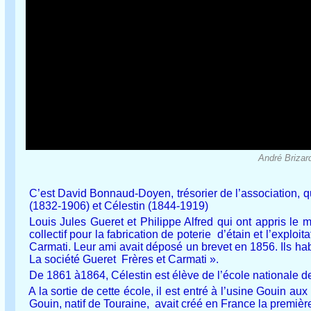
André Brizard
C’est David Bonnaud-Doyen, trésorier de l’association, qu
(1832-1906) et Célestin (1844-1919)
Louis Jules Gueret et Philippe Alfred qui ont appris le m
collectif pour la fabrication de poterie d’étain et l’exp
Carmati. Leur ami avait déposé un brevet en 1856. Ils hab
La société Gueret Frères et Carmati ».
De 1861 à1864, Célestin est élève de l’école nationale de
A la sortie de cette école, il est entré à l’usine Gouin 
Gouin, natif de Touraine, avait créé en France la première