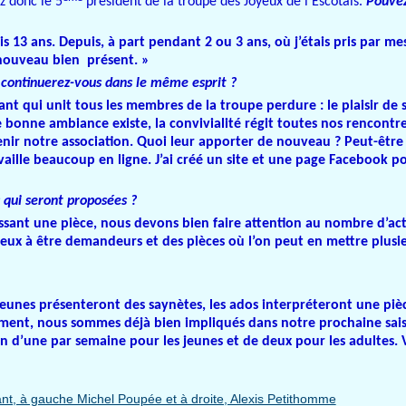
z donc le 5
président de la troupe des Joyeux de l’Escotais.
Pouvez
s 13 ans. Depuis, à part pendant 2 ou 3 ans, où j’étais pris par mes
e nouveau bien présent. »
 continuerez-vous dans le même esprit ?
sant qui unit tous les membres de la troupe perdure : le plaisir de 
 bonne ambiance existe, la convivialité régit toutes nos rencontr
enir notre association. Quoi leur apporter de nouveau ? Peut-être
vaille beaucoup en ligne. J’ai créé un site et une page Facebook pou
s qui seront proposées ?
isissant une pièce, nous devons bien faire attention au nombre d’ac
ombreux à être demandeurs et des pièces où l’on peut en mettre plusi
unes présenteront des saynètes, les ados interpréteront une pièc
lement, nous sommes déjà bien impliqués dans notre prochaine sai
n d’une par semaine pour les jeunes et de deux pour les adultes. V