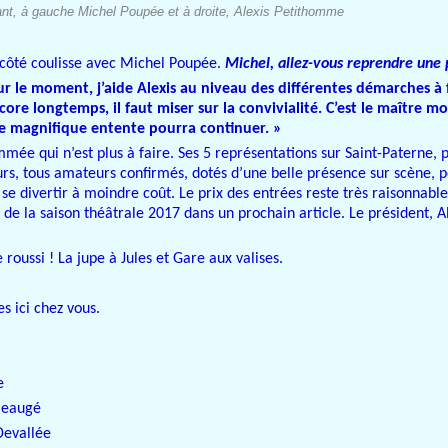
ant, à gauche Michel Poupée et à droite, Alexis Petithomme
n côté coulisse avec Michel Poupée.
Michel, allez-vous reprendre une 
r le moment, j’aide Alexis au niveau des différentes démarches à f
re longtemps, il faut miser sur la convivialité. C’est le maître mo
tte magnifique entente pourra continuer. »
mée qui n’est plus à faire. Ses 5 représentations sur Saint-Paterne, p
eurs, tous amateurs confirmés, dotés d’une belle présence sur scène, 
se divertir à moindre coût. Le prix des entrées reste très raisonnabl
 de la saison théâtrale 2017 dans un prochain article. Le président, 
 roussi ! La jupe à Jules et Gare aux valises.
s ici chez vous.
e
 Beaugé
Devallée