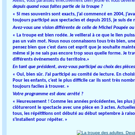
Alexis, vous paraissez effectivement bien jeune et vous devene
depuis quand vous faites partie de la troupe ?
« Si mes souvenirs sont exacts, j’ai commencé en 2004, j’avai
toujours participé aux spectacles et depuis 2015, je suis d
Avez-vous une vision différente de celle de Michel Poupée ou
« La troupe est bien rodée. Je veillerai à ce que le lien puis
pas un vain mot. Nous nous connaissons tous très bien, une
pensez bien que c’est dans cet esprit que je souhaite maint
même si je ne sais pas encore trop sous quelle forme. Je tra
différents événements du territoire.»
En tant que président, avez-vous participé au choix des pièce
« Oui, bien sûr. J’ai participé au comité de lecture. En cho
Pour les enfants, c’est le plus difficile car ils sont très n
toujours faciles à trouver. »
Votre programme est donc arrêté ?
« Heureusement ! Comme les années précédentes, les plus je
clôtureront le spectacle avec une pièce en 3 actes. Actuel
tous, les répétitions ont débuté au début septembre à raiso
s’installent pour répéter. »