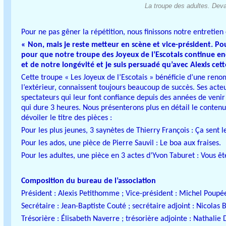
La troupe des adultes. Dev
Pour ne pas gêner la répétition, nous finissons notre entretie
« Non, mais je reste metteur en scène et vice-président. Pou
pour que notre troupe des Joyeux de l’Escotais continue enco
et de notre longévité et je suis persuadé qu’avec Alexis ce
Cette troupe « Les Joyeux de l’Escotais » bénéficie d’une renom
l’extérieur, connaissent toujours beaucoup de succès. Ses act
spectateurs qui leur font confiance depuis des années de venir 
qui dure 3 heures. Nous présenterons plus en détail le contenu
dévoiler le titre des pièces :
Pour les plus jeunes, 3 saynètes de Thierry François : Ça sent le
Pour les ados, une pièce de Pierre Sauvil : Le boa aux fraises.
Pour les adultes, une pièce en 3 actes d’Yvon Taburet : Vous ête
Composition du bureau de l’association
Président : Alexis Petithomme ; Vice-président : Michel Poupé
Secrétaire : Jean-Baptiste Couté ; secrétaire adjoint : Nicolas
Trésorière :
Élisabeth Naverre ; trésorière adjointe :
Nathalie 