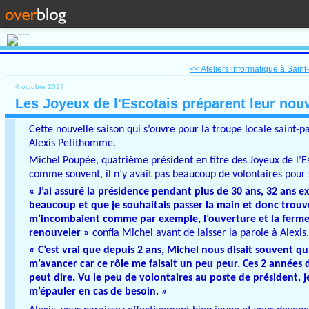
<< Ateliers informatique à Saint
4 octobre 2017
Les Joyeux de l'Escotais préparent leur nou
Cette nouvelle saison qui s’ouvre pour la troupe locale saint-p
Alexis Petithomme.
Michel Poupée, quatrième président en titre des Joyeux de l’Es
comme souvent, il n’y avait pas beaucoup de volontaires pour s
« J’ai assuré la présidence pendant plus de 30 ans, 32 ans 
beaucoup et que je souhaitais passer la main et donc trouve
m’incombaient comme par exemple, l’ouverture et la fermeture
renouveler »
confia Michel avant de laisser la parole à Alexis.
« C’est vrai que depuis 2 ans, Michel nous disait souvent qu’
m’avancer car ce rôle me faisait un peu peur. Ces 2 années d
peut dire. Vu le peu de volontaires au poste de président, 
m’épauler en cas de besoin. »