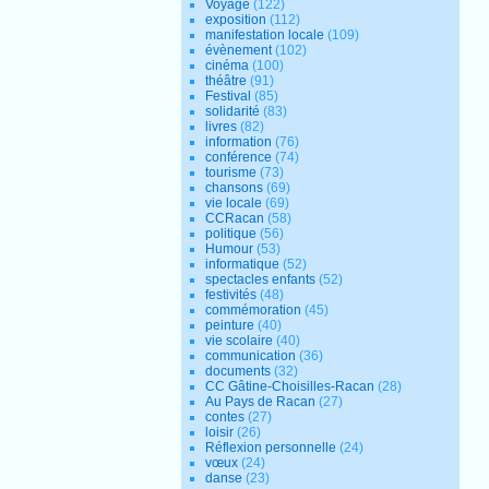
Voyage
(122)
exposition
(112)
manifestation locale
(109)
évènement
(102)
cinéma
(100)
théâtre
(91)
Festival
(85)
solidarité
(83)
livres
(82)
information
(76)
conférence
(74)
tourisme
(73)
chansons
(69)
vie locale
(69)
CCRacan
(58)
politique
(56)
Humour
(53)
informatique
(52)
spectacles enfants
(52)
festivités
(48)
commémoration
(45)
peinture
(40)
vie scolaire
(40)
communication
(36)
documents
(32)
CC Gâtine-Choisilles-Racan
(28)
Au Pays de Racan
(27)
contes
(27)
loisir
(26)
Réflexion personnelle
(24)
vœux
(24)
danse
(23)