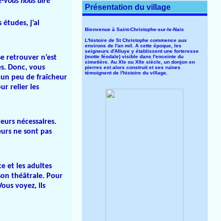
-vous nous dire
Présentation du village
 études, j’ai
Bienvenue à Saint-Christophe-sur-le-Nais
L'histoire de St Christophe commence aux
environs de l'an mil. A cette époque, les
seigneurs d'Alluye y établissent une forteresse
(motte féodale) visible dans l'enceinte du
se retrouver n’est
cimetière. Au XIe ou XIIe siècle, un donjon en
es. Donc, vous
pierres est alors construit et ses ruines
témoignent de l'histoire du village.
 un peu de fraîcheur
r relier les
teurs nécessaires.
eurs ne sont pas
e et les adultes
son théâtrale. Pour
ous voyez, ils