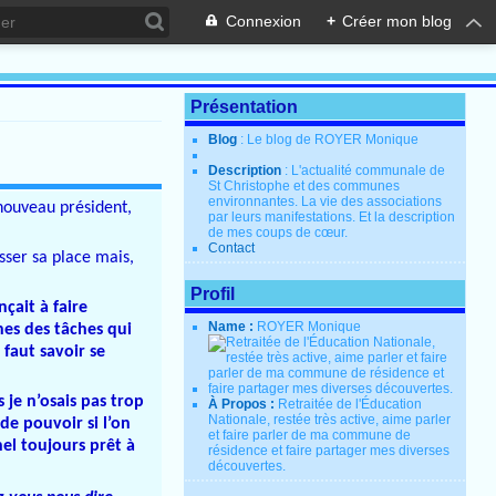
Connexion
+
Créer mon blog
Présentation
Blog
: Le blog de ROYER Monique
Description
: L'actualité communale de
St Christophe et des communes
environnantes. La vie des associations
 nouveau président,
par leurs manifestations. Et la description
de mes coups de cœur.
Contact
sser sa place mais,
Profil
çait à faire
Name :
ROYER Monique
nes des tâches qui
 faut savoir se
 je n’osais pas trop
À Propos :
Retraitée de l'Éducation
Nationale, restée très active, aime parler
de pouvoir si l’on
et faire parler de ma commune de
el toujours prêt à
résidence et faire partager mes diverses
découvertes.