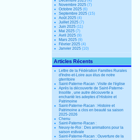
Décembre 2025
(4)
Novembre 2025
(7)
Octobre 2025
(6)
Septembre 2025
(15)
Août 2025
(4)
Juillet 2025
(7)
Juin 2025
(11)
Mai 2025
(7)
Avril 2025
(9)
Mars 2025
(9)
Février 2025
(4)
Janvier 2025
(10)
Articles Récents
Lettre de la Fédération Familles Rurales
d'Indre-et-Loire aux élus de notre
gterritoire
Saint-Paterne-Racan : Visite de l'église
Après la découverte de Saint-Paterne-
Insolite , une autre découverte a
enchanté les adeptes d’Histoire et
Patrimoine
Saint-Paterne-Racan : Histoire et
Patrimoine a clos en beauté sa saison
2025-2026
Chenu
Saint-Paterne-Racan :
Neuvy-le-Roi : Des animations pour la
saison estivale
Saint-Paterne-Racan : Ouverture de la