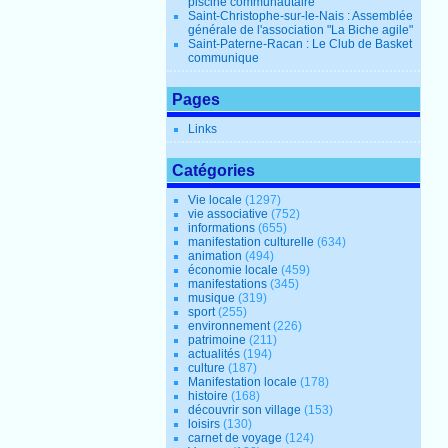
piscine communautaire
Saint-Christophe-sur-le-Nais : Assemblée
générale de l'association "La Biche agile"
Saint-Paterne-Racan : Le Club de Basket
communique
Pages
Links
Catégories
Vie locale
(1297)
vie associative
(752)
informations
(655)
manifestation culturelle
(634)
animation
(494)
économie locale
(459)
manifestations
(345)
musique
(319)
sport
(255)
environnement
(226)
patrimoine
(211)
actualités
(194)
culture
(187)
Manifestation locale
(178)
histoire
(168)
découvrir son village
(153)
loisirs
(130)
carnet de voyage
(124)