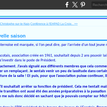
-Christophe-sur-le-Nais
Conférence à l'EHPAD La Croix... >>
velle saison
aternoise est marquée, si l’on peut dire, par l’arrivée d’un tout jeune
cotais, association créée en 1961, souhaitait depuis 2 ans pouvoir lai
’investir dans le poste de Président.
exactement. J’avais signalé aux différents membres que cela commen
r un remplaçant. Je sentais venir un peu de lassitude dans certai
 de la salle ! Et puis, pour que l’association puisse continuer, il
il souhaitait arrêter sa fonction de président. Cela me tentait mais
e transition ont aussi été des années préparatoires à la passation 
je me suis donc décidé en sachant que je pouvais compter sur Mich
ème