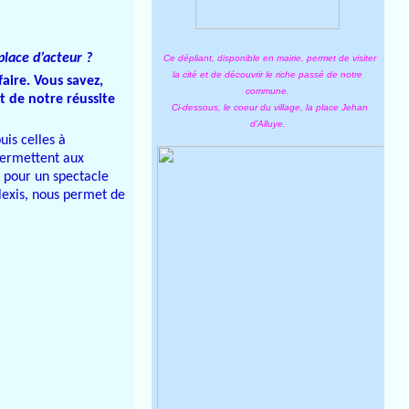
place d’acteur ?
Ce dépliant, disponible en mairie, permet de visiter
la cité et de découvrir le riche passé de notre
aire. Vous savez,
commune.
t de notre réussite
Ci-dessous, le coeur du village, la place Jehan
d'Alluye.
uis celles à
permettent aux
e pour un spectacle
Alexis, nous permet de