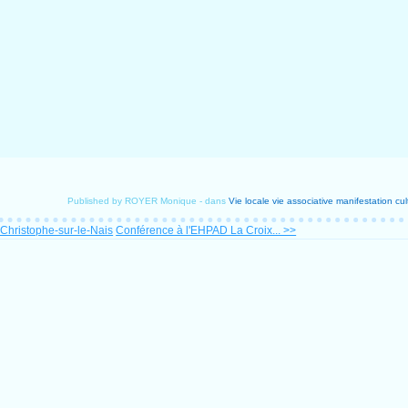
Published by ROYER Monique
-
dans
Vie locale
vie associative
manifestation cul
-Christophe-sur-le-Nais
Conférence à l'EHPAD La Croix... >>