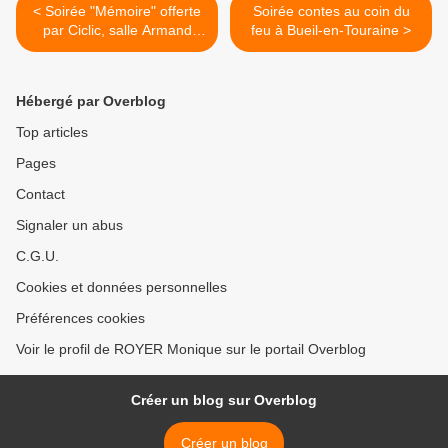
< Soirée "Mémoire" offerte
Soirée contes au coin du
par Ciclic, salle Armand
feu à Bueil-en-Touraine >
Moisant, à Neucy-le-Roi
Hébergé par Overblog
Top articles
Pages
Contact
Signaler un abus
C.G.U.
Cookies et données personnelles
Préférences cookies
Voir le profil de ROYER Monique sur le portail Overblog
Créer un blog sur Overblog
Créer un blog