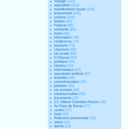
Voyage
(122)
exposition
(112)
manifestation locale
(109)
évènement
(102)
cinéma
(100)
théâtre
(91)
Festival
(85)
solidarité
(83)
livres
(82)
information
(76)
conférence
(74)
tourisme
(73)
chansons
(69)
vie locale
(69)
CCRacan
(58)
politique
(56)
Humour
(53)
informatique
(52)
spectacles enfants
(52)
festivités
(48)
commémoration
(45)
peinture
(40)
vie scolaire
(40)
communication
(36)
documents
(32)
CC Gâtine-Choisilles-Racan
(28)
Au Pays de Racan
(27)
contes
(27)
loisir
(26)
Réflexion personnelle
(24)
vœux
(24)
danse
(23)