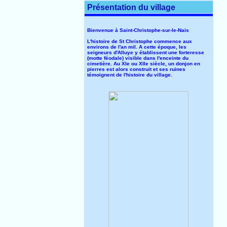
Présentation du village
Bienvenue à Saint-Christophe-sur-le-Nais
L'histoire de St Christophe commence aux
environs de l'an mil. A cette époque, les
seigneurs d'Alluye y établissent une forteresse
(motte féodale) visible dans l'enceinte du
cimetière. Au XIe ou XIIe siècle, un donjon en
pierres est alors construit et ses ruines
témoignent de l'histoire du village.