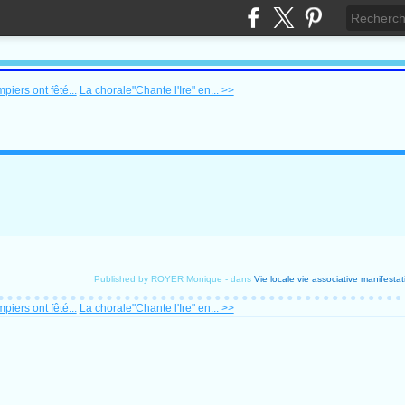
iers ont fêté...
La chorale"Chante l'Ire" en... >>
Published by ROYER Monique
-
dans
Vie locale
vie associative
manifestati
iers ont fêté...
La chorale"Chante l'Ire" en... >>