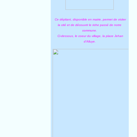
Ce dépliant, disponible en mairie, permet de visiter
la cité et de découvrir le riche passé de notre
commune.
Ci-dessous, le coeur du village, la place Jehan
d'Alluye.