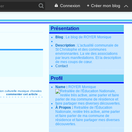
Connexion
+
Créer mon blog
Présentation
Blog
: Le blog de ROYER Monique
Description
: L'actualité communale de
St Christophe et des communes
environnantes. La vie des associations
par leurs manifestations. Et la description
de mes coups de cœur.
Contact
Profil
Name :
ROYER Monique
on culturelle
musique
chorales
commenter cet article
…
À Propos :
Retraitée de l'Éducation
Nationale, restée très active, aime parler
et faire parler de ma commune de
résidence et faire partager mes diverses
découvertes.