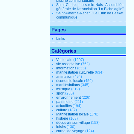
piscine communautaire
Saint-Christophe-sur-le-Nais : Assemblée
générale de l'association "La Biche agile"
Saint-Paterne-Racan : Le Club de Basket
communique
Pages
Links
Catégories
Vie locale
(1297)
vie associative
(752)
informations
(655)
manifestation culturelle
(634)
animation
(494)
économie locale
(459)
manifestations
(345)
musique
(319)
sport
(255)
environnement
(226)
patrimoine
(211)
actualités
(194)
culture
(187)
Manifestation locale
(178)
histoire
(168)
découvrir son village
(153)
loisirs
(130)
carnet de voyage
(124)