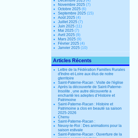
Décembre 2025
(4)
Novembre 2025
(7)
Octobre 2025
(6)
Septembre 2025
(15)
Août 2025
(4)
Juillet 2025
(7)
Juin 2025
(11)
Mai 2025
(7)
Avril 2025
(9)
Mars 2025
(9)
Février 2025
(4)
Janvier 2025
(10)
Articles Récents
Lettre de la Fédération Familles Rurales
d'Indre-et-Loire aux élus de notre
gterritoire
Saint-Paterne-Racan : Visite de l'église
Après la découverte de Saint-Paterne-
Insolite , une autre découverte a
enchanté les adeptes d’Histoire et
Patrimoine
Saint-Paterne-Racan : Histoire et
Patrimoine a clos en beauté sa saison
2025-2026
Chenu
Saint-Paterne-Racan :
Neuvy-le-Roi : Des animations pour la
saison estivale
Saint-Paterne-Racan : Ouverture de la