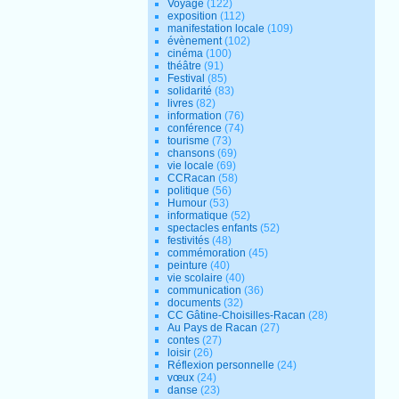
Voyage
(122)
exposition
(112)
manifestation locale
(109)
évènement
(102)
cinéma
(100)
théâtre
(91)
Festival
(85)
solidarité
(83)
livres
(82)
information
(76)
conférence
(74)
tourisme
(73)
chansons
(69)
vie locale
(69)
CCRacan
(58)
politique
(56)
Humour
(53)
informatique
(52)
spectacles enfants
(52)
festivités
(48)
commémoration
(45)
peinture
(40)
vie scolaire
(40)
communication
(36)
documents
(32)
CC Gâtine-Choisilles-Racan
(28)
Au Pays de Racan
(27)
contes
(27)
loisir
(26)
Réflexion personnelle
(24)
vœux
(24)
danse
(23)