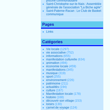
piscine communautaire
Saint-Christophe-sur-le-Nais : Assemblée
générale de l'association "La Biche agile"
Saint-Paterne-Racan : Le Club de Basket
communique
Pages
Links
Catégories
Vie locale
(1297)
vie associative
(752)
informations
(655)
manifestation culturelle
(634)
animation
(494)
économie locale
(459)
manifestations
(345)
musique
(319)
sport
(255)
environnement
(226)
patrimoine
(211)
actualités
(194)
culture
(187)
Manifestation locale
(178)
histoire
(168)
découvrir son village
(153)
loisirs
(130)
carnet de voyage
(124)