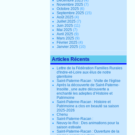
Décembre 2025
(4)
Novembre 2025
(7)
Octobre 2025
(6)
Septembre 2025
(15)
Août 2025
(4)
Juillet 2025
(7)
Juin 2025
(11)
Mai 2025
(7)
Avril 2025
(9)
Mars 2025
(9)
Février 2025
(4)
Janvier 2025
(10)
Articles Récents
Lettre de la Fédération Familles Rurales
d'Indre-et-Loire aux élus de notre
gterritoire
Saint-Paterne-Racan : Visite de l'église
Après la découverte de Saint-Paterne-
Insolite , une autre découverte a
enchanté les adeptes d’Histoire et
Patrimoine
Saint-Paterne-Racan : Histoire et
Patrimoine a clos en beauté sa saison
2025-2026
Chenu
Saint-Paterne-Racan :
Neuvy-le-Roi : Des animations pour la
saison estivale
Saint-Paterne-Racan : Ouverture de la