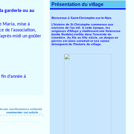
Présentation du village
la garderie ou au
Bienvenue à Saint-Christophe-sur-le-Nais
de Maria, mise à
L'histoire de St Christophe commence aux
environs de l'an mil. A cette époque, les
e de l’association,
seigneurs d'Alluye y établissent une forteresse
(motte féodale) visible dans l'enceinte du
l’après-midi un goûter
cimetière. Au XIe ou XIIe siècle, un donjon en
pierres est alors construit et ses ruines
témoignent de l'histoire du village.
 fin d’année à
locale
manifestations
solidarité
commenter cet article
…