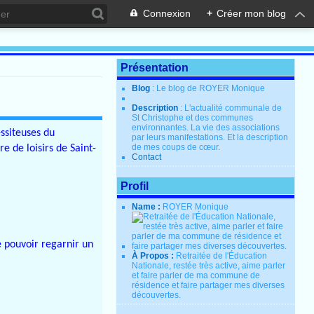
Connexion
+
Créer mon blog
Présentation
Blog
: Le blog de ROYER Monique
Description
: L'actualité communale de
St Christophe et des communes
environnantes. La vie des associations
ssiteuses du
par leurs manifestations. Et la description
de mes coups de cœur.
e de loisirs de Saint-
Contact
Profil
Name :
ROYER Monique
e pouvoir regarnir un
À Propos :
Retraitée de l'Éducation
Nationale, restée très active, aime parler
et faire parler de ma commune de
résidence et faire partager mes diverses
découvertes.