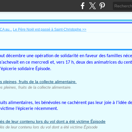
CA au...
Le Père Noël est passé à Saint-Christophe >>
ébut décembre une opération de solidarité en faveur des familles néce
s’achevait en ce mercredi et, vers 17 h, deux des animatrices du centr
’épicerie solidaire Épisode.
 pleines, fruits de la collecte alimentaire.
its alimentaires, les bénévoles ne cachèrent pas leur joie à l’idée d
 victime l’épicerie récemment.
és de leur contenu lors du vol dont a été victime Épisode