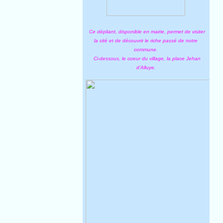
Ce dépliant, disponible en mairie, permet de visiter
la cité et de découvrir le riche passé de notre
commune.
Ci-dessous, le coeur du village, la place Jehan
d'Alluye.