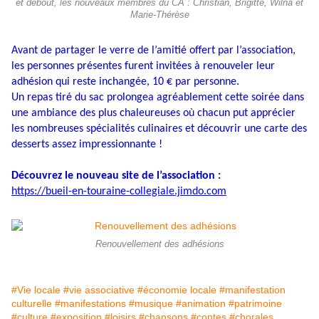
et debout, les nouveaux membres du CA : Christian, Brigitte, Wilna et
Marie-Thérèse
Avant de partager le verre de l’amitié offert par l’association,
les personnes présentes furent invitées à renouveler leur
adhésion qui reste inchangée, 10 € par personne.
Un repas tiré du sac prolongea agréablement cette soirée dans
une ambiance des plus chaleureuses où chacun put apprécier
les nombreuses spécialités culinaires et découvrir une carte des
desserts assez impressionnante !
Découvrez le nouveau site de l’association :
https://bueil-en-touraine-collegiale.jimdo.com
Renouvellement des adhésions
#Vie locale
#vie associative
#économie locale
#manifestation
culturelle
#manifestations
#musique
#animation
#patrimoine
#culture
#exposition
#loisirs
#chansons
#contes
#chorales