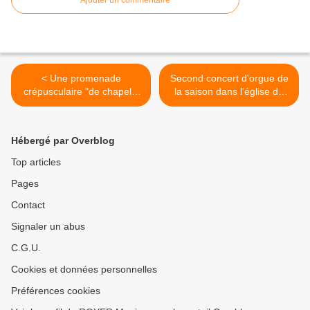
Ajouter un commentaire
< Une promenade
Second concert d'orgue de
crépusculaire "de chapelle
la saison dans l'église de
en église " avec Histoire et
Saint-Paterne-Racan >
Patrimoine, à Saint-
Christophe-sur-le-Nais
Hébergé par Overblog
Top articles
Pages
Contact
Signaler un abus
C.G.U.
Cookies et données personnelles
Préférences cookies