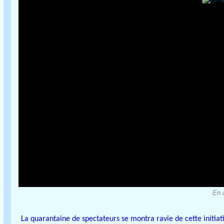
En a
La quarantaine de spectateurs se montra ravie de cette initi