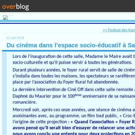
<< Festival des Kam
21 juin 2018
Du cinéma dans l'espace socio-éducatif à Sa
Lors de l’inauguration de cette salle, Madame le Maire avait 
socio-culturelle et qu’il puisse servir à toutes les générations.
Durant plusieurs années, le foyer rural servit de salle de ciném
s’installa dans toutes les maisons, les spectateurs se raréfièr
place par l’association du Foyer Rural fut abandonnée.
La dernière intervention de Ciné Off dans cette salle remonte
ème
Daphné du Maurier pour le 100
anniversaire de sa naissanc
romancière.
Mercredi soir, après ces onze années, une séance de cinéma a
avoisinantes avec, au programme, un film tout public, « Croc-
l’origine de cette projection :
« Quand l’association « Foyer Ru
avons pensé qu’il serait bien d’essayer de relancer une act
nous avons conclu une entente pour deux projections en 