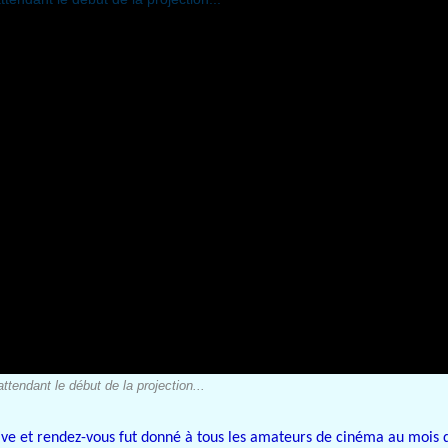
ttendant le début de la projection...
ative et rendez-vous fut donné à tous les amateurs de cinéma au moi