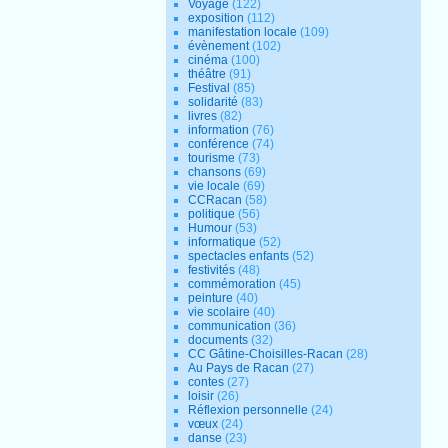
Voyage
(122)
exposition
(112)
manifestation locale
(109)
évènement
(102)
cinéma
(100)
théâtre
(91)
Festival
(85)
solidarité
(83)
livres
(82)
information
(76)
conférence
(74)
tourisme
(73)
chansons
(69)
vie locale
(69)
CCRacan
(58)
politique
(56)
Humour
(53)
informatique
(52)
spectacles enfants
(52)
festivités
(48)
commémoration
(45)
peinture
(40)
vie scolaire
(40)
communication
(36)
documents
(32)
CC Gâtine-Choisilles-Racan
(28)
Au Pays de Racan
(27)
contes
(27)
loisir
(26)
Réflexion personnelle
(24)
vœux
(24)
danse
(23)