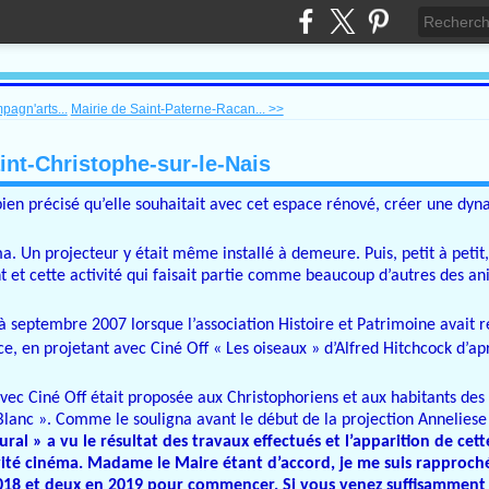
pagn'arts...
Mairie de Saint-Paterne-Racan... >>
int-Christophe-sur-le-Nais
bien précisé qu’elle souhaitait avec cet espace rénové, créer une dy
a. Un projecteur y était même installé à demeure. Puis, petit à petit,
ent et cette activité qui faisait partie comme beaucoup d’autres des a
 à septembre 2007 lorsque l’association Histoire et Patrimoine avai
e, en projetant avec Ciné Off « Les oiseaux » d’Alfred Hitchcock d’ap
vec Ciné Off était proposée aux Christophoriens et aux habitants d
Blanc ». Comme le souligna avant le début de la projection Anneliese 
ral » a vu le résultat des travaux effectués et l’apparition de cette
ivité cinéma. Madame le Maire étant d’accord, je me suis rapproché
2018 et deux en 2019 pour commencer. Si vous venez suffisammen