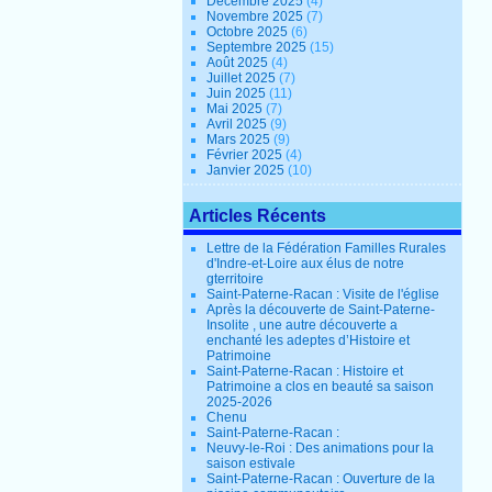
Décembre 2025
(4)
Novembre 2025
(7)
Octobre 2025
(6)
Septembre 2025
(15)
Août 2025
(4)
Juillet 2025
(7)
Juin 2025
(11)
Mai 2025
(7)
Avril 2025
(9)
Mars 2025
(9)
Février 2025
(4)
Janvier 2025
(10)
Articles Récents
Lettre de la Fédération Familles Rurales
d'Indre-et-Loire aux élus de notre
gterritoire
Saint-Paterne-Racan : Visite de l'église
Après la découverte de Saint-Paterne-
Insolite , une autre découverte a
enchanté les adeptes d’Histoire et
Patrimoine
Saint-Paterne-Racan : Histoire et
Patrimoine a clos en beauté sa saison
2025-2026
Chenu
Saint-Paterne-Racan :
Neuvy-le-Roi : Des animations pour la
saison estivale
Saint-Paterne-Racan : Ouverture de la