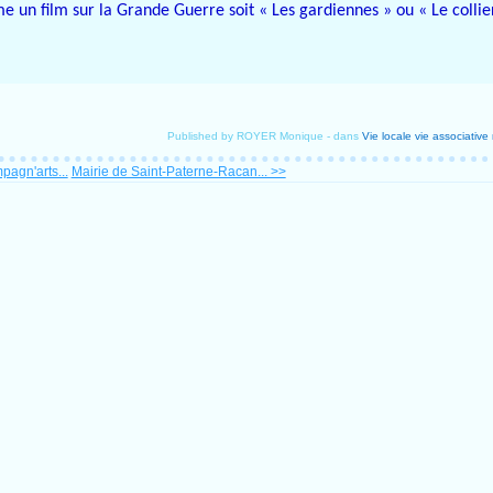
un film sur la Grande Guerre soit « Les gardiennes » ou « Le collie
Published by ROYER Monique
-
dans
Vie locale
vie associative
pagn'arts...
Mairie de Saint-Paterne-Racan... >>