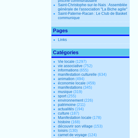
piscine communautaire
Saint-Christophe-sur-le-Nais : Assemblée
générale de l'association "La Biche agile"
Saint-Paterne-Racan : Le Club de Basket
communique
Pages
Links
Catégories
Vie locale
(1297)
vie associative
(752)
informations
(655)
manifestation culturelle
(634)
animation
(494)
économie locale
(459)
manifestations
(345)
musique
(319)
sport
(255)
environnement
(226)
patrimoine
(211)
actualités
(194)
culture
(187)
Manifestation locale
(178)
histoire
(168)
découvrir son village
(153)
loisirs
(130)
carnet de voyage
(124)