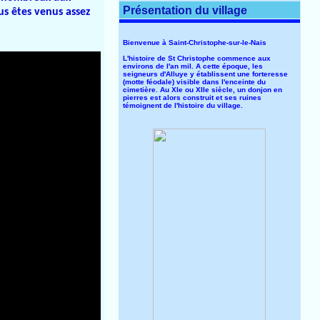
Présentation du village
us êtes venus assez
Bienvenue à Saint-Christophe-sur-le-Nais
L'histoire de St Christophe commence aux
environs de l'an mil. A cette époque, les
seigneurs d'Alluye y établissent une forteresse
(motte féodale) visible dans l'enceinte du
cimetière. Au XIe ou XIIe siècle, un donjon en
pierres est alors construit et ses ruines
témoignent de l'histoire du village.