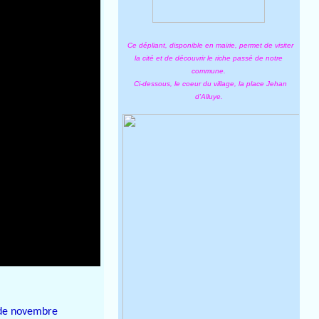
Ce dépliant, disponible en mairie, permet de visiter
la cité et de découvrir le riche passé de notre
commune.
Ci-dessous, le coeur du village, la place Jehan
d'Alluye.
s de novembre