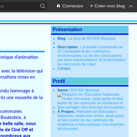
Connexion
+
Créer mon blog
Présentation
Blog
: Le blog de ROYER Monique
Description
: L'actualité communale de
St Christophe et des communes
environnantes. La vie des associations
namique d’animation
par leurs manifestations. Et la description
de mes coups de cœur.
Contact
 avec la télévision qui
nimations mises en
Profil
Name :
ROYER Monique
t rendu hommage à
rès une nouvelle de la
es communes
À Propos :
Retraitée de l'Éducation
Nationale, restée très active, aime parler
Boulesteix, à
et faire parler de ma commune de
 belle salle, nous
résidence et faire partager mes diverses
découvertes.
e de Ciné Off et
t nombreux aux